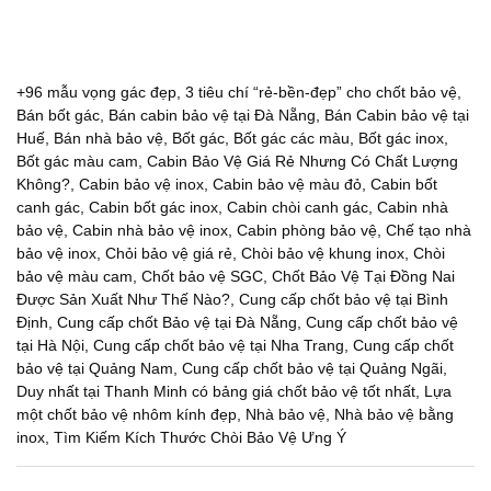
+96 mẫu vọng gác đẹp
,
3 tiêu chí “rẻ-bền-đẹp” cho chốt bảo vệ
,
Bán bốt gác
,
Bán cabin bảo vệ tại Đà Nẵng
,
Bán Cabin bảo vệ tại
Huế
,
Bán nhà bảo vệ
,
Bốt gác
,
Bốt gác các màu
,
Bốt gác inox
,
Bốt gác màu cam
,
Cabin Bảo Vệ Giá Rẻ Nhưng Có Chất Lượng
Không?
,
Cabin bảo vệ inox
,
Cabin bảo vệ màu đỏ
,
Cabin bốt
canh gác
,
Cabin bốt gác inox
,
Cabin chòi canh gác
,
Cabin nhà
bảo vệ
,
Cabin nhà bảo vệ inox
,
Cabin phòng bảo vệ
,
Chế tạo nhà
bảo vệ inox
,
Chỏi bảo vệ giá rẻ
,
Chòi bảo vệ khung inox
,
Chòi
bảo vệ màu cam
,
Chốt bảo vệ SGC
,
Chốt Bảo Vệ Tại Đồng Nai
Được Sản Xuất Như Thế Nào?
,
Cung cấp chốt bảo vệ tại Bình
Định
,
Cung cấp chốt Bảo vệ tại Đà Nẵng
,
Cung cấp chốt bảo vệ
tại Hà Nội
,
Cung cấp chốt bảo vệ tại Nha Trang
,
Cung cấp chốt
bảo vệ tại Quảng Nam
,
Cung cấp chốt bảo vệ tại Quảng Ngãi
,
Duy nhất tại Thanh Minh có bảng giá chốt bảo vệ tốt nhất
,
Lựa
một chốt bảo vệ nhôm kính đẹp
,
Nhà bảo vệ
,
Nhà bảo vệ bằng
inox
,
Tìm Kiếm Kích Thước Chòi Bảo Vệ Ưng Ý