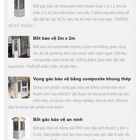
Bốt gác bảo vệ Vinacabin kích thước bao 1.9 x 1.9m và
thân 1.5 x1.5m mái nhọn cao cấp. Cabin này phù hợp để
lắp đặt tại các KCN, khu đô thị mới và nhà máy.. THÔNG
SỐ KỸ THUẬT…
Bốt bảo vệ 2m x 2m
Bốt bảo vệ composite Handy 2x2m có không gian rộng
rãi, đủ kê giường đơn cho nhân viên nghỉ ngơi. Vật liệu
composite cách nhiệt tốt, chống thấm, phù hợp lắp đặt
ngoài trời. Thiết kế chắc chắn, thuận tiện…
Vọng gác bảo vệ bằng composite khung thép
Dòng sản phẩm vọng gác bảo vệ bằng composite kích
thước lớn của HANDY đã được sử dụng phổ biến tại các
nhà máy, cơ quan, khu công nghiệp, khu du lịch. Nhưng
đây là dòng sản phẩm mới được…
Bốt gác bảo vệ an ninh
Bốt gác bảo vệ bằng vật FRP cao cấp kích thước 1.9m x
2.3m. Sản phẩm chế tạo chịu được sức gió cấp 9 nên rất