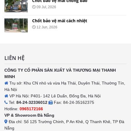
Chốt bảo vệ mái chống bão
09 Jul, 2026
Chốt bảo vệ mái cách nhiệt
12 Jun, 2026
LIÊN HỆ
CÔNG TY CỔ PHẦN SẢN XUẤT VÀ THƯƠNG MẠI THANH
MINH
Trụ sở: Khu CN nhỏ và vừa Hạ Thái, Duyên Thái, Thường Tín,
Hà Nội
VP Hà Nội: P401- 142 Lê Duẩn, Đống Đa, Hà Nội
Tel:
84-24-32336012
Fax: 84-24-35162375
Hotline:
0965172166
VP & Showroom Đà Nẵng
Địa chỉ: Số 125 Trường Chinh, P An Khê, Q Thanh Khê, TP Đà
Nẵng