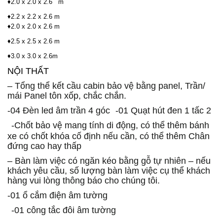
♦2.0 x 2.0 x 2.6 m
♦2.2 x 2.2 x 2.6 m
♦2.0 x 2.0 x 2.6 m
♦2.5 x 2.5 x 2.6 m
♦3.0 x 3.0 x 2.6m
NỘI THẤT
– Tổng thể kết cầu cabin bảo vệ bằng panel, Trần/
mái Panel tôn xốp, chắc chắn.
-04 Đèn led âm trần 4 góc -01 Quạt hút đen 1 tấc 2
-Chốt bảo vệ mang tính di động, có thể thêm bánh
xe có chốt khóa cố định nếu cần, có thể thêm Chân
đứng cao hay thấp
– Bàn làm việc có ngăn kéo bằng gỗ tự nhiên – nếu
khách yêu cầu, số lượng bàn làm việc cụ thể khách
hàng vui lòng thông báo cho chúng tôi.
-01 ổ cắm điện âm tường
-01 công tắc đôi âm tường