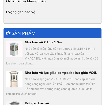
Nhà bảo vệ khung thép
Vọng gác bảo vệ
SẢN PHẨM
Nhà bảo vệ 2.15 x 1.9m
Nhà bảo vệ thân rộng có kích thước thân 2.15 x 1.9m là
bốt bảo vệ loại cao cấp sản xuất hàng loạt của
VINACABIN. Hiện nay ứng với mỗi model nhà bảo vệ có 3
lựa chọn: Lựa chọn…
Nhà bảo vệ lục giác composite lục giác VC6L
Nhà bảo vệ lục giác VINACABIN VC6L cao cấp sản xuất
bằng công nghệ đúc liền khối. Sản phẩm được thiết kế
để phù hợp với những vùng cảnh quan của khu đô thị,
khu du lịch và cả những…
Bốt gác bảo vệ