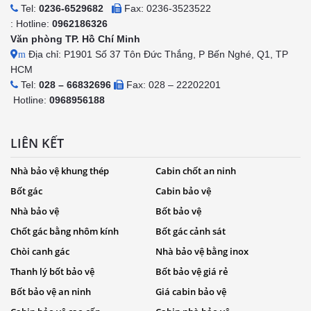
Tel:
0236-6529682
Fax: 0236-3523522
: Hotline:
0962186326
Văn phòng TP. Hồ Chí Minh
Địa chỉ: P1901 Số 37 Tôn Đức Thắng, P Bến Nghé, Q1, TP
m
HCM
Tel:
028 – 66832696
Fax: 028 – 22202201
Hotline:
0968956188
LIÊN KẾT
Nhà bảo vệ khung thép
Cabin chốt an ninh
Bốt gác
Cabin bảo vệ
Nhà bảo vệ
Bốt bảo vệ
Chốt gác bằng nhôm kính
Bốt gác cảnh sát
Chòi canh gác
Nhà bảo vệ bằng inox
Thanh lý bốt bảo vệ
Bốt bảo vệ giá rẻ
Bốt bảo vệ an ninh
Giá cabin bảo vệ