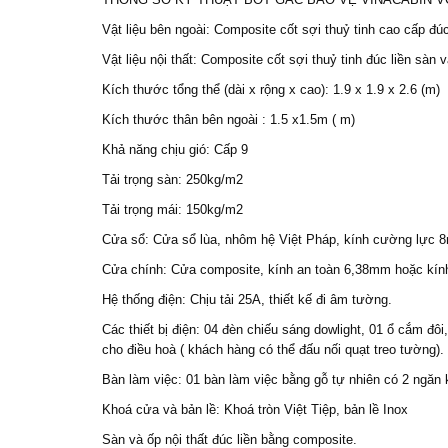
Vật liệu bên ngoài: Composite cốt sợi thuỷ tinh cao cấp đúc
Vật liệu nội thất: Composite cốt sợi thuỷ tinh đúc liền sàn 
Kích thước tổng thể (dài x rộng x cao): 1.9 x 1.9 x 2.6 (m)
Kích thước thân bên ngoài : 1.5 x1.5m ( m)
Khả năng chịu gió: Cấp 9
Tải trọng sàn: 250kg/m2
Tải trọng mái: 150kg/m2
Cửa sổ: Cửa sổ lùa, nhôm hệ Việt Pháp, kính cường lực
Cửa chính: Cửa composite, kính an toàn 6,38mm hoặc kí
Hệ thống điện: Chịu tải 25A, thiết kế đi âm tường.
Các thiết bị điện: 04 đèn chiếu sáng dowlight, 01 ổ cắm đôi
cho điều hoà ( khách hàng có thể đấu nối quạt treo tường).
Bàn làm việc: 01 bàn làm việc bằng gỗ tự nhiên có 2 ngăn 
Khoá cửa và bản lề: Khoá tròn Việt Tiệp, bản lề Inox
Sàn và ốp nội thất đúc liền bằng composite.