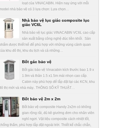
loạt của VINACABIN. Hiện nay ứng với mỗi
model nhà bảo vệ có 3 lựa chọn: Lựa chọn…
Nhà bảo vệ lục giác composite lục
giác VC6L
Nhà bảo vệ lục giác VINACABIN VC6L cao cấp
sản xuất bằng công nghệ đúc liền khối. Sản
phẩm được thiết kế để phù hợp với những vùng cảnh quan
của khu đô thị, khu du lịch và cả những…
Bốt gác bảo vệ
Bốt gác bảo vệ Vinacabin kích thước bao 1.9 x
1.9m và thân 1.5 x1.5m mái nhọn cao cấp.
Cabin này phù hợp để lắp đặt tại các KCN, khu
đô thị mới và nhà máy.. THÔNG SỐ KỸ THUẬT…
Bốt bảo vệ 2m x 2m
Bốt bảo vệ composite Handy 2x2m có không
gian rộng rãi, đủ kê giường đơn cho nhân viên
nghỉ ngơi. Vật liệu composite cách nhiệt tốt,
chống thấm, phù hợp lắp đặt ngoài trời. Thiết kế chắc chắn,