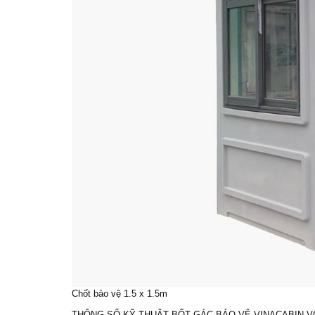
Chốt bảo vệ
1.5 x 1.5m
THÔNG SỐ KỸ THUẬT
BỐT GÁC BẢO VỆ
VINACABIN VC