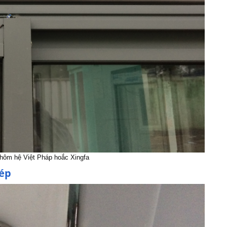
nhôm hệ Việt Pháp hoắc Xingfa
hép