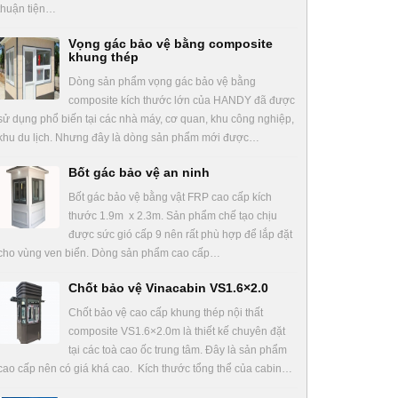
thuận tiện…
Vọng gác bảo vệ bằng composite
khung thép
Dòng sản phẩm vọng gác bảo vệ bằng
composite kích thước lớn của HANDY đã được
sử dụng phổ biến tại các nhà máy, cơ quan, khu công nghiệp,
khu du lịch. Nhưng đây là dòng sản phẩm mới được…
Bốt gác bảo vệ an ninh
Bốt gác bảo vệ bằng vật FRP cao cấp kích
thước 1.9m x 2.3m. Sản phẩm chế tạo chịu
được sức gió cấp 9 nên rất phù hợp để lắp đặt
cho vùng ven biển. Dòng sản phẩm cao cấp…
Chốt bảo vệ Vinacabin VS1.6×2.0
Chốt bảo vệ cao cấp khung thép nội thất
composite VS1.6×2.0m là thiết kế chuyên đặt
tại các toà cao ốc trung tâm. Đây là sản phẩm
cao cấp nên có giá khá cao. Kích thước tổng thể của cabin…