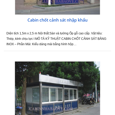
Cabin chốt cảnh sát nhập khẩu
Diện tích 1,5m x 2,5 m Nội thất:Sàn và tường Ốp gỗ cao cấp. Vật liệu:
Thép, kính chịu lực I MÔ TẢ KỸ THUẬT CABIN CHỐT CẢNH SÁT BẰNG
INOX – Phần Mái: Kiểu dáng mái bằng hình hộp…