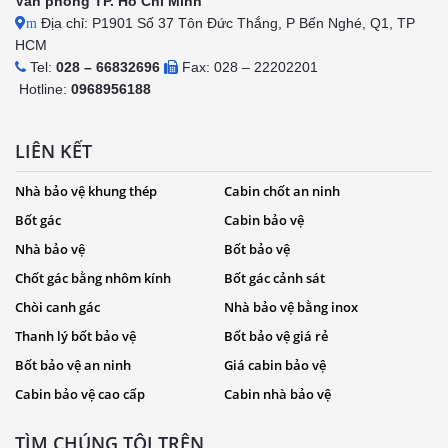
Văn phòng TP. Hồ Chí Minh
Địa chỉ: P1901 Số 37 Tôn Đức Thắng, P Bến Nghé, Q1, TP
m
HCM
Tel:
028 – 66832696
Fax: 028 – 22202201
Hotline:
0968956188
LIÊN KẾT
Nhà bảo vệ khung thép
Cabin chốt an ninh
Bốt gác
Cabin bảo vệ
Nhà bảo vệ
Bốt bảo vệ
Chốt gác bằng nhôm kính
Bốt gác cảnh sát
Chòi canh gác
Nhà bảo vệ bằng inox
Thanh lý bốt bảo vệ
Bốt bảo vệ giá rẻ
Bốt bảo vệ an ninh
Giá cabin bảo vệ
Cabin bảo vệ cao cấp
Cabin nhà bảo vệ
TÌM CHÚNG TÔI TRÊN