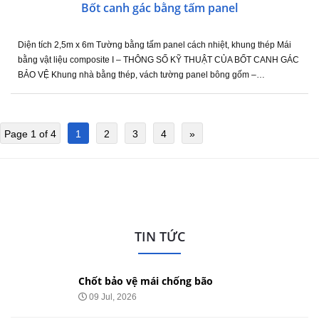
Bốt canh gác bằng tấm panel
Diện tích 2,5m x 6m Tường bằng tấm panel cách nhiệt, khung thép Mái
bằng vật liệu composite I – THÔNG SỐ KỸ THUẬT CỦA BỐT CANH GÁC
BẢO VỆ Khung nhà bằng thép, vách tường panel bông gốm –…
Page 1 of 4
1
2
3
4
»
TIN TỨC
Chốt bảo vệ mái chống ồn
29 May, 2026