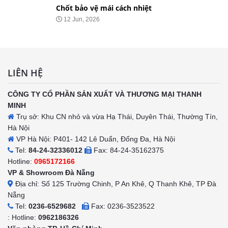
Chốt bảo vệ mái nhọn
20 May, 2026
LIÊN HỆ
CÔNG TY CỔ PHẦN SẢN XUẤT VÀ THƯƠNG MẠI THANH
MINH
Trụ sở: Khu CN nhỏ và vừa Hạ Thái, Duyên Thái, Thường Tín,
Hà Nội
VP Hà Nội: P401- 142 Lê Duẩn, Đống Đa, Hà Nội
Tel:
84-24-32336012
Fax: 84-24-35162375
Hotline:
0965172166
VP & Showroom Đà Nẵng
Địa chỉ: Số 125 Trường Chinh, P An Khê, Q Thanh Khê, TP Đà
Nẵng
Tel:
0236-6529682
Fax: 0236-3523522
: Hotline:
0962186326