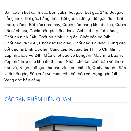
Bán cabin bốt cảnh sát
,
Bán cabin bốt gác
,
Bốt gác 24h
,
Bốt gác
bằng inox
,
Bốt gác bằng thép
,
Bốt gác di động
,
Bốt gác đẹp
,
Bốt
gác lục lăng
,
Bốt gác nhà máy
,
Cabin bán hàng khu du lịch
,
Cabin
bốt cảnh sát
,
Cabin bốt gác bằng inox
,
Cabin thu phí di động
,
Chốt an ninh 24h
,
Chốt an ninh lục giác
,
Chốt bảo vệ 24h
,
Chốt bảo vệ SGC
,
Chốt gác lục giác
,
Chốt gác lục lăng
,
Cung cấp
bốt gác tại Bình Dương
,
Cung cấp bốt gác tại TP Hồ Chí Minh
,
Lắp nhà bảo vệ 24h
,
Mẫu chốt bảo vệ Long An
,
Mẫu nhà bảo vệ
đẹp phù hợp cho khu đô thị mới
,
Nhận chế tạo chốt bảo vệ theo
bản vẽ
,
Nhận chế tạo nhà bảo vệ theo thiết kế
,
Quầy thu phí
,
Sản
xuất bốt gác
,
Sản xuất và cung cấp bốt bảo vệ
,
Vọng gác 24h
,
Vọng gác bến cảng
CÁC SẢN PHẨM LIÊN QUAN