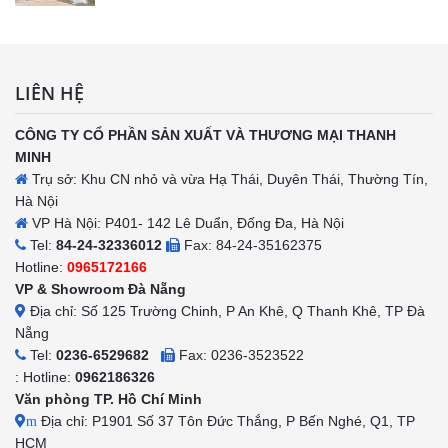
LIÊN HỆ
CÔNG TY CỔ PHẦN SẢN XUẤT VÀ THƯƠNG MẠI THANH
MINH
Trụ sở: Khu CN nhỏ và vừa Hạ Thái, Duyên Thái, Thường Tín,
Hà Nội
VP Hà Nội: P401- 142 Lê Duẩn, Đống Đa, Hà Nội
Tel:
84-24-32336012
Fax: 84-24-35162375
Hotline:
0965172166
VP & Showroom Đà Nẵng
Địa chỉ: Số 125 Trường Chinh, P An Khê, Q Thanh Khê, TP Đà
Nẵng
Tel:
0236-6529682
Fax: 0236-3523522
: Hotline:
0962186326
Văn phòng TP. Hồ Chí Minh
Địa chỉ: P1901 Số 37 Tôn Đức Thắng, P Bến Nghé, Q1, TP
m
HCM