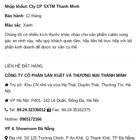
Nhập khẩut: Cty CP SXTM Thanh Minh
Bảo hành:
12 tháng.
Màu sắc
: Xanh
Chúng tôi có nhiều kích thước khác nhau cho sản phẩm cabin
vọng
gác an ninh
này, nếu quý khách quan tâm, hãy liên hệ trực tiếp với bộ
phận kinh doanh để được tư vấn cụ thể
LIÊN HỆ ĐẶT HÀNG
CÔNG TY CỔ PHẦN SẢN XUẤT VÀ THƯƠNG MẠI THANH MINH
Trụ sở: Khu CN nhỏ và vừa Hạ Thái, Duyên Thái, Thường Tín, Hà
Nội
VP Hà Nội: P401- 142 Lê Duẩn, Đống Đa, Hà Nội
Tel:
84-24-32336012
Fax: 84-24-35162375
Hotline:
0965172166
VP & Showroom Đà Nẵng
Địa chỉ: Số 125 Trường Chinh, P An Khê, Q Thanh Khê, TP Đà Nẵng