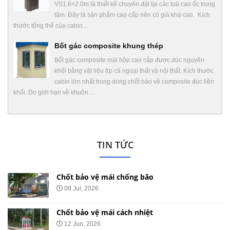
VS1.6×2.0m là thiết kế chuyên đặt tại các toà cao ốc trung
tâm. Đây là sản phẩm cao cấp nên có giá khá cao. Kích
thước tổng thể của cabin…
Bốt gác composite khung thép
Bốt gác composite mái hộp cao cấp được đúc nguyên
khối bằng vật liệu frp cả ngoại thất và nội thất. Kích thước
cabin lớn nhất trong dòng chốt bảo vệ composite đúc liền
khối. Do giới hạn về khuôn…
TIN TỨC
Chốt bảo vệ mái chống bão
09 Jul, 2026
Chốt bảo vệ mái cách nhiệt
12 Jun, 2026