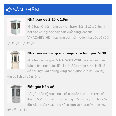
SẢN PHẨM
Nhà bảo vệ 2.15 x 1.9m
Nhà bảo vệ thân rộng có kích thước thân 2.15 x 1.9m là
bốt bảo vệ loại cao cấp sản xuất hàng loạt của
VINACABIN. Hiện nay ứng với mỗi model nhà bảo vệ có 3
lựa chọn: Lựa chọn…
Nhà bảo vệ lục giác composite lục giác VC6L
Nhà bảo vệ lục giác VINACABIN VC6L cao cấp sản xuất
bằng công nghệ đúc liền khối. Sản phẩm được thiết kế
để phù hợp với những vùng cảnh quan của khu đô thị,
khu du lịch và cả những…
Bốt gác bảo vệ
Bốt gác bảo vệ Vinacabin kích thước bao 1.9 x 1.9m và
thân 1.5 x1.5m mái nhọn cao cấp. Cabin này phù hợp để
lắp đặt tại các KCN, khu đô thị mới và nhà máy.. THÔNG
SỐ KỸ THUẬT…