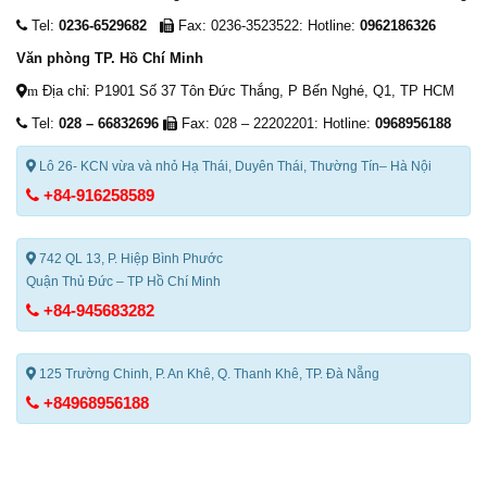
Tel:
0236-6529682
Fax: 0236-3523522: Hotline:
0962186326
Văn phòng TP. Hồ Chí Minh
Địa chỉ: P1901 Số 37 Tôn Đức Thắng, P Bến Nghé, Q1, TP HCM
m
Tel:
028 – 66832696
Fax: 028 – 22202201: Hotline:
0968956188
Lô 26- KCN vừa và nhỏ Hạ Thái, Duyên Thái, Thường Tín– Hà Nội
+84-916258589
742 QL 13, P. Hiệp Bình Phước
Quận Thủ Đức – TP Hồ Chí Minh
+84-945683282
125 Trường Chinh, P. An Khê, Q. Thanh Khê, TP. Đà Nẵng
+84968956188