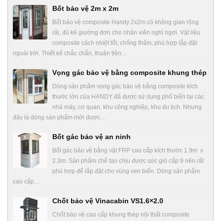
Bốt bảo vệ 2m x 2m
Bốt bảo vệ composite Handy 2x2m có không gian rộng
rãi, đủ kê giường đơn cho nhân viên nghỉ ngơi. Vật liệu
composite cách nhiệt tốt, chống thấm, phù hợp lắp đặt
ngoài trời. Thiết kế chắc chắn, thuận tiện…
Vọng gác bảo vệ bằng composite khung thép
Dòng sản phẩm vọng gác bảo vệ bằng composite kích
thước lớn của HANDY đã được sử dụng phổ biến tại các
nhà máy, cơ quan, khu công nghiệp, khu du lịch. Nhưng
đây là dòng sản phẩm mới được…
Bốt gác bảo vệ an ninh
Bốt gác bảo vệ bằng vật FRP cao cấp kích thước 1.9m x
2.3m. Sản phẩm chế tạo chịu được sức gió cấp 9 nên rất
phù hợp để lắp đặt cho vùng ven biển. Dòng sản phẩm
cao cấp…
Chốt bảo vệ Vinacabin VS1.6×2.0
Chốt bảo vệ cao cấp khung thép nội thất composite