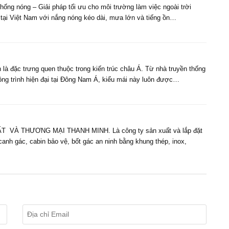
ống nóng – Giải pháp tối ưu cho môi trường làm việc ngoài trời
t tại Việt Nam với nắng nóng kéo dài, mưa lớn và tiếng ồn…
 là đặc trưng quen thuộc trong kiến trúc châu Á. Từ nhà truyền thống
ng trình hiện đại tại Đông Nam Á, kiểu mái này luôn được…
VÀ THƯƠNG MẠI THANH MINH. Là công ty sản xuất và lắp đặt
 canh gác, cabin bảo vệ, bốt gác an ninh bằng khung thép, inox,