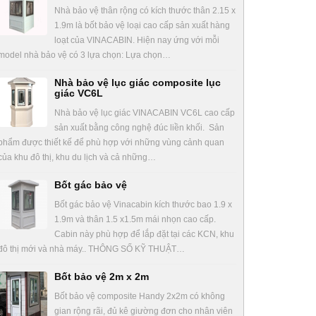
Nhà bảo vệ thân rộng có kích thước thân 2.15 x
1.9m là bốt bảo vệ loại cao cấp sản xuất hàng
loạt của VINACABIN. Hiện nay ứng với mỗi
model nhà bảo vệ có 3 lựa chọn: Lựa chọn…
Nhà bảo vệ lục giác composite lục
giác VC6L
Nhà bảo vệ lục giác VINACABIN VC6L cao cấp
sản xuất bằng công nghệ đúc liền khối. Sản
phẩm được thiết kế để phù hợp với những vùng cảnh quan
của khu đô thị, khu du lịch và cả những…
Bốt gác bảo vệ
Bốt gác bảo vệ Vinacabin kích thước bao 1.9 x
1.9m và thân 1.5 x1.5m mái nhọn cao cấp.
Cabin này phù hợp để lắp đặt tại các KCN, khu
đô thị mới và nhà máy.. THÔNG SỐ KỸ THUẬT…
Bốt bảo vệ 2m x 2m
Bốt bảo vệ composite Handy 2x2m có không
gian rộng rãi, đủ kê giường đơn cho nhân viên