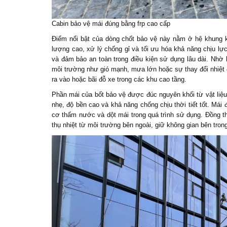
Cabin bảo vệ mái đúng bằng frp cao cấp
Điểm nổi bật của dòng
chốt bảo vệ
này nằm ở hệ khung kế
lượng cao, xử lý chống gỉ và tối ưu hóa khả năng chịu lực
và đảm bảo an toàn trong điều kiện sử dụng lâu dài. Nhờ
môi trường như gió mạnh, mưa lớn hoặc sự thay đổi nhiệt độ
ra vào hoặc bãi đỗ xe trong các khu cao tầng.
Phần mái của
bốt bảo vệ
được đúc nguyên khối từ vật liệu 
nhẹ, độ bền cao và khả năng chống chịu thời tiết tốt. Mái 
cơ thấm nước và dột mái trong quá trình sử dụng. Đồng th
thụ nhiệt từ môi trường bên ngoài, giữ không gian bên tron