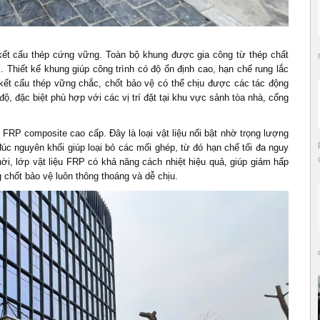
t cấu thép cứng vững. Toàn bộ khung được gia công từ thép chất
. Thiết kế khung giúp công trình có độ ổn định cao, hạn chế rung lắc
 kết cấu thép vững chắc, chốt bảo vệ có thể chịu được các tác động
, đặc biệt phù hợp với các vị trí đặt tại khu vực sảnh tòa nhà, cổng
FRP composite cao cấp. Đây là loại vật liệu nổi bật nhờ trọng lượng
đúc nguyên khối giúp loại bỏ các mối ghép, từ đó hạn chế tối đa nguy
ời, lớp vật liệu FRP có khả năng cách nhiệt hiệu quả, giúp giảm hấp
g chốt bảo vệ luôn thông thoáng và dễ chịu.