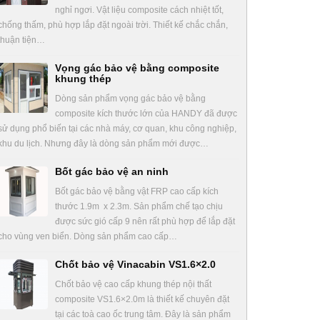
nghỉ ngơi. Vật liệu composite cách nhiệt tốt,
chống thấm, phù hợp lắp đặt ngoài trời. Thiết kế chắc chắn,
thuận tiện…
Vọng gác bảo vệ bằng composite
khung thép
Dòng sản phẩm vọng gác bảo vệ bằng
composite kích thước lớn của HANDY đã được
sử dụng phổ biến tại các nhà máy, cơ quan, khu công nghiệp,
khu du lịch. Nhưng đây là dòng sản phẩm mới được…
Bốt gác bảo vệ an ninh
Bốt gác bảo vệ bằng vật FRP cao cấp kích
thước 1.9m x 2.3m. Sản phẩm chế tạo chịu
được sức gió cấp 9 nên rất phù hợp để lắp đặt
cho vùng ven biển. Dòng sản phẩm cao cấp…
Chốt bảo vệ Vinacabin VS1.6×2.0
Chốt bảo vệ cao cấp khung thép nội thất
composite VS1.6×2.0m là thiết kế chuyên đặt
tại các toà cao ốc trung tâm. Đây là sản phẩm