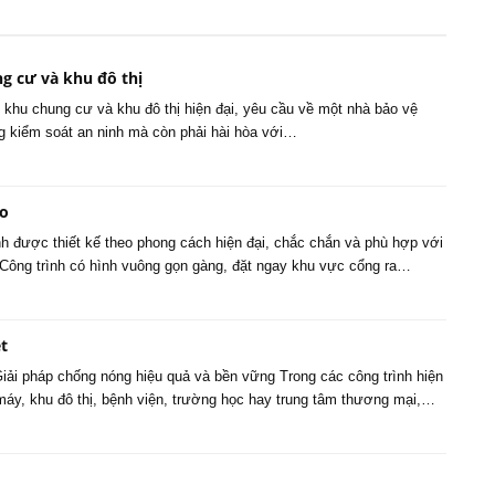
g cư và khu đô thị
 khu chung cư và khu đô thị hiện đại, yêu cầu về một nhà bảo vệ
g kiểm soát an ninh mà còn phải hài hòa với…
ão
nh được thiết kế theo phong cách hiện đại, chắc chắn và phù hợp với
t. Công trình có hình vuông gọn gàng, đặt ngay khu vực cổng ra…
t
Giải pháp chống nóng hiệu quả và bền vững Trong các công trình hiện
máy, khu đô thị, bệnh viện, trường học hay trung tâm thương mại,…