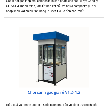
Cabin bốt gác thép mái composite là sản phẩm cao cấp, được Công ty
CP SXTM Thanh Minh, làm từ thép kết cấu và nhựa composite (FRP)
nhập khẩu với nhiều tính năng ưu việt. Có độ bền cao, thiết…
Chòi canh gác giá rẻ V1.2×1.2
Hiệu quả và nhanh chóng – Chòi canh gác bảo vệ công trường là giải