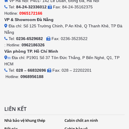
VP Hà Nội: P401- 142 Lê Duẩn, Đống Đa, Hà Nội
Tel:
84-24-32336012
Fax: 84-24-35162375
Hotline:
0965172166
VP & Showroom Đà Nẵng
Địa chỉ: Số 125 Trường Chinh, P An Khê, Q Thanh Khê, TP Đà
Nẵng
Tel:
0236-6529682
Fax: 0236-3523522
: Hotline:
0962186326
Văn phòng TP. Hồ Chí Minh
Địa chỉ: P1901 Số 37 Tôn Đức Thắng, P Bến Nghé, Q1, TP
m
HCM
Tel:
028 – 66832696
Fax: 028 – 22202201
Hotline:
0968956188
LIÊN KẾT
Nhà bảo vệ khung thép
Cabin chốt an ninh
Bốt gác
Cabin bảo vệ