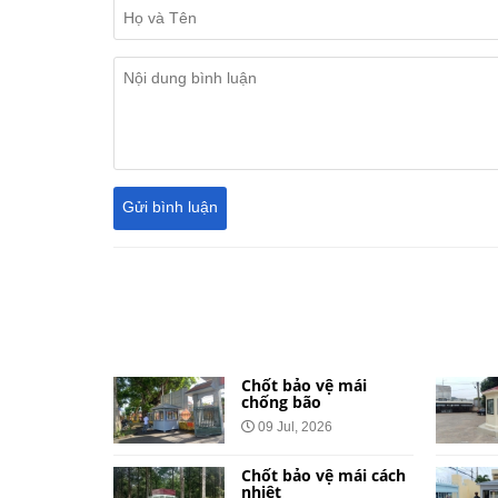
ệ dành cho
Chốt bảo vệ mái
và khu đô
chống bão
09 Jul, 2026
026
Chốt bảo vệ mái cách
vệ bằng tôn
nhiệt