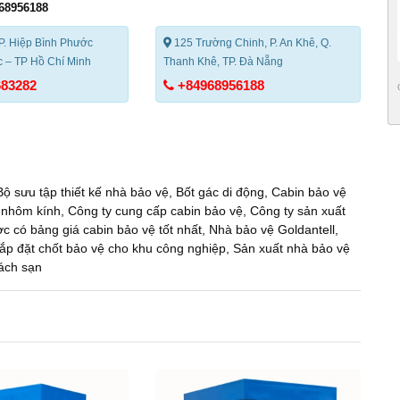
68956188
P. Hiệp Bình Phước
125 Trường Chinh, P. An Khê, Q.
 – TP Hồ Chí Minh
Thanh Khê, TP. Đà Nẵng
683282
+84968956188
Bộ sưu tập thiết kế nhà bảo vệ
,
Bốt gác di động
,
Cabin bảo vệ
 nhôm kính
,
Công ty cung cấp cabin bảo vệ
,
Công ty sản xuất
 có bảng giá cabin bảo vệ tốt nhất
,
Nhà bảo vệ Goldantell
,
ắp đặt chốt bảo vệ cho khu công nghiệp
,
Sản xuất nhà bảo vệ
ách sạn