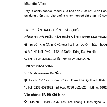
Màu sắc
: Vàng
Đây là cabin bảo vệ model của nhà sản xuất bời Minh Hoà 
sử dụng thép thay cho profile nhôm nên có giá thành rẻ hơ
ĐẠI LÝ BÁN HÀNG TRÊN TOÀN QUỐC
CÔNG TY CỔ PHẦN SẢN XUẤT VÀ THƯƠNG MẠI THAN
Trụ sở: Khu CN nhỏ và vừa Hạ Thái, Duyên Thái, Thườn
VP Hà Nội: P401- 142 Lê Duẩn, Đống Đa, Hà Nội
Tel:
84-24-32336012
Fax: 84-24-35162375
Hotline:
0965172166
VP & Showroom Đà Nẵng
Địa chỉ: Số 125 Trường Chinh, P An Khê, Q Thanh Khê,
Tel:
0236-6529682
Fax: 0236-3523522: Hotline:
0962
Văn phòng TP. Hồ Chí Minh
Địa chỉ: P1901 Số 37 Tôn Đức Thắng, P Bến Nghé, Q
m