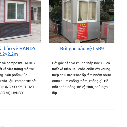
hà bảo vệ HANDY
Bốt gác bảo vệ LSB9
2.2×2.2m
o vệ composite HANDY
Bốt gác bảo vệ khung thép bọc Alu có
iết kế vừa thùng một xe
thiết kế hiện đại, chắc chắn với khung
ùng. Sản phẩm đúc
thép chịu lực được ốp tấm nhôm nhựa
ừ vật liệu composite cốt
aluminium chống thấm, chống gỉ. Bề
h. THÔNG SỐ KỸ THUÂT
mặt nhẵn bóng, dễ vệ sinh, phù hợp
BẢO VỆ HANDY
lắp…