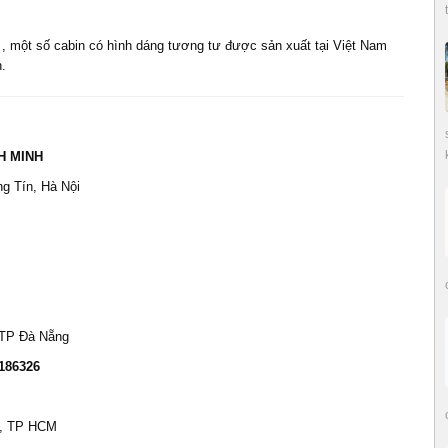
, một số cabin có hình dáng tương tư được sản xuất tại Việt Nam
n.
H MINH
g Tín, Hà Nội
 TP Đà Nẵng
186326
1, TP HCM