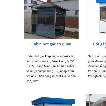
Cabin bốt gác cơ quan
Bốt gá
Cabin bốt gác thép mái composite là
Sản phẩm của 
sản phẩm cao cấp, được Công ty CP
giữa khả năng
SXTM Thanh Minh, làm từ thép kết cấu
đảm bảo rằng 
và nhựa composite (FRP) nhập khẩu
tốt nhất. Khá
với nhiều tính năng ưu việt. Có độ bền
trải nghiệm s
cao, thiết…