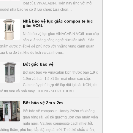
loạt của VINACABIN. Hiện nay ứng với mỗi
model nhà bảo vệ có 3 lựa chọn: Lựa chọn…
Nhà bảo vệ lục giác composite lục
giác VC6L
Nhà bảo vệ lục giác VINACABIN VC6L cao cấp
sản xuất bằng công nghệ đúc liền khối. Sản
phẩm được thiết kế để phù hợp với những vùng cảnh quan
của khu đô thị, khu du lịch và cả những…
Bốt gác bảo vệ
Bốt gác bảo vệ Vinacabin kích thước bao 1.9 x
1.9m và thân 1.5 x1.5m mái nhọn cao cấp.
Cabin này phù hợp để lắp đặt tại các KCN, khu
đô thị mới và nhà máy.. THÔNG SỐ KỸ THUẬT…
Bốt bảo vệ 2m x 2m
Bốt bảo vệ composite Handy 2x2m có không
gian rộng rãi, đủ kê giường đơn cho nhân viên
nghỉ ngơi. Vật liệu composite cách nhiệt tốt,
chống thấm, phù hợp lắp đặt ngoài trời. Thiết kế chắc chắn,