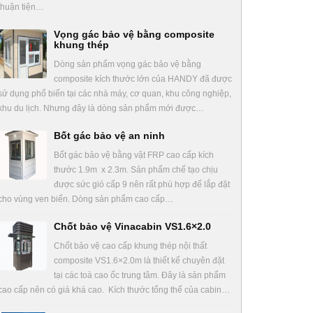
thuận tiện…
Vọng gác bảo vệ bằng composite
khung thép
Dòng sản phẩm vọng gác bảo vệ bằng
composite kích thước lớn của HANDY đã được
sử dụng phổ biến tại các nhà máy, cơ quan, khu công nghiệp,
khu du lịch. Nhưng đây là dòng sản phẩm mới được…
Bốt gác bảo vệ an ninh
Bốt gác bảo vệ bằng vật FRP cao cấp kích
thước 1.9m x 2.3m. Sản phẩm chế tạo chịu
được sức gió cấp 9 nên rất phù hợp để lắp đặt
cho vùng ven biển. Dòng sản phẩm cao cấp…
Chốt bảo vệ Vinacabin VS1.6×2.0
Chốt bảo vệ cao cấp khung thép nội thất
composite VS1.6×2.0m là thiết kế chuyên đặt
tại các toà cao ốc trung tâm. Đây là sản phẩm
cao cấp nên có giá khá cao. Kích thước tổng thể của cabin…