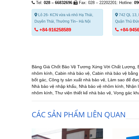
Tel:
028 – 66832696
Fax: 028 – 22202201: Hotline:
09
Lô 26- KCN vừa và nhỏ Hạ Thái,
742 QL 13, 
Duyên Thái, Thường Tín– Hà Nội
Quận Thủ Đức
+84-916258589
+84-945
Bảng Giá Chốt Bảo Vệ Tương Xứng Với Chất Lượng
,
nhôm kính
,
Cabin nhà bảo vệ
,
Cabin nhà bảo vệ bằng
bốt gác
,
Công ty sản xuất nhà bảo vệ
,
Làm sao để được
Nhà bảo vệ nhập khẩu
,
Nhà bảo vệ nhôm kính
,
Nhận l
nhôm kính
,
Thư viện thiết kế nhà bảo vệ
,
Vọng gác kh
CÁC SẢN PHẨM LIÊN QUAN