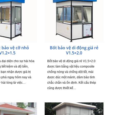
c bảo vệ cỡ nhỏ
Bốt bảo vệ di động giá rẻ
V1.2×1.5
V1.5×2.0
đại diện cho sự hài hòa
Bốt bảo vệ di động giá rẻ V1.5×2.0
 tiết kiệm và độ bền,
được làm bằng vật liệu composite
bạn nhận được giá trị
chống nóng và chống dột tốt, mái
m phá ngay hôm nay và
được đúc một mảnh, đảm bảo tính
ự hài lòng từ việc…
chắc chắn và ổn định. Kết cấu thép
cũng được thiết kế…