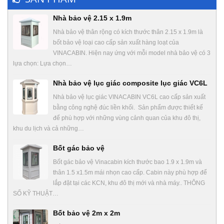
Nhà bảo vệ 2.15 x 1.9m
Nhà bảo vệ thân rộng có kích thước thân 2.15 x 1.9m là
bốt bảo vệ loại cao cấp sản xuất hàng loạt của
VINACABIN. Hiện nay ứng với mỗi model nhà bảo vệ có 3
lựa chọn: Lựa chọn…
Nhà bảo vệ lục giác composite lục giác VC6L
Nhà bảo vệ lục giác VINACABIN VC6L cao cấp sản xuất
bằng công nghệ đúc liền khối. Sản phẩm được thiết kế
để phù hợp với những vùng cảnh quan của khu đô thị,
khu du lịch và cả những…
Bốt gác bảo vệ
Bốt gác bảo vệ Vinacabin kích thước bao 1.9 x 1.9m và
thân 1.5 x1.5m mái nhọn cao cấp. Cabin này phù hợp để
lắp đặt tại các KCN, khu đô thị mới và nhà máy.. THÔNG
SỐ KỸ THUẬT…
Bốt bảo vệ 2m x 2m