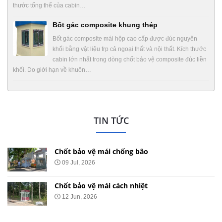
thước tổng thể của cabin…
Bốt gác composite khung thép
Bốt gác composite mái hộp cao cấp được đúc nguyên
khối bằng vật liệu frp cả ngoại thất và nội thất. Kích thước
cabin lớn nhất trong dòng chốt bảo vệ composite đúc liền
khối. Do giới hạn về khuôn…
TIN TỨC
Chốt bảo vệ mái chống ồn
29 May, 2026
Chốt bảo vệ mái nhọn
20 May, 2026