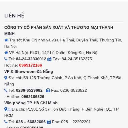
LIÊN HỆ
CÔNG TY CỔ PHẦN SẢN XUẤT VÀ THƯƠNG MẠI THANH
MINH
Trụ sở: Khu CN nhỏ và vừa Hạ Thái, Duyên Thái, Thường Tín,
Hà Nội
VP Hà Nội: P401- 142 Lê Duẩn, Đống Đa, Hà Nội
Tel:
84-24-32336012
Fax: 84-24-35162375
Hotline:
0965172166
VP & Showroom Đà Nẵng
Địa chỉ: Số 125 Trường Chinh, P An Khê, Q Thanh Khê, TP Đà
Nẵng
Tel:
0236-6529682
Fax: 0236-3523522
: Hotline:
0962186326
Văn phòng TP. Hồ Chí Minh
Địa chỉ: P1901 Số 37 Tôn Đức Thắng, P Bến Nghé, Q1, TP
m
HCM
Tel:
028 – 66832696
Fax: 028 – 22202201