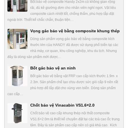
Bốt bảo vệ composite Handy 2x2m có không gian rộng
rãi, đủ kê giường đơn cho nhân viên nghỉ ngơi. Vật liệu
composite cách nhiệt tốt, chống thấm, phù hợp lắp đặt
ngoài trời. Thiết kế chắc chắn, thuận tiện…
Vọng gác bảo vệ bằng composite khung thép
Dòng sản phẩm vọng gác bảo vệ bằng composite kích
thước lớn của HANDY đã được sử dụng phổ biến tại các
nhà máy, cơ quan, khu công nghiệp, khu du lịch. Nhưng
đây là dòng sản phẩm mới được…
Bốt gác bảo vệ an ninh
Bốt gác bảo vệ bằng vật FRP cao cấp kích thước 1.9m x
2.3m. Sản phẩm chế tạo chịu được sức gió cấp 9 nên rất
phù hợp để lắp đặt cho vùng ven biển. Dòng sản phẩm
cao cấp…
Chốt bảo vệ Vinacabin VS1.6×2.0
Chốt bảo vệ cao cấp khung thép nội thất composite
VS1.6×2.0m là thiết kế chuyên đặt tại các toà cao ốc trung
tâm. Đây là sản phẩm cao cấp nên có giá khá cao. Kích