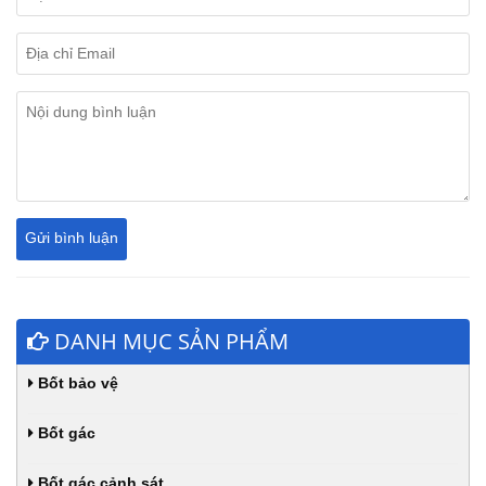
DANH MỤC SẢN PHẨM
Bốt bảo vệ
Bốt gác
Bốt gác cảnh sát