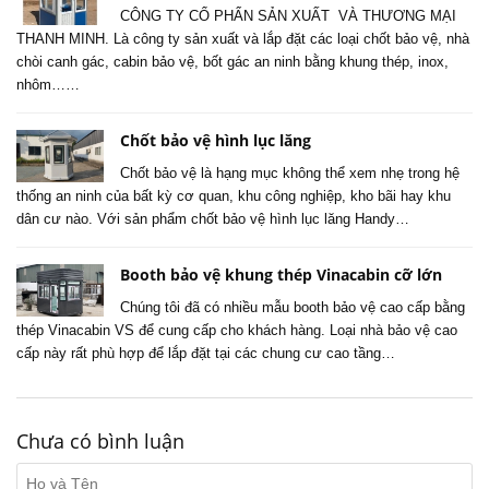
CÔNG TY CỔ PHẨN SẢN XUẤT VÀ THƯƠNG MẠI
THANH MINH. Là công ty sản xuất và lắp đặt các loại chốt bảo vệ, nhà
chòi canh gác, cabin bảo vệ, bốt gác an ninh bằng khung thép, inox,
nhôm……
Chốt bảo vệ hình lục lăng
Chốt bảo vệ là hạng mục không thể xem nhẹ trong hệ
thống an ninh của bất kỳ cơ quan, khu công nghiệp, kho bãi hay khu
dân cư nào. Với sản phẩm chốt bảo vệ hình lục lăng Handy…
Booth bảo vệ khung thép Vinacabin cỡ lớn
Chúng tôi đã có nhiều mẫu booth bảo vệ cao cấp bằng
thép Vinacabin VS để cung cấp cho khách hàng. Loại nhà bảo vệ cao
cấp này rất phù hợp để lắp đặt tại các chung cư cao tầng…
Chưa có bình luận