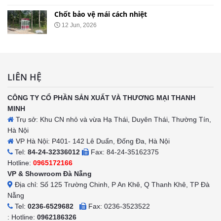
Chốt bảo vệ mái cách nhiệt
12 Jun, 2026
LIÊN HỆ
CÔNG TY CỔ PHẦN SẢN XUẤT VÀ THƯƠNG MẠI THANH
MINH
Trụ sở: Khu CN nhỏ và vừa Hạ Thái, Duyên Thái, Thường Tín,
Hà Nội
VP Hà Nội: P401- 142 Lê Duẩn, Đống Đa, Hà Nội
Tel:
84-24-32336012
Fax: 84-24-35162375
Hotline:
0965172166
VP & Showroom Đà Nẵng
Địa chỉ: Số 125 Trường Chinh, P An Khê, Q Thanh Khê, TP Đà
Nẵng
Tel:
0236-6529682
Fax: 0236-3523522
: Hotline:
0962186326