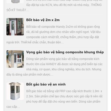
lắp đặt tại các KCN, khu đô thị mới và nhà máy.. THÔNG
SỐ KỸ THUẬT…
Bốt bảo vệ 2m x 2m
Bốt bảo vệ composite Handy 2x2m có không gian rộng
rãi, đủ kê giường đơn cho nhân viên nghỉ ngơi. Vật liệu
composite cách nhiệt tốt, chống thấm, phù hợp lắp đặt
ngoài trời. Thiết kế chắc chắn, thuận tiện…
Vọng gác bảo vệ bằng composite khung thép
Dòng sản phẩm vọng gác bảo vệ bằng composite kích
thước lớn của HANDY đã được sử dụng phổ biến tại các
nhà máy, cơ quan, khu công nghiệp, khu du lịch. Nhưng
đây là dòng sản phẩm mới được…
Bốt gác bảo vệ an ninh
Bốt gác bảo vệ bằng vật FRP cao cấp kích thước 1.9m x
2.3m. Sản phẩm chế tạo chịu được sức gió cấp 9 nên rất
phù hợp để lắp đặt cho vùng ven biển. Dòng sản phẩm
cao cấp…