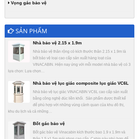
Vọng gác bảo vệ
SẢN PHẨM
Nhà bảo vệ 2.15 x 1.9m
Nhà bảo vệ thân rộng có kích thước thân 2.15 x 1.9m là
bốt bảo vệ loại cao cấp sản xuất hàng loạt của
VINACABIN. Hiện nay ứng với mỗi model nhà bảo vệ có 3
lựa chọn: Lựa chọn…
Nhà bảo vệ lục giác composite lục giác VC6L
Nhà bảo vệ lục giác VINACABIN VC6L cao cấp sản xuất
bằng công nghệ đúc liền khối. Sản phẩm được thiết kế
để phù hợp với những vùng cảnh quan của khu đô thị,
khu du lịch và cả những…
Bốt gác bảo vệ
Bốt gác bảo vệ Vinacabin kích thước bao 1.9 x 1.9m và
thân 1.5 x1.5m mái nhọn cao cấp. Cabin này phù hợp để