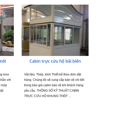
mới
Cabin trực cứu hộ bãi biển
g inox
Vật liệu: Thép, kính Thiết kế theo đơn đặt
chắn với
hàng. Chúng tôi sẽ cung cấp bản vẽ chi tiêt
ch hợp
trong báo giá cabin bảo vệ khi khách hàng
mặt
yêu cầu. THÔNG SỐ KỸ THUẬT CABIN
TRỰC CỨU HỘ KHUNG THÉP …