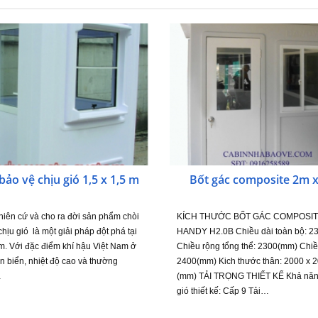
bảo vệ chịu gió 1,5 x 1,5 m
Bốt gác composite 2m 
hiên cứ và cho ra đời sản phẩm chòi
KÍCH THƯỚC BỐT GÁC COMPOSI
hịu gió là một giải pháp đột phá tại
HANDY H2.0B Chiều dài toàn bộ: 2
m. Với đặc điểm khí hậu Việt Nam ở
Chiều rộng tổng thể: 2300(mm) Chiề
n biển, nhiệt độ cao và thường
2400(mm) Kich thước thân: 2000 x 
…
(mm) TẢI TRỌNG THIẾT KẾ Khả năn
gió thiết kế: Cấp 9 Tải…