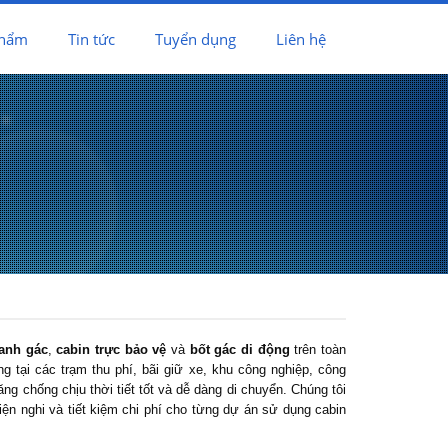
phẩm
Tin tức
Tuyển dụng
Liên hệ
canh gác
,
cabin trực bảo vệ
và
bốt gác di động
trên toàn
 tại các trạm thu phí, bãi giữ xe, khu công nghiệp, công
 chống chịu thời tiết tốt và dễ dàng di chuyển. Chúng tôi
iện nghi và tiết kiệm chi phí cho từng dự án sử dụng cabin