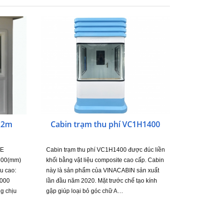
x2m
Cabin trạm thu phí VC1H1400
TE
Cabin trạm thu phí VC1H1400 được đúc liền
300(mm)
khối bằng vật liệu composite cao cấp. Cabin
u cao:
này là sản phẩm của VINACABIN sản xuất
2000
lần đầu năm 2020. Mặt trước chế tạo kính
g chịu
gập giúp loại bỏ góc chữ A…