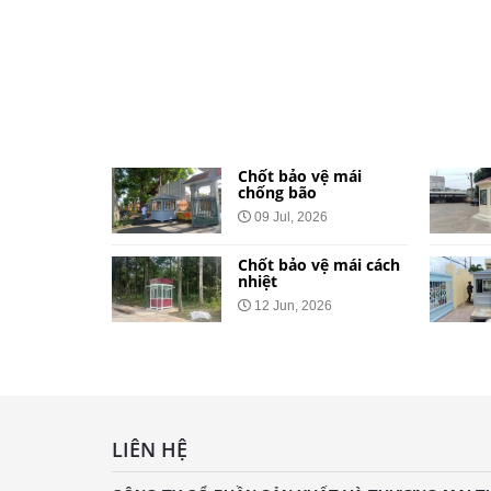
ệ dành cho
Chốt bảo vệ mái
và khu đô
chống bão
09 Jul, 2026
026
Chốt bảo vệ mái cách
vệ bằng tôn
nhiệt
Công Báo
12 Jun, 2026
t Tại 34
h
LIÊN HỆ