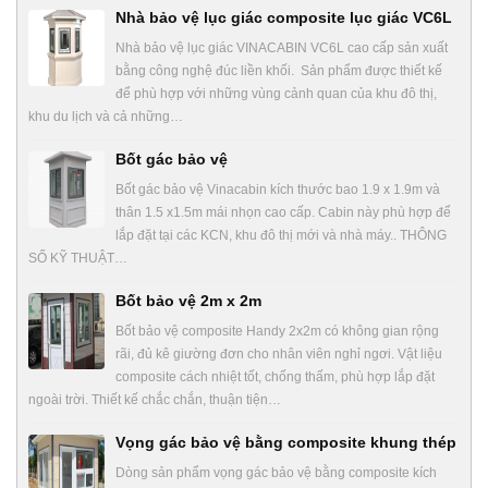
Nhà bảo vệ lục giác composite lục giác VC6L
Nhà bảo vệ lục giác VINACABIN VC6L cao cấp sản xuất
bằng công nghệ đúc liền khối. Sản phẩm được thiết kế
để phù hợp với những vùng cảnh quan của khu đô thị,
khu du lịch và cả những…
Bốt gác bảo vệ
Bốt gác bảo vệ Vinacabin kích thước bao 1.9 x 1.9m và
thân 1.5 x1.5m mái nhọn cao cấp. Cabin này phù hợp để
lắp đặt tại các KCN, khu đô thị mới và nhà máy.. THÔNG
SỐ KỸ THUẬT…
Bốt bảo vệ 2m x 2m
Bốt bảo vệ composite Handy 2x2m có không gian rộng
rãi, đủ kê giường đơn cho nhân viên nghỉ ngơi. Vật liệu
composite cách nhiệt tốt, chống thấm, phù hợp lắp đặt
ngoài trời. Thiết kế chắc chắn, thuận tiện…
Vọng gác bảo vệ bằng composite khung thép
Dòng sản phẩm vọng gác bảo vệ bằng composite kích