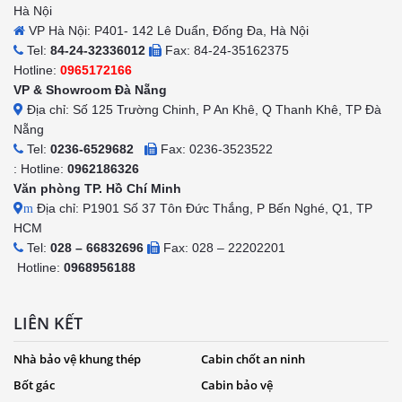
Hà Nội
VP Hà Nội: P401- 142 Lê Duẩn, Đống Đa, Hà Nội
Tel:
84-24-32336012
Fax: 84-24-35162375
Hotline:
0965172166
VP & Showroom Đà Nẵng
Địa chỉ: Số 125 Trường Chinh, P An Khê, Q Thanh Khê, TP Đà
Nẵng
Tel:
0236-6529682
Fax: 0236-3523522
: Hotline:
0962186326
Văn phòng TP. Hồ Chí Minh
Địa chỉ: P1901 Số 37 Tôn Đức Thắng, P Bến Nghé, Q1, TP
m
HCM
Tel:
028 – 66832696
Fax: 028 – 22202201
Hotline:
0968956188
LIÊN KẾT
Nhà bảo vệ khung thép
Cabin chốt an ninh
Bốt gác
Cabin bảo vệ