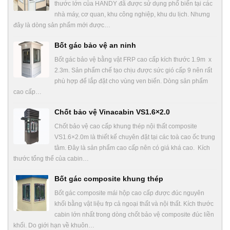
thước lớn của HANDY đã được sử dụng phổ biến tại các
nhà máy, cơ quan, khu công nghiệp, khu du lịch. Nhưng
đây là dòng sản phẩm mới được…
Bốt gác bảo vệ an ninh
Bốt gác bảo vệ bằng vật FRP cao cấp kích thước 1.9m x
2.3m. Sản phẩm chế tạo chịu được sức gió cấp 9 nên rất
phù hợp để lắp đặt cho vùng ven biển. Dòng sản phẩm
cao cấp…
Chốt bảo vệ Vinacabin VS1.6×2.0
Chốt bảo vệ cao cấp khung thép nội thất composite
VS1.6×2.0m là thiết kế chuyên đặt tại các toà cao ốc trung
tâm. Đây là sản phẩm cao cấp nên có giá khá cao. Kích
thước tổng thể của cabin…
Bốt gác composite khung thép
Bốt gác composite mái hộp cao cấp được đúc nguyên
khối bằng vật liệu frp cả ngoại thất và nội thất. Kích thước
cabin lớn nhất trong dòng chốt bảo vệ composite đúc liền
khối. Do giới hạn về khuôn…