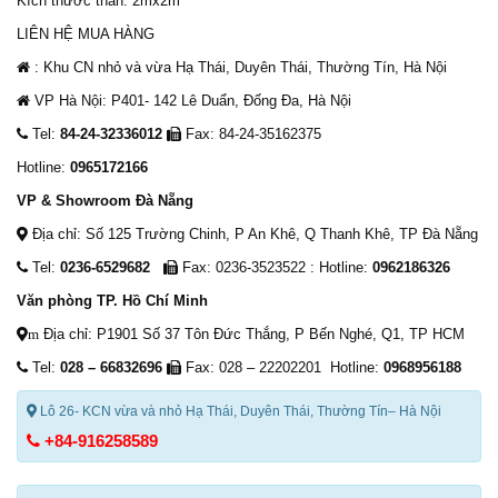
Kích thước thân: 2mx2m
LIÊN HỆ MUA HÀNG
: Khu CN nhỏ và vừa Hạ Thái, Duyên Thái, Thường Tín, Hà Nội
VP Hà Nội: P401- 142 Lê Duẩn, Đống Đa, Hà Nội
Tel:
84-24-32336012
Fax: 84-24-35162375
Hotline:
0965172166
VP & Showroom Đà Nẵng
Địa chỉ: Số 125 Trường Chinh, P An Khê, Q Thanh Khê, TP Đà Nẵng
Tel:
0236-6529682
Fax: 0236-3523522 : Hotline:
0962186326
Văn phòng TP. Hồ Chí Minh
Địa chỉ: P1901 Số 37 Tôn Đức Thắng, P Bến Nghé, Q1, TP HCM
m
Tel:
028 – 66832696
Fax: 028 – 22202201 Hotline:
0968956188
Lô 26- KCN vừa và nhỏ Hạ Thái, Duyên Thái, Thường Tín– Hà Nội
+84-916258589