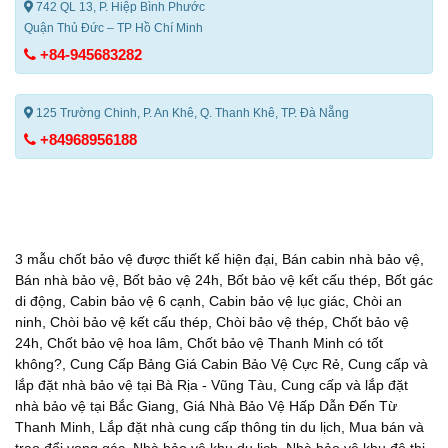
742 QL 13, P. Hiệp Bình Phước
Quận Thủ Đức – TP Hồ Chí Minh
+84-945683282
125 Trường Chinh, P. An Khê, Q. Thanh Khê, TP. Đà Nẵng
+84968956188
3 mẫu chốt bảo vệ được thiết kế hiện đại
,
Bán cabin nhà bảo vệ
,
Bán nhà bảo vệ
,
Bốt bảo vệ 24h
,
Bốt bảo vệ kết cấu thép
,
Bốt gác
di động
,
Cabin bảo vệ 6 cạnh
,
Cabin bảo vệ lục giác
,
Chòi an
ninh
,
Chòi bảo vệ kết cấu thép
,
Chòi bảo vệ thép
,
Chốt bảo vệ
24h
,
Chốt bảo vệ hoa lâm
,
Chốt bảo vệ Thanh Minh có tốt
không?
,
Cung Cấp Bảng Giá Cabin Bảo Vệ Cực Rẻ
,
Cung cấp và
lắp đặt nhà bảo vệ tại Bà Rịa - Vũng Tàu
,
Cung cấp và lắp đặt
nhà bảo vệ tại Bắc Giang
,
Giá Nhà Bảo Vệ Hấp Dẫn Đến Từ
Thanh Minh
,
Lắp đặt nhà cung cấp thông tin du lịch
,
Mua bán và
trao đổi vọng gác
,
Nhà bảo vệ khu du lịch
,
Nhà bảo vệ khu đô thị