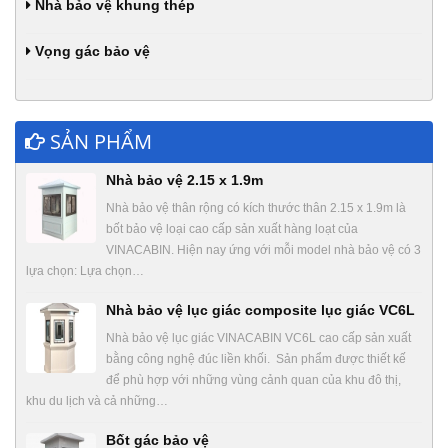
Nhà bảo vệ khung thép
Vọng gác bảo vệ
SẢN PHẨM
Nhà bảo vệ 2.15 x 1.9m
Nhà bảo vệ thân rộng có kích thước thân 2.15 x 1.9m là
bốt bảo vệ loại cao cấp sản xuất hàng loạt của
VINACABIN. Hiện nay ứng với mỗi model nhà bảo vệ có 3
lựa chọn: Lựa chọn…
Nhà bảo vệ lục giác composite lục giác VC6L
Nhà bảo vệ lục giác VINACABIN VC6L cao cấp sản xuất
bằng công nghệ đúc liền khối. Sản phẩm được thiết kế
để phù hợp với những vùng cảnh quan của khu đô thị,
khu du lịch và cả những…
Bốt gác bảo vệ