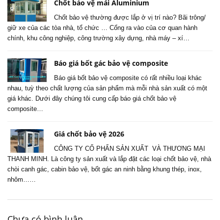
Chốt bảo vệ mái Aluminium
Chốt bảo vệ thường được lắp ở vị trí nào? Bãi trông/
giữ xe của các tòa nhà, tổ chức … Cổng ra vào của cơ quan hành
chính, khu công nghiệp, công trường xây dựng, nhà máy – xí…
Báo giá bốt gác bảo vệ composite
Báo giá bốt bảo vệ composite có rất nhiều loại khác
nhau, tuỳ theo chất lượng của sản phẩm mà mỗi nhà sản xuất có một
giá khác. Dưới đây chúng tôi cung cấp báo giá chốt bảo vệ
composite…
Giá chốt bảo vệ 2026
CÔNG TY CỔ PHẨN SẢN XUẤT VÀ THƯƠNG MẠI
THANH MINH. Là công ty sản xuất và lắp đặt các loại chốt bảo vệ, nhà
chòi canh gác, cabin bảo vệ, bốt gác an ninh bằng khung thép, inox,
nhôm……
Chưa có bình luận