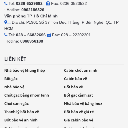
Tel:
0236-6529682
Fax: 0236-3523522
: Hotline:
0962186326
Văn phòng TP. Hồ Chí Minh
Địa chỉ: P1901 Số 37 Tôn Đức Thắng, P Bến Nghé, Q1, TP
m
HCM
Tel:
028 – 66832696
Fax: 028 – 22202201
Hotline:
0968956188
LIÊN KẾT
Nhà bảo vệ khung thép
Cabin chốt an ninh
Bốt gác
Cabin bảo vệ
Nhà bảo vệ
Bốt bảo vệ
Chốt gác bằng nhôm kính
Bốt gác cảnh sát
Chòi canh gác
Nhà bảo vệ bằng inox
Thanh lý bốt bảo vệ
Bốt bảo vệ giá rẻ
Bốt bảo vệ an ninh
Giá cabin bảo vệ