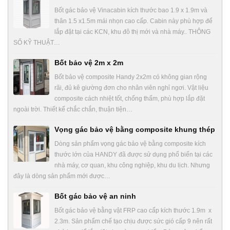
Bốt gác bảo vệ Vinacabin kích thước bao 1.9 x 1.9m và
thân 1.5 x1.5m mái nhọn cao cấp. Cabin này phù hợp để
lắp đặt tại các KCN, khu đô thị mới và nhà máy.. THÔNG
SỐ KỸ THUẬT…
Bốt bảo vệ 2m x 2m
Bốt bảo vệ composite Handy 2x2m có không gian rộng
rãi, đủ kê giường đơn cho nhân viên nghỉ ngơi. Vật liệu
composite cách nhiệt tốt, chống thấm, phù hợp lắp đặt
ngoài trời. Thiết kế chắc chắn, thuận tiện…
Vọng gác bảo vệ bằng composite khung thép
Dòng sản phẩm vọng gác bảo vệ bằng composite kích
thước lớn của HANDY đã được sử dụng phổ biến tại các
nhà máy, cơ quan, khu công nghiệp, khu du lịch. Nhưng
đây là dòng sản phẩm mới được…
Bốt gác bảo vệ an ninh
Bốt gác bảo vệ bằng vật FRP cao cấp kích thước 1.9m x
2.3m. Sản phẩm chế tạo chịu được sức gió cấp 9 nên rất