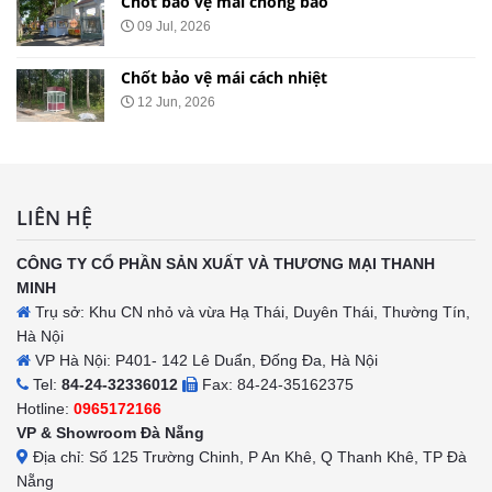
Chốt bảo vệ mái chống bão
09 Jul, 2026
Chốt bảo vệ mái cách nhiệt
12 Jun, 2026
LIÊN HỆ
CÔNG TY CỔ PHẦN SẢN XUẤT VÀ THƯƠNG MẠI THANH
MINH
Trụ sở: Khu CN nhỏ và vừa Hạ Thái, Duyên Thái, Thường Tín,
Hà Nội
VP Hà Nội: P401- 142 Lê Duẩn, Đống Đa, Hà Nội
Tel:
84-24-32336012
Fax: 84-24-35162375
Hotline:
0965172166
VP & Showroom Đà Nẵng
Địa chỉ: Số 125 Trường Chinh, P An Khê, Q Thanh Khê, TP Đà
Nẵng