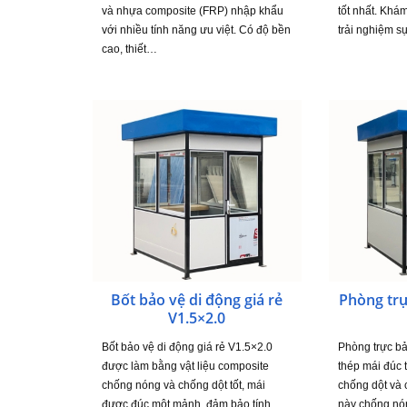
và nhựa composite (FRP) nhập khẩu
tốt nhất. Khá
với nhiều tính năng ưu việt. Có độ bền
trải nghiệm s
cao, thiết…
Bốt bảo vệ di động giá rẻ
Phòng trự
V1.5×2.0
Bốt bảo vệ di động giá rẻ V1.5×2.0
Phòng trực bả
được làm bằng vật liệu composite
thép mái đúc 
chống nóng và chống dột tốt, mái
chống dột và
được đúc một mảnh, đảm bảo tính
này chống nón