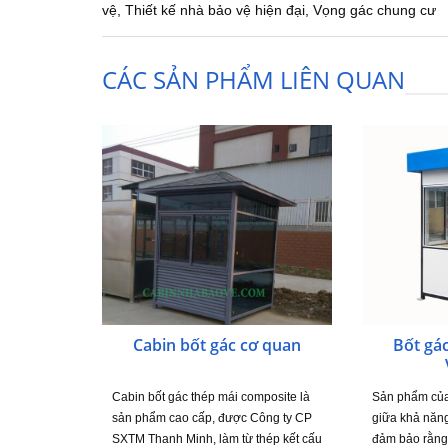
vệ
,
Thiết kế nhà bảo vệ hiện đại
,
Vọng gác chung cư
CÁC SẢN PHẨM LIÊN QUAN
Cabin bốt gác cơ quan
Bốt gá
Cabin bốt gác thép mái composite là
Sản phẩm của 
sản phẩm cao cấp, được Công ty CP
giữa khả năng
SXTM Thanh Minh, làm từ thép kết cấu
đảm bảo rằng 