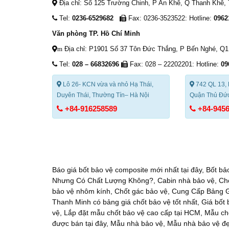
Địa chỉ: Số 125 Trường Chinh, P An Khê, Q Thanh Khê,
Tel:
0236-6529682
Fax: 0236-3523522: Hotline:
0962
Văn phòng TP. Hồ Chí Minh
Địa chỉ: P1901 Số 37 Tôn Đức Thắng, P Bến Nghé, Q
m
Tel:
028 – 66832696
Fax: 028 – 22202201: Hotline:
09
Lô 26- KCN vừa và nhỏ Hạ Thái,
742 QL 13, 
Duyên Thái, Thường Tín– Hà Nội
Quận Thủ Đức
+84-916258589
+84-945
Báo giá bốt bảo vệ composite mới nhất tại đây
,
Bốt bảo
Nhưng Có Chất Lượng Không?
,
Cabin nhà bảo vệ
,
Ch
bảo vệ nhôm kính
,
Chốt gác bảo vệ
,
Cung Cấp Bảng G
Thanh Minh có bảng giá chốt bảo vệ tốt nhất
,
Giá bốt 
vệ
,
Lắp đặt mẫu chốt bảo vệ cao cấp tại HCM
,
Mẫu ch
được bán tại đây
,
Mẫu nhà bảo vệ
,
Mẫu nhà bảo vệ đ