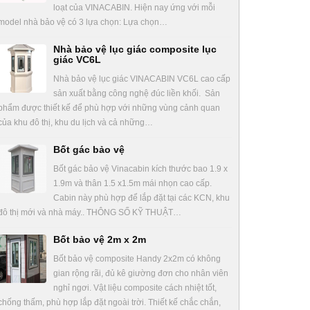
loạt của VINACABIN. Hiện nay ứng với mỗi
model nhà bảo vệ có 3 lựa chọn: Lựa chọn…
Nhà bảo vệ lục giác composite lục
giác VC6L
Nhà bảo vệ lục giác VINACABIN VC6L cao cấp
sản xuất bằng công nghệ đúc liền khối. Sản
phẩm được thiết kế để phù hợp với những vùng cảnh quan
của khu đô thị, khu du lịch và cả những…
Bốt gác bảo vệ
Bốt gác bảo vệ Vinacabin kích thước bao 1.9 x
1.9m và thân 1.5 x1.5m mái nhọn cao cấp.
Cabin này phù hợp để lắp đặt tại các KCN, khu
đô thị mới và nhà máy.. THÔNG SỐ KỸ THUẬT…
Bốt bảo vệ 2m x 2m
Bốt bảo vệ composite Handy 2x2m có không
gian rộng rãi, đủ kê giường đơn cho nhân viên
nghỉ ngơi. Vật liệu composite cách nhiệt tốt,
chống thấm, phù hợp lắp đặt ngoài trời. Thiết kế chắc chắn,