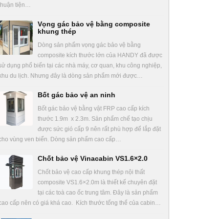
thuận tiện…
Vọng gác bảo vệ bằng composite
khung thép
Dòng sản phẩm vọng gác bảo vệ bằng
composite kích thước lớn của HANDY đã được
sử dụng phổ biến tại các nhà máy, cơ quan, khu công nghiệp,
khu du lịch. Nhưng đây là dòng sản phẩm mới được…
Bốt gác bảo vệ an ninh
Bốt gác bảo vệ bằng vật FRP cao cấp kích
thước 1.9m x 2.3m. Sản phẩm chế tạo chịu
được sức gió cấp 9 nên rất phù hợp để lắp đặt
cho vùng ven biển. Dòng sản phẩm cao cấp…
Chốt bảo vệ Vinacabin VS1.6×2.0
Chốt bảo vệ cao cấp khung thép nội thất
composite VS1.6×2.0m là thiết kế chuyên đặt
tại các toà cao ốc trung tâm. Đây là sản phẩm
cao cấp nên có giá khá cao. Kích thước tổng thể của cabin…