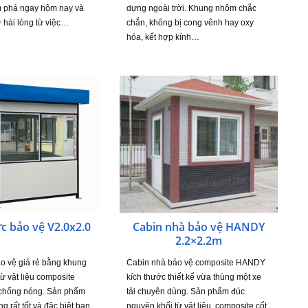
m phá ngay hôm nay và
dựng ngoài trời. Khung nhôm chắc
ự hài lòng từ việc…
chắn, không bị cong vênh hay oxy
hóa, kết hợp kính…
c bảo vệ V2.0x2.0
Cabin nhà bảo vệ HANDY
2.2×2.2m
o vệ giá rẻ bằng khung
Cabin nhà bảo vệ composite HANDY
từ vật liệu composite
kích thước thiết kế vừa thùng một xe
 chống nóng. Sản phẩm
tải chuyên dùng. Sản phẩm đúc
g rất tốt và đặc biệt bạn
nguyên khối từ vật liệu composite cốt