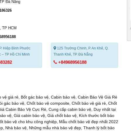
 TP Đà Nẵng
186326
1, TP HCM
68956188
P. Hiệp Bình Phước
125 Trường Chinh, P. An Khê, Q.
 – TP Hồ Chí Minh
Thanh Khê, TP. Đà Nẵng
683282
+84968956188
 vệ giá rẻ
,
Bốt gác bảo vệ
,
Cabin bảo vệ
,
Cabin Bảo Vệ Giá Rẻ
òi gác bảo vệ
,
Chốt bảo vệ composite
,
Chốt bảo vệ giá rẻ
,
Chốt
iá Cabin Bảo Vệ Cực Rẻ
,
Cung cấp cabin bảo vệ
,
Duy nhất tại
bảo vệ
,
Giá cabin bảo vệ
,
Giá chốt bảo vệ
,
Kích thước bốt bảo
ốt bảo vệ cho khu công nghiệp
,
Mẫu chốt bảo vệ đẹp nhất 2022
ẹp
,
Nhà bảo vệ
,
Những mẫu nhà bảo vệ đẹp
,
Thanh lý bốt bảo