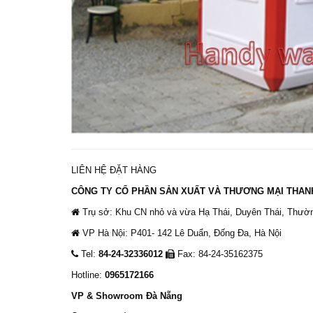
LIÊN HỆ ĐẶT HÀNG
CÔNG TY CỔ PHẦN SẢN XUẤT VÀ THƯƠNG MẠI THAN
Trụ sở: Khu CN nhỏ và vừa Hạ Thái, Duyên Thái, Thườn
VP Hà Nội: P401- 142 Lê Duẩn, Đống Đa, Hà Nội
Tel:
84-24-32336012
Fax: 84-24-35162375
Hotline:
0965172166
VP & Showroom Đà Nẵng