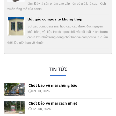
tâm. Đây là sản phẩm cao cấp nên có giá khá cao. Kích
thước tổng thể của cabin…
Bốt gác composite khung thép
Bốt gác composite mái hộp cao cấp được đúc nguyên
khối bằng vật liệu frp cả ngoại thất và nội thất. Kích thước
cabin lớn nhất trong dòng chốt bảo vệ composite đúc liền
khối. Do giới hạn về khuôn…
TIN TỨC
Chốt bảo vệ mái chống bão
09 Jul, 2026
Chốt bảo vệ mái cách nhiệt
12 Jun, 2026