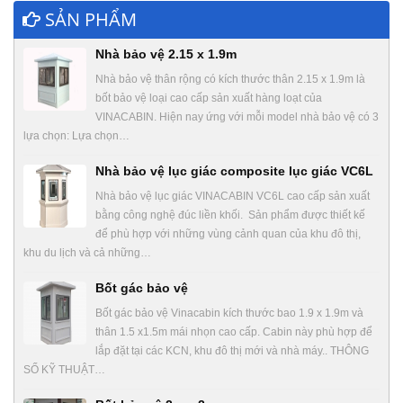
SẢN PHẨM
Nhà bảo vệ 2.15 x 1.9m
Nhà bảo vệ thân rộng có kích thước thân 2.15 x 1.9m là
bốt bảo vệ loại cao cấp sản xuất hàng loạt của
VINACABIN. Hiện nay ứng với mỗi model nhà bảo vệ có 3
lựa chọn: Lựa chọn…
Nhà bảo vệ lục giác composite lục giác VC6L
Nhà bảo vệ lục giác VINACABIN VC6L cao cấp sản xuất
bằng công nghệ đúc liền khối. Sản phẩm được thiết kế
để phù hợp với những vùng cảnh quan của khu đô thị,
khu du lịch và cả những…
Bốt gác bảo vệ
Bốt gác bảo vệ Vinacabin kích thước bao 1.9 x 1.9m và
thân 1.5 x1.5m mái nhọn cao cấp. Cabin này phù hợp để
lắp đặt tại các KCN, khu đô thị mới và nhà máy.. THÔNG
SỐ KỸ THUẬT…