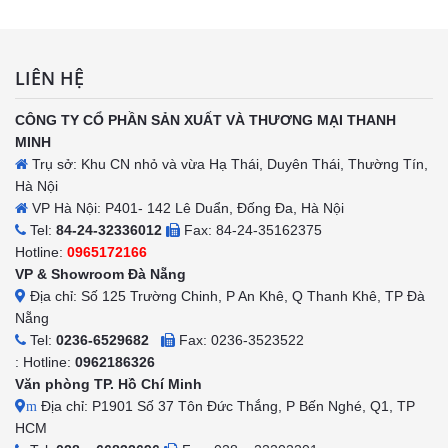
LIÊN HỆ
CÔNG TY CỔ PHẦN SẢN XUẤT VÀ THƯƠNG MẠI THANH
MINH
Trụ sở: Khu CN nhỏ và vừa Hạ Thái, Duyên Thái, Thường Tín,
Hà Nội
VP Hà Nội: P401- 142 Lê Duẩn, Đống Đa, Hà Nội
Tel:
84-24-32336012
Fax: 84-24-35162375
Hotline:
0965172166
VP & Showroom Đà Nẵng
Địa chỉ: Số 125 Trường Chinh, P An Khê, Q Thanh Khê, TP Đà
Nẵng
Tel:
0236-6529682
Fax: 0236-3523522
: Hotline:
0962186326
Văn phòng TP. Hồ Chí Minh
Địa chỉ: P1901 Số 37 Tôn Đức Thắng, P Bến Nghé, Q1, TP
m
HCM