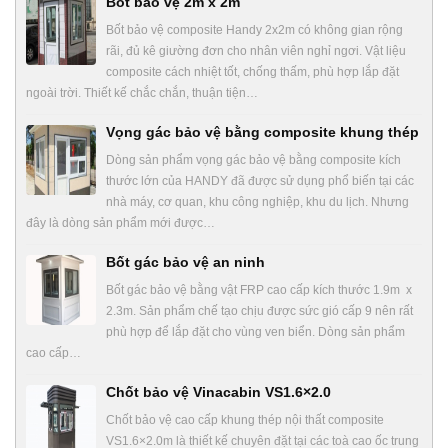
Bốt bảo vệ 2m x 2m
Bốt bảo vệ composite Handy 2x2m có không gian rộng
rãi, đủ kê giường đơn cho nhân viên nghỉ ngơi. Vật liệu
composite cách nhiệt tốt, chống thấm, phù hợp lắp đặt
ngoài trời. Thiết kế chắc chắn, thuận tiện…
Vọng gác bảo vệ bằng composite khung thép
Dòng sản phẩm vọng gác bảo vệ bằng composite kích
thước lớn của HANDY đã được sử dụng phổ biến tại các
nhà máy, cơ quan, khu công nghiệp, khu du lịch. Nhưng
đây là dòng sản phẩm mới được…
Bốt gác bảo vệ an ninh
Bốt gác bảo vệ bằng vật FRP cao cấp kích thước 1.9m x
2.3m. Sản phẩm chế tạo chịu được sức gió cấp 9 nên rất
phù hợp để lắp đặt cho vùng ven biển. Dòng sản phẩm
cao cấp…
Chốt bảo vệ Vinacabin VS1.6×2.0
Chốt bảo vệ cao cấp khung thép nội thất composite
VS1.6×2.0m là thiết kế chuyên đặt tại các toà cao ốc trung