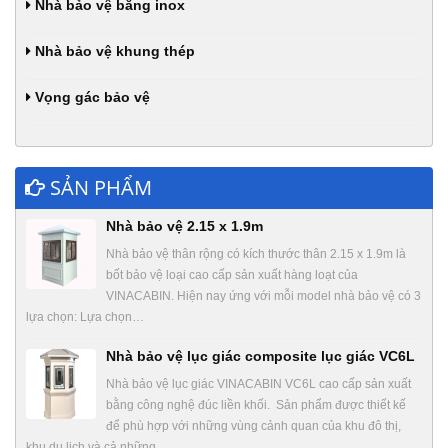
Nhà bảo vệ bằng inox
Nhà bảo vệ khung thép
Vọng gác bảo vệ
SẢN PHẨM
Nhà bảo vệ 2.15 x 1.9m
Nhà bảo vệ thân rộng có kích thước thân 2.15 x 1.9m là
bốt bảo vệ loại cao cấp sản xuất hàng loạt của
VINACABIN. Hiện nay ứng với mỗi model nhà bảo vệ có 3
lựa chọn: Lựa chọn…
Nhà bảo vệ lục giác composite lục giác VC6L
Nhà bảo vệ lục giác VINACABIN VC6L cao cấp sản xuất
bằng công nghệ đúc liền khối. Sản phẩm được thiết kế
để phù hợp với những vùng cảnh quan của khu đô thị,
khu du lịch và cả những…