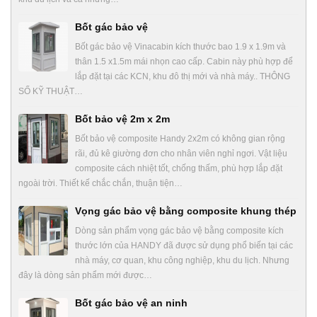
Bốt gác bảo vệ
Bốt gác bảo vệ Vinacabin kích thước bao 1.9 x 1.9m và
thân 1.5 x1.5m mái nhọn cao cấp. Cabin này phù hợp để
lắp đặt tại các KCN, khu đô thị mới và nhà máy.. THÔNG
SỐ KỸ THUẬT…
Bốt bảo vệ 2m x 2m
Bốt bảo vệ composite Handy 2x2m có không gian rộng
rãi, đủ kê giường đơn cho nhân viên nghỉ ngơi. Vật liệu
composite cách nhiệt tốt, chống thấm, phù hợp lắp đặt
ngoài trời. Thiết kế chắc chắn, thuận tiện…
Vọng gác bảo vệ bằng composite khung thép
Dòng sản phẩm vọng gác bảo vệ bằng composite kích
thước lớn của HANDY đã được sử dụng phổ biến tại các
nhà máy, cơ quan, khu công nghiệp, khu du lịch. Nhưng
đây là dòng sản phẩm mới được…
Bốt gác bảo vệ an ninh