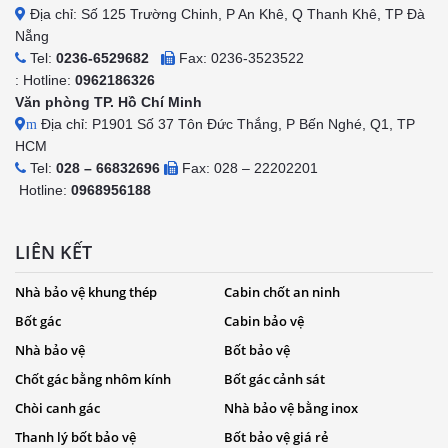
Địa chỉ: Số 125 Trường Chinh, P An Khê, Q Thanh Khê, TP Đà
Nẵng
Tel:
0236-6529682
Fax: 0236-3523522
: Hotline:
0962186326
Văn phòng TP. Hồ Chí Minh
Địa chỉ: P1901 Số 37 Tôn Đức Thắng, P Bến Nghé, Q1, TP
m
HCM
Tel:
028 – 66832696
Fax: 028 – 22202201
Hotline:
0968956188
LIÊN KẾT
Nhà bảo vệ khung thép
Cabin chốt an ninh
Bốt gác
Cabin bảo vệ
Nhà bảo vệ
Bốt bảo vệ
Chốt gác bằng nhôm kính
Bốt gác cảnh sát
Chòi canh gác
Nhà bảo vệ bằng inox
Thanh lý bốt bảo vệ
Bốt bảo vệ giá rẻ