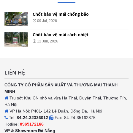
Chốt bảo vệ mái chống ồn
29 May, 2026
Chốt bảo vệ mái nhọn
20 May, 2026
LIÊN HỆ
CÔNG TY CỔ PHẦN SẢN XUẤT VÀ THƯƠNG MẠI THANH
MINH
Trụ sở: Khu CN nhỏ và vừa Hạ Thái, Duyên Thái, Thường Tín,
Hà Nội
VP Hà Nội: P401- 142 Lê Duẩn, Đống Đa, Hà Nội
Tel:
84-24-32336012
Fax: 84-24-35162375
Hotline:
0965172166
VP & Showroom Đà Nẵng