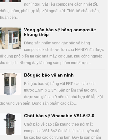
nghỉ ngơi. Vật liệu composite cách nhiệt tốt,
chống thấm, phù hợp lắp đặt ngoài trời. Thiết kế chắc chắn,
thuận tiện…
Vọng gác bảo vệ bằng composite
khung thép
Dòng sản phẩm vọng gác bảo vệ bằng
composite kích thước lớn của HANDY đã được
sử dụng phổ biến tại các nhà máy, cơ quan, khu công nghiệp,
khu du lịch. Nhưng đây là dòng sản phẩm mới được…
Bốt gác bảo vệ an ninh
Bốt gác bảo vệ bằng vật FRP cao cấp kích
thước 1.9m x 2.3m. Sản phẩm chế tạo chịu
được sức gió cấp 9 nên rất phù hợp để lắp đặt
cho vùng ven biển. Dòng sản phẩm cao cấp…
Chốt bảo vệ Vinacabin VS1.6×2.0
Chốt bảo vệ cao cấp khung thép nội thất
composite VS1.6×2.0m là thiết kế chuyên đặt
tại các toà cao ốc trung tâm. Đây là sản phẩm