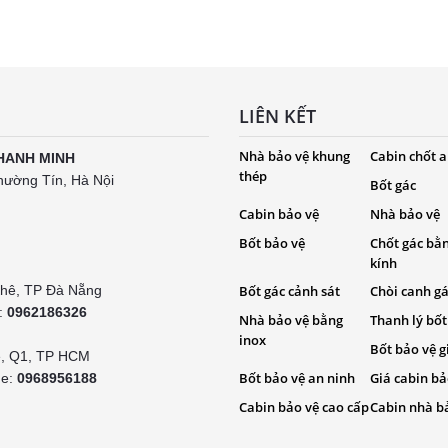
LIÊN KẾT
Nhà bảo vệ khung
Cabin chốt a
HANH MINH
thép
hường Tín, Hà Nội
Bốt gác
Cabin bảo vệ
Nhà bảo vệ
Bốt bảo vệ
Chốt gác bằ
kính
Khê, TP Đà Nẵng
Bốt gác cảnh sát
Chòi canh g
e:
0962186326
Nhà bảo vệ bằng
Thanh lý bốt
inox
Bốt bảo vệ g
é, Q1, TP HCM
Bốt bảo vệ an ninh
Giá cabin bả
ne:
0968956188
Cabin bảo vệ cao cấp
Cabin nhà b