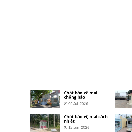
ệ dành cho
Chốt bảo vệ mái
và khu đô
chống bão
09 Jul, 2026
026
Chốt bảo vệ mái cách
vệ bằng tôn
nhiệt
Công Báo
12 Jun, 2026
t Tại 34