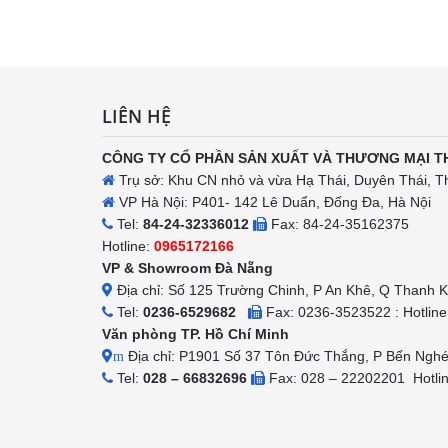
h
LIÊN HỆ
CÔNG TY CỔ PHẦN SẢN XUẤT VÀ THƯƠNG MẠI T
Trụ sở: Khu CN nhỏ và vừa Hạ Thái, Duyên Thái, T
VP Hà Nội: P401- 142 Lê Duẩn, Đống Đa, Hà Nội
Tel:
84-24-32336012
Fax: 84-24-35162375
Hotline:
0965172166
VP & Showroom Đà Nẵng
Địa chỉ: Số 125 Trường Chinh, P An Khê, Q Thanh 
Tel:
0236-6529682
Fax: 0236-3523522 : Hotlin
Văn phòng TP. Hồ Chí Minh
Địa chỉ: P1901 Số 37 Tôn Đức Thắng, P Bến Ngh
m
Tel:
028 – 66832696
Fax: 028 – 22202201 Hotli