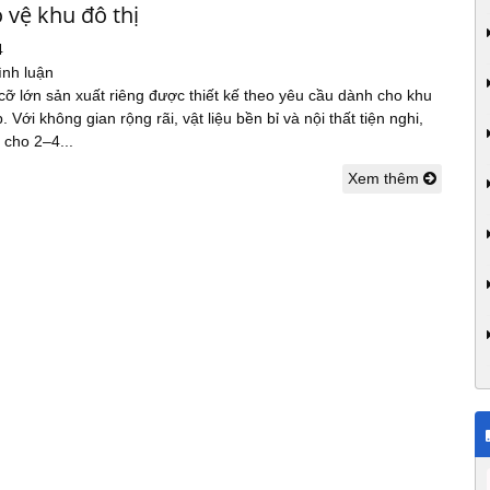
 vệ khu đô thị
4
ình luận
ỡ lớn sản xuất riêng được thiết kế theo yêu cầu dành cho khu
. Với không gian rộng rãi, vật liệu bền bỉ và nội thất tiện nghi,
 cho 2–4...
Xem thêm