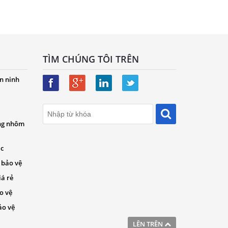
TÌM CHÚNG TÔI TRÊN
n ninh
ng nhôm
ác
 bảo vệ
iá rẻ
o vệ
ảo vệ
LÊN TRÊN