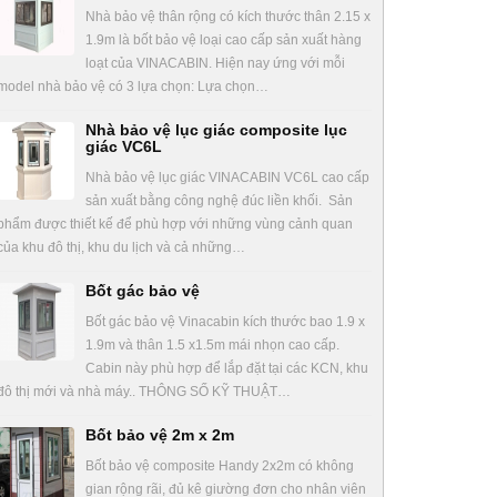
Nhà bảo vệ thân rộng có kích thước thân 2.15 x
1.9m là bốt bảo vệ loại cao cấp sản xuất hàng
loạt của VINACABIN. Hiện nay ứng với mỗi
model nhà bảo vệ có 3 lựa chọn: Lựa chọn…
Nhà bảo vệ lục giác composite lục
giác VC6L
Nhà bảo vệ lục giác VINACABIN VC6L cao cấp
sản xuất bằng công nghệ đúc liền khối. Sản
phẩm được thiết kế để phù hợp với những vùng cảnh quan
của khu đô thị, khu du lịch và cả những…
Bốt gác bảo vệ
Bốt gác bảo vệ Vinacabin kích thước bao 1.9 x
1.9m và thân 1.5 x1.5m mái nhọn cao cấp.
Cabin này phù hợp để lắp đặt tại các KCN, khu
đô thị mới và nhà máy.. THÔNG SỐ KỸ THUẬT…
Bốt bảo vệ 2m x 2m
Bốt bảo vệ composite Handy 2x2m có không
gian rộng rãi, đủ kê giường đơn cho nhân viên