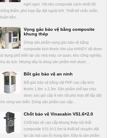
nghỉ ngơi. Vật liệu composite cách nhiệt tốt,
chống thấm, phù hợp lắp đặt ngoài trời. Thiết kế chắc chắn,
thuận tiện…
Vọng gác bảo vệ bằng composite
khung thép
Dòng sản phẩm vọng gác bảo vệ bằng
composite kích thước lớn của HANDY đã được
sử dụng phổ biến tại các nhà máy, cơ quan, khu công nghiệp,
khu du lịch. Nhưng đây là dòng sản phẩm mới được…
Bốt gác bảo vệ an ninh
Bốt gác bảo vệ bằng vật FRP cao cấp kích
thước 1.9m x 2.3m. Sản phẩm chế tạo chịu
được sức gió cấp 9 nên rất phù hợp để lắp đặt
cho vùng ven biển. Dòng sản phẩm cao cấp…
Chốt bảo vệ Vinacabin VS1.6×2.0
Chốt bảo vệ cao cấp khung thép nội thất
composite VS1.6×2.0m là thiết kế chuyên đặt
tại các toà cao ốc trung tâm. Đây là sản phẩm