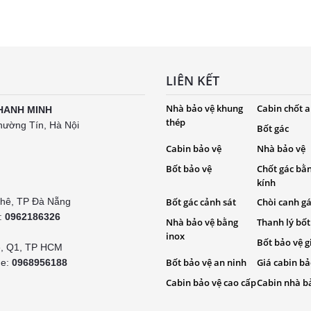
LIÊN KẾT
Nhà bảo vệ khung
Cabin chốt a
HANH MINH
thép
hường Tín, Hà Nội
Bốt gác
Cabin bảo vệ
Nhà bảo vệ
Bốt bảo vệ
Chốt gác bằ
kính
Khê, TP Đà Nẵng
Bốt gác cảnh sát
Chòi canh g
e:
0962186326
Nhà bảo vệ bằng
Thanh lý bốt
inox
Bốt bảo vệ g
é, Q1, TP HCM
Bốt bảo vệ an ninh
Giá cabin bả
ne:
0968956188
Cabin bảo vệ cao cấp
Cabin nhà b