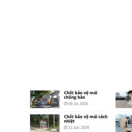
ệ dành cho
Chốt bảo vệ mái
và khu đô
chống bão
09 Jul, 2026
026
Chốt bảo vệ mái cách
vệ bằng tôn
nhiệt
Công Báo
12 Jun, 2026
t Tại 34