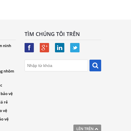
TÌM CHÚNG TÔI TRÊN
n ninh
ng nhôm
ác
 bảo vệ
iá rẻ
o vệ
ảo vệ
LÊN TRÊN