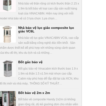
Nhà bảo vệ thân rộng có kích thước thân 2.15 x
1.9m là bốt bảo vệ loại cao cấp sản xuất hàng
loạt của VINACABIN. Hiện nay ứng với mỗi
model nhà bảo vệ có 3 lựa chọn: Lựa chọn…
Nhà bảo vệ lục giác composite lục
giác VC6L
Nhà bảo vệ lục giác VINACABIN VC6L cao cấp
sản xuất bằng công nghệ đúc liền khối. Sản
phẩm được thiết kế để phù hợp với những vùng cảnh quan
của khu đô thị, khu du lịch và cả những…
Bốt gác bảo vệ
Bốt gác bảo vệ Vinacabin kích thước bao 1.9 x
1.9m và thân 1.5 x1.5m mái nhọn cao cấp.
Cabin này phù hợp để lắp đặt tại các KCN, khu
đô thị mới và nhà máy.. THÔNG SỐ KỸ THUẬT…
Bốt bảo vệ 2m x 2m
Bốt bảo vệ composite Handy 2x2m có không
gian rộng rãi, đủ kê giường đơn cho nhân viên