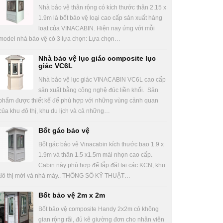
Nhà bảo vệ thân rộng có kích thước thân 2.15 x
1.9m là bốt bảo vệ loại cao cấp sản xuất hàng
loạt của VINACABIN. Hiện nay ứng với mỗi
model nhà bảo vệ có 3 lựa chọn: Lựa chọn…
Nhà bảo vệ lục giác composite lục
giác VC6L
Nhà bảo vệ lục giác VINACABIN VC6L cao cấp
sản xuất bằng công nghệ đúc liền khối. Sản
phẩm được thiết kế để phù hợp với những vùng cảnh quan
của khu đô thị, khu du lịch và cả những…
Bốt gác bảo vệ
Bốt gác bảo vệ Vinacabin kích thước bao 1.9 x
1.9m và thân 1.5 x1.5m mái nhọn cao cấp.
Cabin này phù hợp để lắp đặt tại các KCN, khu
đô thị mới và nhà máy.. THÔNG SỐ KỸ THUẬT…
Bốt bảo vệ 2m x 2m
Bốt bảo vệ composite Handy 2x2m có không
gian rộng rãi, đủ kê giường đơn cho nhân viên