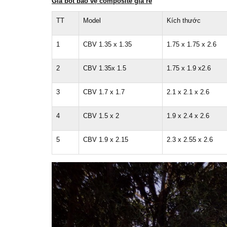
Gía bốt bảo vệ composite giá rẻ
TT
Model
Kích thước
1
CBV 1.35 x 1.35
1.75 x 1.75 x 2.6
2
CBV 1.35x 1.5
1.75 x 1.9 x2.6
3
CBV 1.7 x 1.7
2.1 x 2.1 x 2.6
4
CBV 1.5 x 2
1.9 x 2.4 x 2.6
5
CBV 1.9 x 2.15
2.3 x 2.55 x 2.6