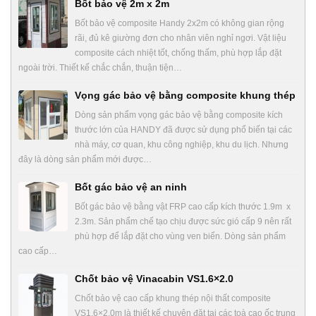
Bốt bảo vệ 2m x 2m
Bốt bảo vệ composite Handy 2x2m có không gian rộng
rãi, đủ kê giường đơn cho nhân viên nghỉ ngơi. Vật liệu
composite cách nhiệt tốt, chống thấm, phù hợp lắp đặt
ngoài trời. Thiết kế chắc chắn, thuận tiện…
Vọng gác bảo vệ bằng composite khung thép
Dòng sản phẩm vọng gác bảo vệ bằng composite kích
thước lớn của HANDY đã được sử dụng phổ biến tại các
nhà máy, cơ quan, khu công nghiệp, khu du lịch. Nhưng
đây là dòng sản phẩm mới được…
Bốt gác bảo vệ an ninh
Bốt gác bảo vệ bằng vật FRP cao cấp kích thước 1.9m x
2.3m. Sản phẩm chế tạo chịu được sức gió cấp 9 nên rất
phù hợp để lắp đặt cho vùng ven biển. Dòng sản phẩm
cao cấp…
Chốt bảo vệ Vinacabin VS1.6×2.0
Chốt bảo vệ cao cấp khung thép nội thất composite
VS1.6×2.0m là thiết kế chuyên đặt tại các toà cao ốc trung