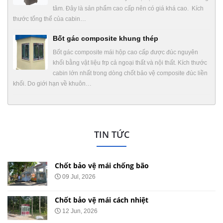
tâm. Đây là sản phẩm cao cấp nên có giá khá cao. Kích
thước tổng thể của cabin…
Bốt gác composite khung thép
Bốt gác composite mái hộp cao cấp được đúc nguyên
khối bằng vật liệu frp cả ngoại thất và nội thất. Kích thước
cabin lớn nhất trong dòng chốt bảo vệ composite đúc liền
khối. Do giới hạn về khuôn…
TIN TỨC
Chốt bảo vệ mái chống bão
09 Jul, 2026
Chốt bảo vệ mái cách nhiệt
12 Jun, 2026