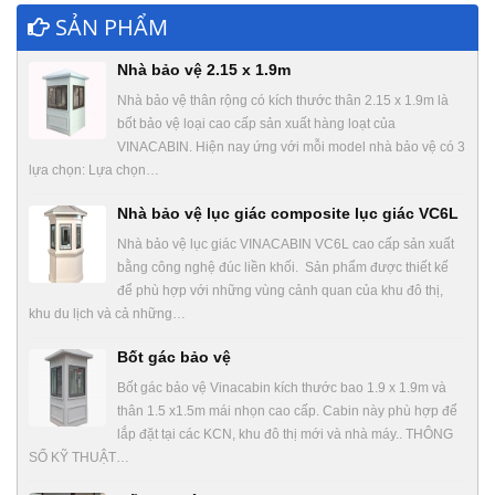
SẢN PHẨM
Nhà bảo vệ 2.15 x 1.9m
Nhà bảo vệ thân rộng có kích thước thân 2.15 x 1.9m là
bốt bảo vệ loại cao cấp sản xuất hàng loạt của
VINACABIN. Hiện nay ứng với mỗi model nhà bảo vệ có 3
lựa chọn: Lựa chọn…
Nhà bảo vệ lục giác composite lục giác VC6L
Nhà bảo vệ lục giác VINACABIN VC6L cao cấp sản xuất
bằng công nghệ đúc liền khối. Sản phẩm được thiết kế
để phù hợp với những vùng cảnh quan của khu đô thị,
khu du lịch và cả những…
Bốt gác bảo vệ
Bốt gác bảo vệ Vinacabin kích thước bao 1.9 x 1.9m và
thân 1.5 x1.5m mái nhọn cao cấp. Cabin này phù hợp để
lắp đặt tại các KCN, khu đô thị mới và nhà máy.. THÔNG
SỐ KỸ THUẬT…