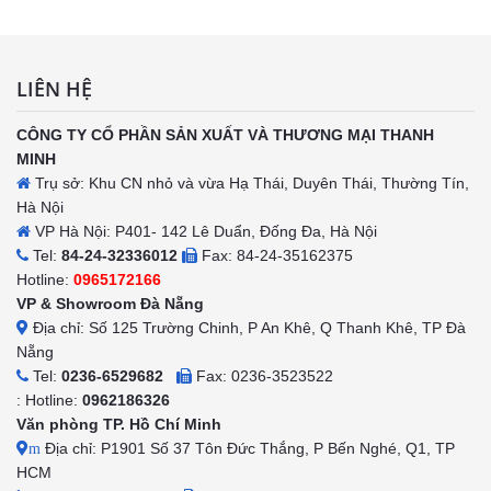
LIÊN HỆ
CÔNG TY CỔ PHẦN SẢN XUẤT VÀ THƯƠNG MẠI THANH
MINH
Trụ sở: Khu CN nhỏ và vừa Hạ Thái, Duyên Thái, Thường Tín,
Hà Nội
VP Hà Nội: P401- 142 Lê Duẩn, Đống Đa, Hà Nội
Tel:
84-24-32336012
Fax: 84-24-35162375
Hotline:
0965172166
VP & Showroom Đà Nẵng
Địa chỉ: Số 125 Trường Chinh, P An Khê, Q Thanh Khê, TP Đà
Nẵng
Tel:
0236-6529682
Fax: 0236-3523522
: Hotline:
0962186326
Văn phòng TP. Hồ Chí Minh
Địa chỉ: P1901 Số 37 Tôn Đức Thắng, P Bến Nghé, Q1, TP
m
HCM