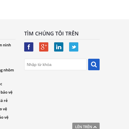
TÌM CHÚNG TÔI TRÊN
n ninh
ng nhôm
ác
 bảo vệ
iá rẻ
o vệ
ảo vệ
LÊN TRÊN