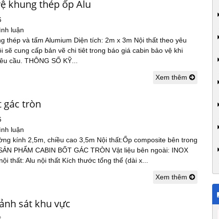
vệ khung thép ốp Alu
6
ình luận
ng thép và tấm Alumium Diện tích: 2m x 3m Nội thất theo yêu
i sẽ cung cấp bản vẽ chi tiêt trong báo giá cabin bảo vệ khi
yêu cầu. THÔNG SỐ KỸ...
Xem thêm
 gác tròn
6
ình luận
ường kính 2,5m, chiều cao 3,5m Nội thất:Ốp composite bên trong
ẢN PHẨM CABIN BỐT GÁC TRÒN Vật liệu bên ngoài: INOX
ội thất: Alu nội thất Kích thước tổng thể (dài x...
Xem thêm
cảnh sát khu vực