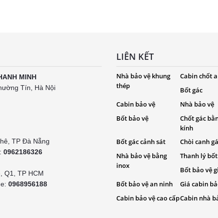
LIÊN KẾT
Nhà bảo vệ khung
Cabin chốt a
HANH MINH
thép
hường Tín, Hà Nội
Bốt gác
Cabin bảo vệ
Nhà bảo vệ
Bốt bảo vệ
Chốt gác bằ
kính
Khê, TP Đà Nẵng
Bốt gác cảnh sát
Chòi canh g
e:
0962186326
Nhà bảo vệ bằng
Thanh lý bốt
inox
Bốt bảo vệ g
é, Q1, TP HCM
Bốt bảo vệ an ninh
Giá cabin bả
ne:
0968956188
Cabin bảo vệ cao cấp
Cabin nhà b