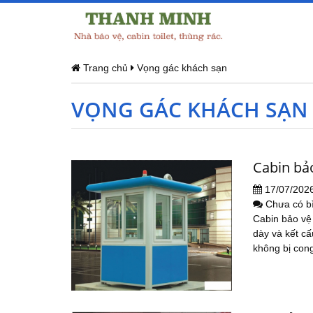
Trang chủ
Vọng gác khách sạn
VỌNG GÁC KHÁCH SẠN
Cabin bả
17/07/202
Chưa có b
Cabin bảo vệ
dày và kết cấ
không bị cong