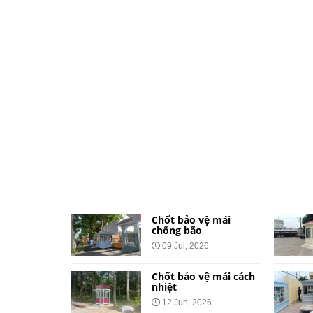
ệ dành cho
Chốt bảo vệ mái
và khu đô
chống bão
09 Jul, 2026
026
Chốt bảo vệ mái cách
vệ bằng tôn
nhiệt
Công Báo
12 Jun, 2026
t Tại 34