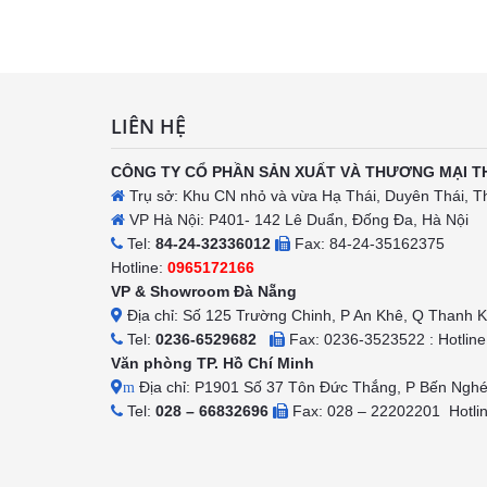
h
LIÊN HỆ
CÔNG TY CỔ PHẦN SẢN XUẤT VÀ THƯƠNG MẠI T
Trụ sở: Khu CN nhỏ và vừa Hạ Thái, Duyên Thái, T
VP Hà Nội: P401- 142 Lê Duẩn, Đống Đa, Hà Nội
Tel:
84-24-32336012
Fax: 84-24-35162375
Hotline:
0965172166
VP & Showroom Đà Nẵng
Địa chỉ: Số 125 Trường Chinh, P An Khê, Q Thanh 
Tel:
0236-6529682
Fax: 0236-3523522 : Hotlin
Văn phòng TP. Hồ Chí Minh
Địa chỉ: P1901 Số 37 Tôn Đức Thắng, P Bến Ngh
m
Tel:
028 – 66832696
Fax: 028 – 22202201 Hotli