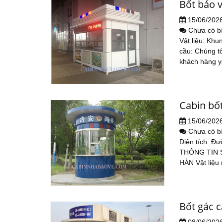
Bốt bảo 
15/06/202
Chưa có b
Vật liệu: Khu
cầu: Chúng tô
khách hàng 
Cabin bốt
15/06/202
Chưa có b
Diện tích: Đ
THÔNG TIN S
HÀN Vật liệu n
Bốt gác 