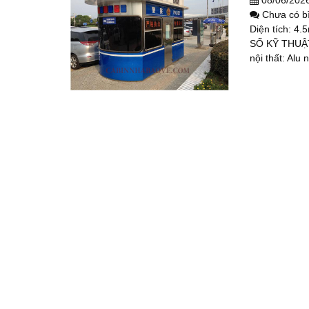
08/06/202
Chưa có b
Diện tích: 4.
SỐ KỸ THUẬT:
nội thất: Alu 