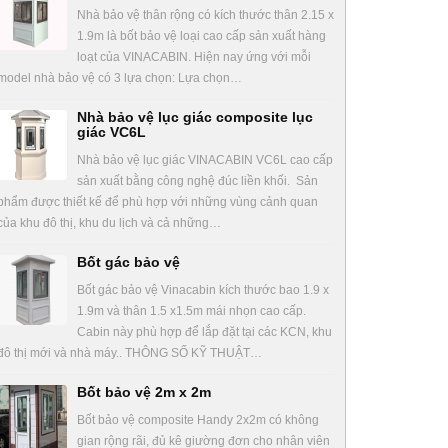
Nhà bảo vệ thân rộng có kích thước thân 2.15 x
1.9m là bốt bảo vệ loại cao cấp sản xuất hàng
loạt của VINACABIN. Hiện nay ứng với mỗi
model nhà bảo vệ có 3 lựa chọn: Lựa chọn…
Nhà bảo vệ lục giác composite lục
giác VC6L
Nhà bảo vệ lục giác VINACABIN VC6L cao cấp
sản xuất bằng công nghệ đúc liền khối. Sản
phẩm được thiết kế để phù hợp với những vùng cảnh quan
của khu đô thị, khu du lịch và cả những…
Bốt gác bảo vệ
Bốt gác bảo vệ Vinacabin kích thước bao 1.9 x
1.9m và thân 1.5 x1.5m mái nhọn cao cấp.
Cabin này phù hợp để lắp đặt tại các KCN, khu
đô thị mới và nhà máy.. THÔNG SỐ KỸ THUẬT…
Bốt bảo vệ 2m x 2m
Bốt bảo vệ composite Handy 2x2m có không
gian rộng rãi, đủ kê giường đơn cho nhân viên