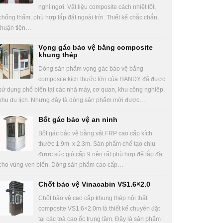
nghỉ ngơi. Vật liệu composite cách nhiệt tốt,
chống thấm, phù hợp lắp đặt ngoài trời. Thiết kế chắc chắn,
thuận tiện…
Vọng gác bảo vệ bằng composite
khung thép
Dòng sản phẩm vọng gác bảo vệ bằng
composite kích thước lớn của HANDY đã được
sử dụng phổ biến tại các nhà máy, cơ quan, khu công nghiệp,
khu du lịch. Nhưng đây là dòng sản phẩm mới được…
Bốt gác bảo vệ an ninh
Bốt gác bảo vệ bằng vật FRP cao cấp kích
thước 1.9m x 2.3m. Sản phẩm chế tạo chịu
được sức gió cấp 9 nên rất phù hợp để lắp đặt
cho vùng ven biển. Dòng sản phẩm cao cấp…
Chốt bảo vệ Vinacabin VS1.6×2.0
Chốt bảo vệ cao cấp khung thép nội thất
composite VS1.6×2.0m là thiết kế chuyên đặt
tại các toà cao ốc trung tâm. Đây là sản phẩm