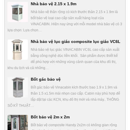
Nhà bảo vệ 2.15 x 1.9m
Nhà bảo vệ thân rộng có kích thước thân 2.15 x 1.9m là
bốt bảo vệ loại cao cấp sản xuất hàng loạt của
VINACABIN. Hiện nay ứng với mỗi model nhà bảo vệ có 3
lựa chọn: Lựa chọn…
Nhà bảo vệ lục giác composite lục giác VC6L
Nhà bảo vệ lục giác VINACABIN VC6L cao cấp sản xuất
bằng công nghệ đúc liền khối. Sản phẩm được thiết kế
để phù hợp với những vùng cảnh quan của khu đô thị,
khu du lịch và cả những…
Bốt gác bảo vệ
Bốt gác bảo vệ Vinacabin kích thước bao 1.9 x 1.9m và
thân 1.5 x1.5m mái nhọn cao cấp. Cabin này phù hợp để
lắp đặt tại các KCN, khu đô thị mới và nhà máy.. THÔNG
SỐ KỸ THUẬT…
Bốt bảo vệ 2m x 2m
Bốt bảo vệ composite Handy 2x2m có không gian rộng