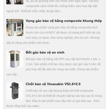
rãi, đủ kê giường đơn cho nhân viên nghỉ ngơi. Vật liệu
composite cách nhiệt tốt, chống thấm, phù hợp lắp đặt
ngoài trời. Thiết kế chắc chắn, thuận tiện…
Vọng gác bảo vệ bằng composite khung thép
Dòng sản phẩm vọng gác bảo vệ bằng composite kích
thước lớn của HANDY đã được sử dụng phổ biến tại các
nhà máy, cơ quan, khu công nghiệp, khu du lịch. Nhưng
đây là dòng sản phẩm mới được…
Bốt gác bảo vệ an ninh
Bốt gác bảo vệ bằng vật FRP cao cấp kích thước 1.9m x
2.3m. Sản phẩm chế tạo chịu được sức gió cấp 9 nên rất
phù hợp để lắp đặt cho vùng ven biển. Dòng sản phẩm
cao cấp…
Chốt bảo vệ Vinacabin VS1.6×2.0
Chốt bảo vệ cao cấp khung thép nội thất composite
VS1.6×2.0m là thiết kế chuyên đặt tại các toà cao ốc trung
tâm. Đây là sản phẩm cao cấp nên có giá khá cao. Kích
thước tổng thể của cabin…