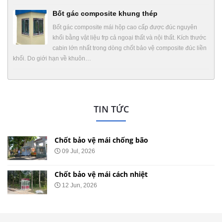
Bốt gác composite khung thép
Bốt gác composite mái hộp cao cấp được đúc nguyên
khối bằng vật liệu frp cả ngoại thất và nội thất. Kích thước
cabin lớn nhất trong dòng chốt bảo vệ composite đúc liền
khối. Do giới hạn về khuôn…
TIN TỨC
Chốt bảo vệ mái chống bão
09 Jul, 2026
Chốt bảo vệ mái cách nhiệt
12 Jun, 2026