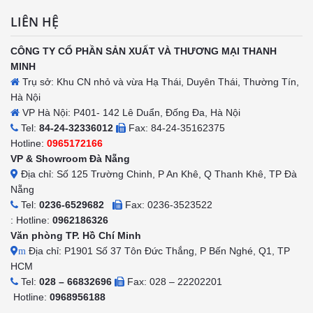
LIÊN HỆ
CÔNG TY CỔ PHẦN SẢN XUẤT VÀ THƯƠNG MẠI THANH
MINH
Trụ sở: Khu CN nhỏ và vừa Hạ Thái, Duyên Thái, Thường Tín,
Hà Nội
VP Hà Nội: P401- 142 Lê Duẩn, Đống Đa, Hà Nội
Tel:
84-24-32336012
Fax: 84-24-35162375
Hotline:
0965172166
VP & Showroom Đà Nẵng
Địa chỉ: Số 125 Trường Chinh, P An Khê, Q Thanh Khê, TP Đà
Nẵng
Tel:
0236-6529682
Fax: 0236-3523522
: Hotline:
0962186326
Văn phòng TP. Hồ Chí Minh
Địa chỉ: P1901 Số 37 Tôn Đức Thắng, P Bến Nghé, Q1, TP
m
HCM
Tel:
028 – 66832696
Fax: 028 – 22202201
Hotline:
0968956188