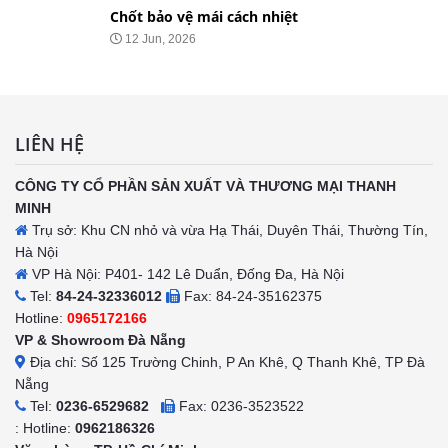
Chốt bảo vệ mái cách nhiệt
12 Jun, 2026
LIÊN HỆ
CÔNG TY CỔ PHẦN SẢN XUẤT VÀ THƯƠNG MẠI THANH
MINH
Trụ sở: Khu CN nhỏ và vừa Hạ Thái, Duyên Thái, Thường Tín,
Hà Nội
VP Hà Nội: P401- 142 Lê Duẩn, Đống Đa, Hà Nội
Tel:
84-24-32336012
Fax: 84-24-35162375
Hotline:
0965172166
VP & Showroom Đà Nẵng
Địa chỉ: Số 125 Trường Chinh, P An Khê, Q Thanh Khê, TP Đà
Nẵng
Tel:
0236-6529682
Fax: 0236-3523522
: Hotline:
0962186326