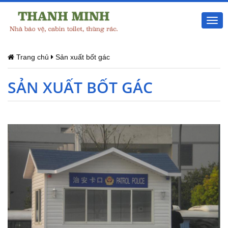
Togg
navi
Trang chủ
Sản xuất bốt gác
SẢN XUẤT BỐT GÁC