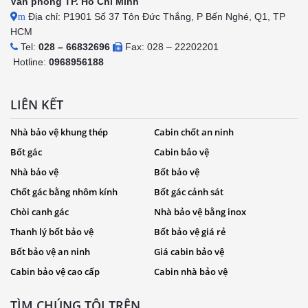
Văn phòng TP. Hồ Chí Minh
Địa chỉ: P1901 Số 37 Tôn Đức Thắng, P Bến Nghé, Q1, TP
m
HCM
Tel:
028 – 66832696
Fax: 028 – 22202201
Hotline:
0968956188
LIÊN KẾT
Nhà bảo vệ khung thép
Cabin chốt an ninh
Bốt gác
Cabin bảo vệ
Nhà bảo vệ
Bốt bảo vệ
Chốt gác bằng nhôm kính
Bốt gác cảnh sát
Chòi canh gác
Nhà bảo vệ bằng inox
Thanh lý bốt bảo vệ
Bốt bảo vệ giá rẻ
Bốt bảo vệ an ninh
Giá cabin bảo vệ
Cabin bảo vệ cao cấp
Cabin nhà bảo vệ
TÌM CHÚNG TÔI TRÊN