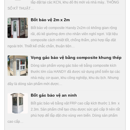
lắp đặt tại các KCN, khu đô thị mới và nhà máy.. THÔNG
SỐ KỸ THUẬT…
Bốt bảo vệ 2m x 2m
Bốt bảo vệ composite Handy 2x2m có không gian rộng
rãi, đủ kê giường đơn cho nhân viên nghỉ ngơi. Vật liệu
composite cách nhiệt tốt, chống thấm, phù hợp lắp đặt
ngoài trời. Thiết kế chắc chắn, thuận tiện…
Vọng gác bảo vệ bằng composite khung thép
Dòng sản phẩm vọng gác bảo vệ bằng composite kích
thước lớn của HANDY đã được sử dụng phổ biến tại các
nhà máy, cơ quan, khu công nghiệp, khu du lịch. Nhưng
đây là dòng sản phẩm mới được…
Bốt gác bảo vệ an ninh
Bốt gác bảo vệ bằng vật FRP cao cấp kích thước 1.9m x
2.3m. Sản phẩm chế tạo chịu được sức gió cấp 9 nên rất
phù hợp để lắp đặt cho vùng ven biển. Dòng sản phẩm
cao cấp…