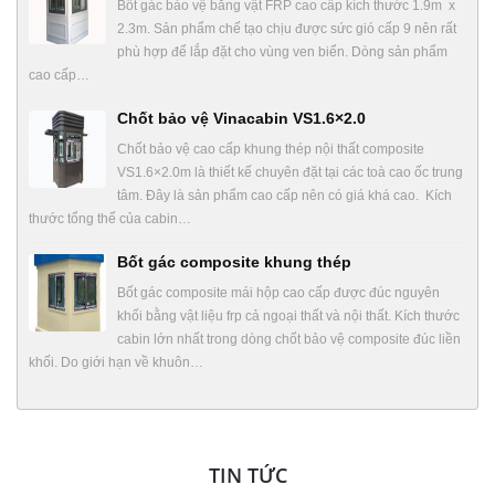
Bốt gác bảo vệ bằng vật FRP cao cấp kích thước 1.9m x
2.3m. Sản phẩm chế tạo chịu được sức gió cấp 9 nên rất
phù hợp để lắp đặt cho vùng ven biển. Dòng sản phẩm
cao cấp…
Chốt bảo vệ Vinacabin VS1.6×2.0
Chốt bảo vệ cao cấp khung thép nội thất composite
VS1.6×2.0m là thiết kế chuyên đặt tại các toà cao ốc trung
tâm. Đây là sản phẩm cao cấp nên có giá khá cao. Kích
thước tổng thể của cabin…
Bốt gác composite khung thép
Bốt gác composite mái hộp cao cấp được đúc nguyên
khối bằng vật liệu frp cả ngoại thất và nội thất. Kích thước
cabin lớn nhất trong dòng chốt bảo vệ composite đúc liền
khối. Do giới hạn về khuôn…
TIN TỨC