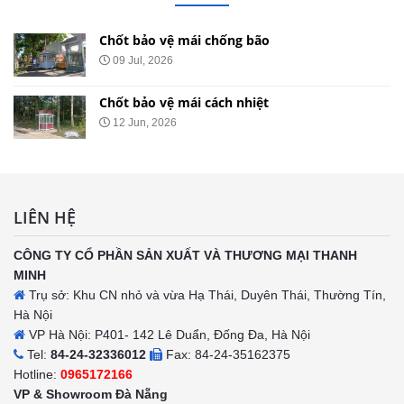
Chốt bảo vệ mái chống bão
09 Jul, 2026
Chốt bảo vệ mái cách nhiệt
12 Jun, 2026
LIÊN HỆ
CÔNG TY CỔ PHẦN SẢN XUẤT VÀ THƯƠNG MẠI THANH
MINH
Trụ sở: Khu CN nhỏ và vừa Hạ Thái, Duyên Thái, Thường Tín,
Hà Nội
VP Hà Nội: P401- 142 Lê Duẩn, Đống Đa, Hà Nội
Tel:
84-24-32336012
Fax: 84-24-35162375
Hotline:
0965172166
VP & Showroom Đà Nẵng