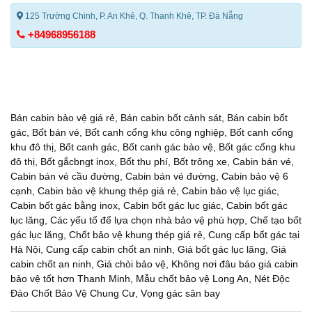
125 Trường Chinh, P. An Khê, Q. Thanh Khê, TP. Đà Nẵng
+84968956188
Bán cabin bảo vệ giá rẻ
,
Bán cabin bốt cảnh sát
,
Bán cabin bốt
gác
,
Bốt bán vé
,
Bốt canh cổng khu công nghiệp
,
Bốt canh cổng
khu đô thị
,
Bốt canh gác
,
Bốt canh gác bảo vệ
,
Bốt gác cổng khu
đô thị
,
Bốt gắcbngt inox
,
Bốt thu phí
,
Bốt trông xe
,
Cabin bán vé
,
Cabin bán vé cầu đường
,
Cabin bán vé đường
,
Cabin bảo vệ 6
cạnh
,
Cabin bảo vệ khung thép giá rẻ
,
Cabin bảo vệ lục giác
,
Cabin bốt gác bằng inox
,
Cabin bốt gác lục giác
,
Cabin bốt gác
lục lăng
,
Các yếu tố để lựa chọn nhà bảo vệ phù hợp
,
Chế tạo bốt
gác lục lăng
,
Chốt bảo vệ khung thép giá rẻ
,
Cung cấp bốt gác tại
Hà Nội
,
Cung cấp cabin chốt an ninh
,
Giá bốt gác lục lăng
,
Giá
cabin chốt an ninh
,
Giá chòi bảo vệ
,
Không nơi đâu báo giá cabin
bảo vệ tốt hơn Thanh Minh
,
Mẫu chốt bảo vệ Long An
,
Nét Độc
Đáo Chốt Bảo Vệ Chung Cư
,
Vọng gác sân bay