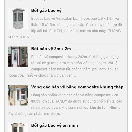
Bốt gác bảo vệ
Bốt gác bảo vệ Vinacabin kích thước bao 1.9 x 1.9m và
thân 1.5 x1.5m mái nhọn cao cấp. Cabin này phù hợp để
lắp đặt tại các KCN, khu đô thị mới và nhà máy.. THÔNG
SỐ KỸ THUẬT…
Bốt bảo vệ 2m x 2m
Bốt bảo vệ composite Handy 2x2m có không gian rộng
rãi, đủ kê giường đơn cho nhân viên nghỉ ngơi. Vật liệu
composite cách nhiệt tốt, chống thấm, phù hợp lắp đặt
ngoài trời. Thiết kế chắc chắn, thuận tiện…
Vọng gác bảo vệ bằng composite khung thép
Dòng sản phẩm vọng gác bảo vệ bằng composite kích
thước lớn của HANDY đã được sử dụng phổ biến tại các
nhà máy, cơ quan, khu công nghiệp, khu du lịch. Nhưng
đây là dòng sản phẩm mới được…
Bốt gác bảo vệ an ninh