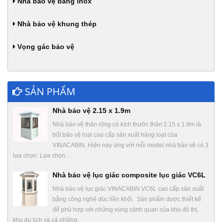
Nhà bảo vệ bằng inox
Nhà bảo vệ khung thép
Vọng gác bảo vệ
SẢN PHẨM
Nhà bảo vệ 2.15 x 1.9m
Nhà bảo vệ thân rộng có kích thước thân 2.15 x 1.9m là
bốt bảo vệ loại cao cấp sản xuất hàng loạt của
VINACABIN. Hiện nay ứng với mỗi model nhà bảo vệ có 3
lựa chọn: Lựa chọn…
Nhà bảo vệ lục giác composite lục giác VC6L
Nhà bảo vệ lục giác VINACABIN VC6L cao cấp sản xuất
bằng công nghệ đúc liền khối. Sản phẩm được thiết kế
để phù hợp với những vùng cảnh quan của khu đô thị,
khu du lịch và cả những…