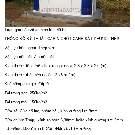
Trạm gác bảo vệ
an ninh khu đô thị
THÔNG SỐ KỸ THUẬT
CABIN CHỐT CẢNH SÁT
KHUNG THÉP
Vật liệu bên ngoài: Thép sơn
Vật liệu nội thất: Alu nội thất
Kích thước tổng thể (dài x rộng x cao): 2.3 x 3.3 x 2.0 (m)
Kích thước thân bên ngoài : 2 x3 m ( m)
Khả năng chịu gió: Cấp 9
Tải trọng sàn: 250kg/m2
Tải trọng mái: 150kg/m2
Cửa sổ: Cửa sổ lùa, nhôm hệ , kính cường lực 8mm
Cửa chính: Thép, kính an toàn 6,38mm hoặc kính cường lực 5mm
Hệ thống điện: Chịu tải 25A, thiết kế đi âm tường.