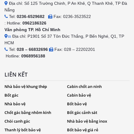
Địa chỉ: Số 125 Trường Chinh, P An Khê, Q Thanh Khê, TP Đà
Nẵng
Tel:
0236-6529682
Fax: 0236-3523522
: Hotline:
0962186326
Văn phòng TP. Hồ Chí Minh
Địa chỉ: P1901 Số 37 Tôn Đức Thắng, P Bến Nghé, Q1, TP
m
HCM
Tel:
028 – 66832696
Fax: 028 – 22202201
Hotline:
0968956188
LIÊN KẾT
Nhà bảo vệ khung thép
Cabin chốt an ninh
Bốt gác
Cabin bảo vệ
Nhà bảo vệ
Bốt bảo vệ
Chốt gác bằng nhôm kính
Bốt gác cảnh sát
Chòi canh gác
Nhà bảo vệ bằng inox
Thanh lý bốt bảo vệ
Bốt bảo vệ giá rẻ