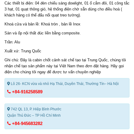
Các thiết bị điện: 04 đèn chiếu sáng dowlight, 01 ổ cắm đôi, 01 công tắc
3 hạt, 01 quạt thông gió, hệ thống điện chờ sẵn dùng cho điều hoà (
khách hàng có thể đấu nối quạt treo tường).
Khoá cửa và bản lề: Khoá tròn , bản lề Inox
Sàn và ốp nội thất đúc liền bằng composite.
Trần: Alu
Xuất xứ: Trung Quốc
Ghi chú: Đây là
cabin chốt cảnh sá
t chế tạo tại Trung Quốc, chúng tôi
nhận chế tạo sản phẩm này tại Việt Nam theo đơn đặt hàng. Hãy gọi
điện cho chúng tôi ngay để được tư vấn chuyên nghiệp
Lô 26- KCN vừa và nhỏ Hạ Thái, Duyên Thái, Thường Tín– Hà Nội
+84-916258589
742 QL 13, P. Hiệp Bình Phước
Quận Thủ Đức – TP Hồ Chí Minh
+84-945683282