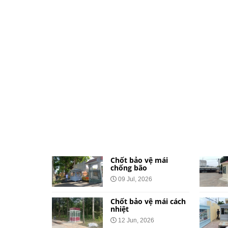
ệ dành cho
Chốt bảo vệ mái
và khu đô
chống bão
09 Jul, 2026
026
Chốt bảo vệ mái cách
vệ bằng tôn
nhiệt
Công Báo
12 Jun, 2026
t Tại 34