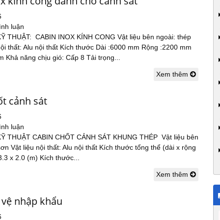
ox kính cong dành cho cảnh sát
6
ình luận
 THUẬT: CABIN INOX KÍNH CONG Vật liệu bên ngoài: thép
nội thất: Alu nội thất Kích thước Dài :6000 mm Rộng :2200 mm
 Khả năng chịu gió: Cấp 8 Tải trọng...
Xem thêm
ốt cảnh sát
6
ình luận
Ỹ THUẬT CABIN CHỐT CẢNH SÁT KHUNG THÉP Vật liệu bên
n Vật liệu nội thất: Alu nội thất Kích thước tổng thể (dài x rộng
3.3 x 2.0 (m) Kích thước...
Xem thêm
 vệ nhập khẩu
6