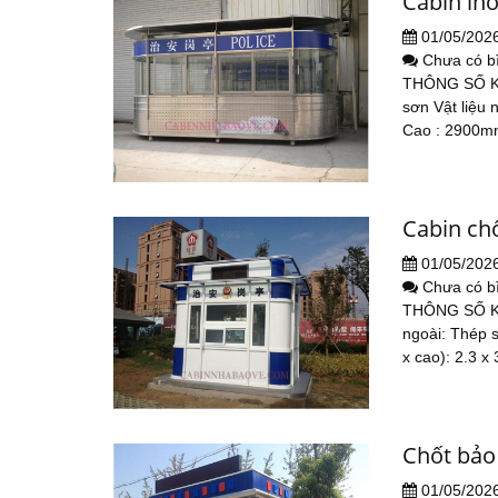
Cabin in
01/05/202
Chưa có b
THÔNG SỐ KỸ
sơn Vật liệu 
Cao : 2900mm
Cabin ch
01/05/202
Chưa có b
THÔNG SỐ K
ngoài: Thép sơ
x cao): 2.3 x 
Chốt bảo
01/05/202