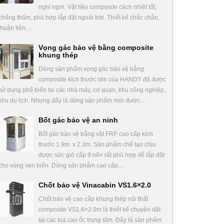
nghỉ ngơi. Vật liệu composite cách nhiệt tốt,
chống thấm, phù hợp lắp đặt ngoài trời. Thiết kế chắc chắn,
thuận tiện…
Vọng gác bảo vệ bằng composite
khung thép
Dòng sản phẩm vọng gác bảo vệ bằng
composite kích thước lớn của HANDY đã được
sử dụng phổ biến tại các nhà máy, cơ quan, khu công nghiệp,
khu du lịch. Nhưng đây là dòng sản phẩm mới được…
Bốt gác bảo vệ an ninh
Bốt gác bảo vệ bằng vật FRP cao cấp kích
thước 1.9m x 2.3m. Sản phẩm chế tạo chịu
được sức gió cấp 9 nên rất phù hợp để lắp đặt
cho vùng ven biển. Dòng sản phẩm cao cấp…
Chốt bảo vệ Vinacabin VS1.6×2.0
Chốt bảo vệ cao cấp khung thép nội thất
composite VS1.6×2.0m là thiết kế chuyên đặt
tại các toà cao ốc trung tâm. Đây là sản phẩm