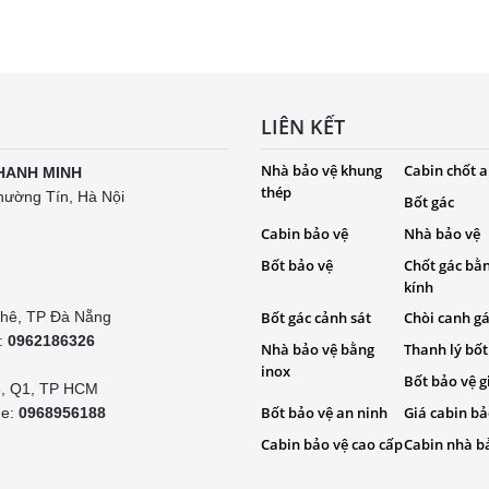
LIÊN KẾT
Nhà bảo vệ khung
Cabin chốt a
HANH MINH
thép
hường Tín, Hà Nội
Bốt gác
Cabin bảo vệ
Nhà bảo vệ
Bốt bảo vệ
Chốt gác bằ
kính
Khê, TP Đà Nẵng
Bốt gác cảnh sát
Chòi canh g
e:
0962186326
Nhà bảo vệ bằng
Thanh lý bốt
inox
Bốt bảo vệ g
é, Q1, TP HCM
Bốt bảo vệ an ninh
Giá cabin bả
ne:
0968956188
Cabin bảo vệ cao cấp
Cabin nhà b