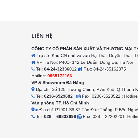
h
LIÊN HỆ
CÔNG TY CỔ PHẦN SẢN XUẤT VÀ THƯƠNG MẠI T
Trụ sở: Khu CN nhỏ và vừa Hạ Thái, Duyên Thái, T
VP Hà Nội: P401- 142 Lê Duẩn, Đống Đa, Hà Nội
Tel:
84-24-32336012
Fax: 84-24-35162375
Hotline:
0965172166
VP & Showroom Đà Nẵng
Địa chỉ: Số 125 Trường Chinh, P An Khê, Q Thanh 
Tel:
0236-6529682
Fax: 0236-3523522 : Hotlin
Văn phòng TP. Hồ Chí Minh
Địa chỉ: P1901 Số 37 Tôn Đức Thắng, P Bến Ngh
m
Tel:
028 – 66832696
Fax: 028 – 22202201 Hotli