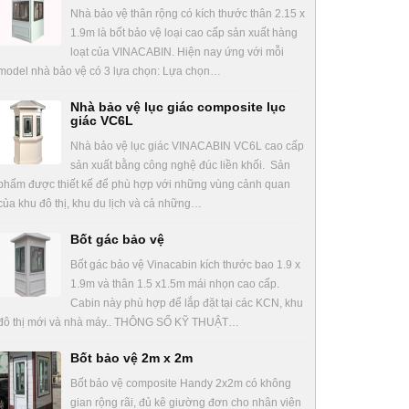
Nhà bảo vệ thân rộng có kích thước thân 2.15 x
1.9m là bốt bảo vệ loại cao cấp sản xuất hàng
loạt của VINACABIN. Hiện nay ứng với mỗi
model nhà bảo vệ có 3 lựa chọn: Lựa chọn…
Nhà bảo vệ lục giác composite lục
giác VC6L
Nhà bảo vệ lục giác VINACABIN VC6L cao cấp
sản xuất bằng công nghệ đúc liền khối. Sản
phẩm được thiết kế để phù hợp với những vùng cảnh quan
của khu đô thị, khu du lịch và cả những…
Bốt gác bảo vệ
Bốt gác bảo vệ Vinacabin kích thước bao 1.9 x
1.9m và thân 1.5 x1.5m mái nhọn cao cấp.
Cabin này phù hợp để lắp đặt tại các KCN, khu
đô thị mới và nhà máy.. THÔNG SỐ KỸ THUẬT…
Bốt bảo vệ 2m x 2m
Bốt bảo vệ composite Handy 2x2m có không
gian rộng rãi, đủ kê giường đơn cho nhân viên