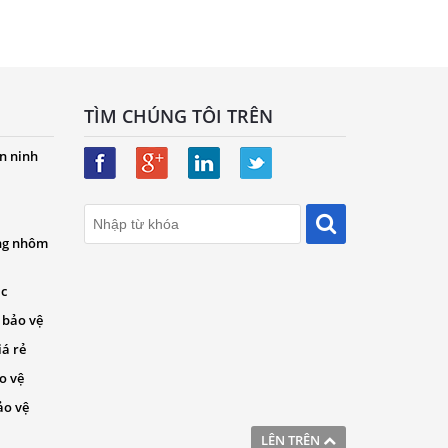
TÌM CHÚNG TÔI TRÊN
n ninh
ng nhôm
ác
 bảo vệ
iá rẻ
o vệ
ảo vệ
LÊN TRÊN