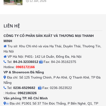
12 Jun, 2026
LIÊN HỆ
CÔNG TY CỔ PHẦN SẢN XUẤT VÀ THƯƠNG MẠI THANH
MINH
Trụ sở: Khu CN nhỏ và vừa Hạ Thái, Duyên Thái, Thường Tín,
Hà Nội
VP Hà Nội: P401- 142 Lê Duẩn, Đống Đa, Hà Nội
Tel:
84-24-32336012
Fax: 84-24-35162375
Hotline:
0965172166
VP & Showroom Đà Nẵng
Địa chỉ: Số 125 Trường Chinh, P An Khê, Q Thanh Khê, TP Đà
Nẵng
Tel:
0236-6529682
Fax: 0236-3523522
: Hotline:
0962186326
Văn phòng TP. Hồ Chí Minh
Địa chỉ: P1901 Số 37 Tôn Đức Thắng, P Bến Nghé, Q1, TP
m