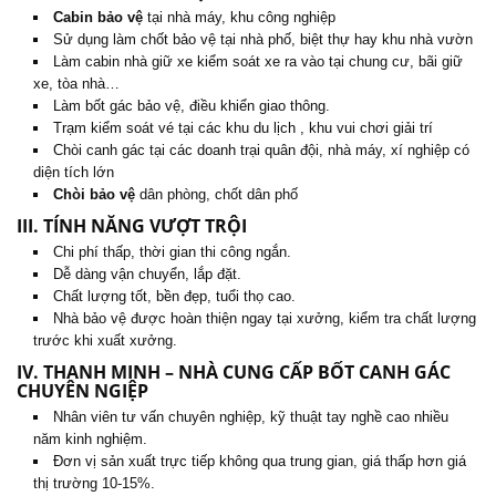
Cabin bảo vệ
tại nhà máy, khu công nghiệp
Sử dụng làm chốt bảo vệ tại nhà phố, biệt thự hay khu nhà vườn
Làm cabin nhà giữ xe kiểm soát xe ra vào tại chung cư, bãi giữ
xe, tòa nhà…
Làm bốt gác bảo vệ, điều khiển giao thông.
Trạm kiểm soát vé tại các khu du lịch , khu vui chơi giải trí
Chòi canh gác tại các doanh trại quân đội, nhà máy, xí nghiệp có
diện tích lớn
Chòi bảo vệ
dân phòng, chốt dân phố
III. TÍNH NĂNG VƯỢT TRỘI
Chi phí thấp, thời gian thi công ngắn.
Dễ dàng vận chuyển, lắp đặt.
Chất lượng tốt, bền đẹp, tuổi thọ cao.
Nhà bảo vệ được hoàn thiện ngay tại xưởng, kiểm tra chất lượng
trước khi xuất xưởng.
IV. THANH MINH – NHÀ CUNG CẤP
BỐT CANH GÁC
CHUYÊN NGIỆP
Nhân viên tư vấn chuyên nghiệp, kỹ thuật tay nghề cao nhiều
năm kinh nghiệm.
Đơn vị sản xuất trực tiếp không qua trung gian, giá thấp hơn giá
thị trường 10-15%.