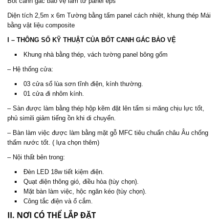
Bốt canh gác bảo vệ làm từ panel eps
Diện tích 2,5m x 6m Tường bằng tấm panel cách nhiệt, khung thép Mái
bằng vật liệu composite
I – THÔNG SỐ KỸ THUẬT CỦA
BỐT CANH GÁ
C BẢO VỆ
Khung nhà bằng thép, vách tường panel bông gốm
– Hệ thống cửa:
03 cửa sổ lùa sơn tĩnh điện, kính thường.
01 cửa đi nhôm kính.
– Sàn được làm bằng thép hộp kẽm đặt lên tấm si măng chịu lực tốt,
phủ simili giảm tiếng ồn khi di chuyển.
– Bàn làm việc được làm bằng mặt gỗ MFC tiêu chuẩn châu Âu chống
thấm nước tốt. ( lựa chọn thêm)
– Nội thất bên trong:
Đèn LED 18w tiết kiệm điện.
Quạt điện thông gió, điều hòa (tùy chọn).
Mặt bàn làm việc, hộc ngăn kéo (tùy chọn).
Công tắc điện và ổ cắm.
II. NƠI CÓ THỂ LẮP ĐẶT