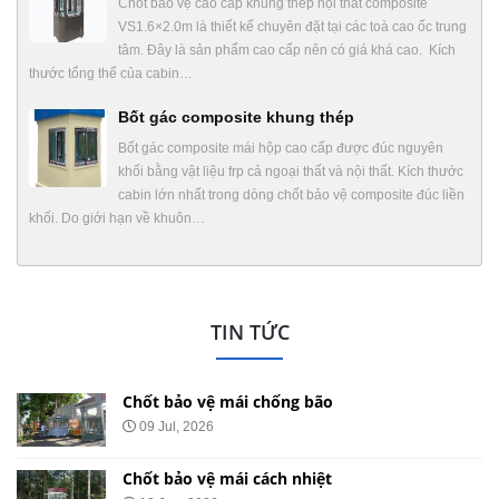
Chốt bảo vệ cao cấp khung thép nội thất composite
VS1.6×2.0m là thiết kế chuyên đặt tại các toà cao ốc trung
tâm. Đây là sản phẩm cao cấp nên có giá khá cao. Kích
thước tổng thể của cabin…
Bốt gác composite khung thép
Bốt gác composite mái hộp cao cấp được đúc nguyên
khối bằng vật liệu frp cả ngoại thất và nội thất. Kích thước
cabin lớn nhất trong dòng chốt bảo vệ composite đúc liền
khối. Do giới hạn về khuôn…
TIN TỨC
Chốt bảo vệ mái chống bão
09 Jul, 2026
Chốt bảo vệ mái cách nhiệt