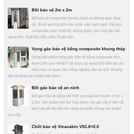
Bốt bảo vệ 2m x 2m
Bốt bảo vệ composite Handy 2x2m có không gian rộng
rãi, đủ kê giường đơn cho nhân viên nghỉ ngơi. Vật liệu
composite cách nhiệt tốt, chống thấm, phù hợp lắp đặt
ngoài trời. Thiết kế chắc chắn, thuận tiện…
Vọng gác bảo vệ bằng composite khung thép
Dòng sản phẩm vọng gác bảo vệ bằng composite kích
thước lớn của HANDY đã được sử dụng phổ biến tại các
nhà máy, cơ quan, khu công nghiệp, khu du lịch. Nhưng
đây là dòng sản phẩm mới được…
Bốt gác bảo vệ an ninh
Bốt gác bảo vệ bằng vật FRP cao cấp kích thước 1.9m x
2.3m. Sản phẩm chế tạo chịu được sức gió cấp 9 nên rất
phù hợp để lắp đặt cho vùng ven biển. Dòng sản phẩm
cao cấp…
Chốt bảo vệ Vinacabin VS1.6×2.0