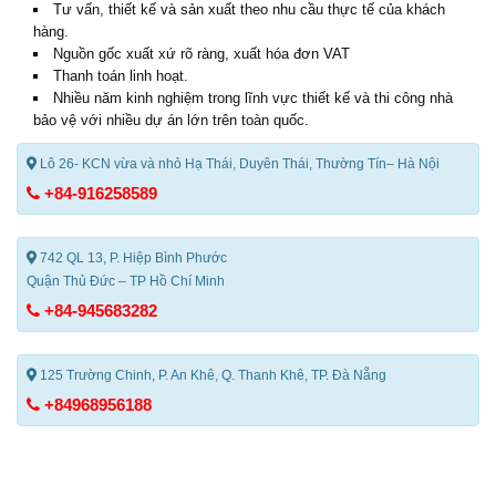
Tư vấn, thiết kế và sản xuất theo nhu cầu thực tế của khách
hàng.
Nguồn gốc xuất xứ rõ ràng, xuất hóa đơn VAT
Thanh toán linh hoạt.
Nhiều năm kinh nghiệm trong lĩnh vực thiết kế và thi công nhà
bảo vệ với nhiều dự án lớn trên toàn quốc.
Lô 26- KCN vừa và nhỏ Hạ Thái, Duyên Thái, Thường Tín– Hà Nội
+84-916258589
742 QL 13, P. Hiệp Bình Phước
Quận Thủ Đức – TP Hồ Chí Minh
+84-945683282
125 Trường Chinh, P. An Khê, Q. Thanh Khê, TP. Đà Nẵng
+84968956188