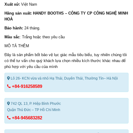
Xuất xứ:
Việt Nam
Hãng sản xuất:
HANDY BOOTHS
– CÔNG TY CP CÔNG NGHỆ MINH
HOÀ
Bảo hành:
24 tháng.
Màu sắc
: Trắng hoặc theo yêu cầu
MÔ TẢ THÊM
Đây là sản phẩm
bốt bảo vệ
lục giác mẫu tiêu biểu, tuy nhiên chúng tôi
có thể tư vấn cho quý khách lựa chọn nhiều kích thước khác nhau để
phù hợp với yêu cầu của mình
Lô 26- KCN vừa và nhỏ Hạ Thái, Duyên Thái, Thường Tín– Hà Nội
+84-916258589
742 QL 13, P. Hiệp Bình Phước
Quận Thủ Đức – TP Hồ Chí Minh
+84-945683282