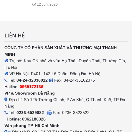
12 Jun, 2026
LIÊN HỆ
CÔNG TY CỔ PHẦN SẢN XUẤT VÀ THƯƠNG MẠI THANH
MINH
Trụ sở: Khu CN nhỏ và vừa Hạ Thái, Duyên Thái, Thường Tín,
Hà Nội
VP Hà Nội: P401- 142 Lê Duẩn, Đống Đa, Hà Nội
Tel:
84-24-32336012
Fax: 84-24-35162375
Hotline:
0965172166
VP & Showroom Đà Nẵng
Địa chỉ: Số 125 Trường Chinh, P An Khê, Q Thanh Khê, TP Đà
Nẵng
Tel:
0236-6529682
Fax: 0236-3523522
: Hotline:
0962186326
Văn phòng TP. Hồ Chí Minh