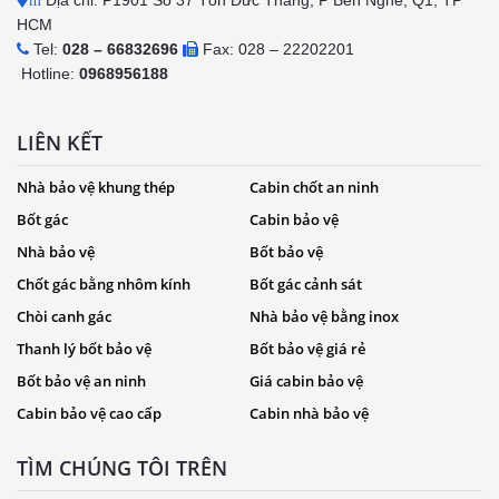
Địa chỉ: P1901 Số 37 Tôn Đức Thắng, P Bến Nghé, Q1, TP
m
HCM
Tel:
028 – 66832696
Fax: 028 – 22202201
Hotline:
0968956188
LIÊN KẾT
Nhà bảo vệ khung thép
Cabin chốt an ninh
Bốt gác
Cabin bảo vệ
Nhà bảo vệ
Bốt bảo vệ
Chốt gác bằng nhôm kính
Bốt gác cảnh sát
Chòi canh gác
Nhà bảo vệ bằng inox
Thanh lý bốt bảo vệ
Bốt bảo vệ giá rẻ
Bốt bảo vệ an ninh
Giá cabin bảo vệ
Cabin bảo vệ cao cấp
Cabin nhà bảo vệ
TÌM CHÚNG TÔI TRÊN