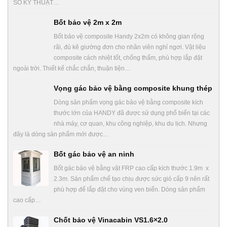
SỐ KỸ THUẬT…
Bốt bảo vệ 2m x 2m
Bốt bảo vệ composite Handy 2x2m có không gian rộng
rãi, đủ kê giường đơn cho nhân viên nghỉ ngơi. Vật liệu
composite cách nhiệt tốt, chống thấm, phù hợp lắp đặt
ngoài trời. Thiết kế chắc chắn, thuận tiện…
Vọng gác bảo vệ bằng composite khung thép
Dòng sản phẩm vọng gác bảo vệ bằng composite kích
thước lớn của HANDY đã được sử dụng phổ biến tại các
nhà máy, cơ quan, khu công nghiệp, khu du lịch. Nhưng
đây là dòng sản phẩm mới được…
Bốt gác bảo vệ an ninh
Bốt gác bảo vệ bằng vật FRP cao cấp kích thước 1.9m x
2.3m. Sản phẩm chế tạo chịu được sức gió cấp 9 nên rất
phù hợp để lắp đặt cho vùng ven biển. Dòng sản phẩm
cao cấp…
Chốt bảo vệ Vinacabin VS1.6×2.0