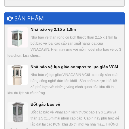
SẢN PHẨM
Nhà bảo vệ 2.15 x 1.9m
Nhà bảo vệ thân rộng có kích thước thân 2.15 x 1.9m là
bốt bảo vệ loại cao cấp sản xuất hàng loạt của
VINACABIN. Hiện nay ứng với mỗi model nhà bảo vệ có 3
lựa chọn: Lựa chọn…
Nhà bảo vệ lục giác composite lục giác VC6L
Nhà bảo vệ lục giác VINACABIN VC6L cao cấp sản xuất
bằng công nghệ đúc liền khối. Sản phẩm được thiết kế
để phù hợp với những vùng cảnh quan của khu đô thị,
khu du lịch và cả những…
Bốt gác bảo vệ
Bốt gác bảo vệ Vinacabin kích thước bao 1.9 x 1.9m và
thân 1.5 x1.5m mái nhọn cao cấp. Cabin này phù hợp để
lắp đặt tại các KCN, khu đô thị mới và nhà máy.. THÔNG