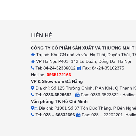
h
LIÊN HỆ
CÔNG TY CỔ PHẦN SẢN XUẤT VÀ THƯƠNG MẠI T
Trụ sở: Khu CN nhỏ và vừa Hạ Thái, Duyên Thái, T
VP Hà Nội: P401- 142 Lê Duẩn, Đống Đa, Hà Nội
Tel:
84-24-32336012
Fax: 84-24-35162375
Hotline:
0965172166
VP & Showroom Đà Nẵng
Địa chỉ: Số 125 Trường Chinh, P An Khê, Q Thanh 
Tel:
0236-6529682
Fax: 0236-3523522 : Hotlin
Văn phòng TP. Hồ Chí Minh
Địa chỉ: P1901 Số 37 Tôn Đức Thắng, P Bến Ngh
m
Tel:
028 – 66832696
Fax: 028 – 22202201 Hotli