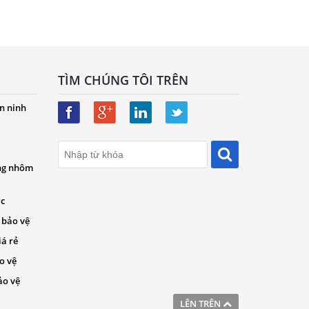
TÌM CHÚNG TÔI TRÊN
n ninh
ng nhôm
ác
 bảo vệ
iá rẻ
o vệ
ảo vệ
LÊN TRÊN