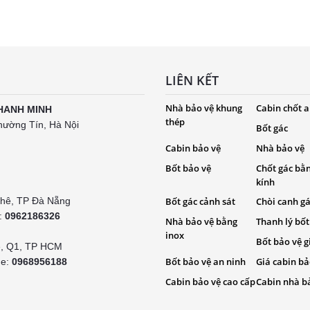
LIÊN KẾT
Nhà bảo vệ khung
Cabin chốt a
HANH MINH
thép
hường Tín, Hà Nội
Bốt gác
Cabin bảo vệ
Nhà bảo vệ
Bốt bảo vệ
Chốt gác bằ
kính
Khê, TP Đà Nẵng
Bốt gác cảnh sát
Chòi canh g
e:
0962186326
Nhà bảo vệ bằng
Thanh lý bốt
inox
Bốt bảo vệ g
é, Q1, TP HCM
Bốt bảo vệ an ninh
Giá cabin bả
ne:
0968956188
Cabin bảo vệ cao cấp
Cabin nhà b