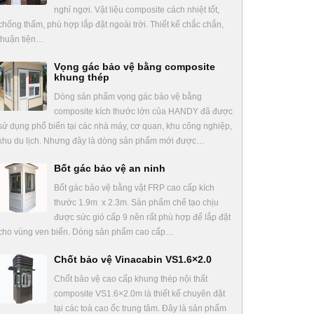
nghỉ ngơi. Vật liệu composite cách nhiệt tốt,
chống thấm, phù hợp lắp đặt ngoài trời. Thiết kế chắc chắn,
thuận tiện…
Vọng gác bảo vệ bằng composite
khung thép
Dòng sản phẩm vọng gác bảo vệ bằng
composite kích thước lớn của HANDY đã được
sử dụng phổ biến tại các nhà máy, cơ quan, khu công nghiệp,
khu du lịch. Nhưng đây là dòng sản phẩm mới được…
Bốt gác bảo vệ an ninh
Bốt gác bảo vệ bằng vật FRP cao cấp kích
thước 1.9m x 2.3m. Sản phẩm chế tạo chịu
được sức gió cấp 9 nên rất phù hợp để lắp đặt
cho vùng ven biển. Dòng sản phẩm cao cấp…
Chốt bảo vệ Vinacabin VS1.6×2.0
Chốt bảo vệ cao cấp khung thép nội thất
composite VS1.6×2.0m là thiết kế chuyên đặt
tại các toà cao ốc trung tâm. Đây là sản phẩm