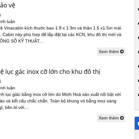
bảo vệ
5
ình luận
ệ Vinacabin kích thước bao 1.9 x 1.9m và thân 1.5 x1.5m mái
 Cabin này phù hợp để lắp đặt tại các KCN, khu đô thị mới và
HÔNG SỐ KỸ THUẬT...
Xem thêm
ệ lục gác inox cỡ lớn cho khu đô thị
4
ình luận
nh lục giác bằng inox cỡ lớn do Minh Hoà sản xuất nổi bật với
đáo và kết cấu chắc chắn. Toàn bộ khung vỏ bằng inox sáng
, bền bỉ với...
Xem thêm