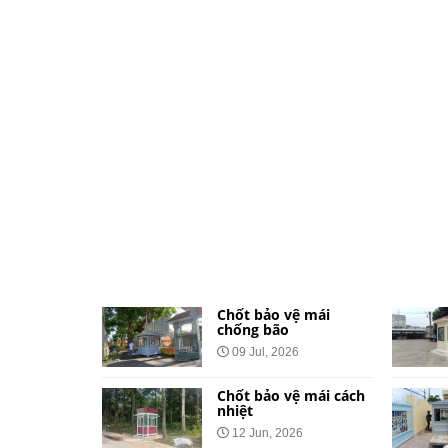
ệ dành cho
Chốt bảo vệ mái
và khu đô
chống bão
09 Jul, 2026
026
Chốt bảo vệ mái cách
vệ bằng tôn
nhiệt
Công Báo
12 Jun, 2026
t Tại 34