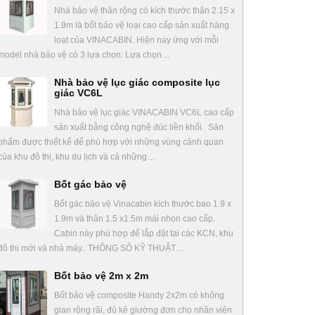
Nhà bảo vệ thân rộng có kích thước thân 2.15 x
1.9m là bốt bảo vệ loại cao cấp sản xuất hàng
loạt của VINACABIN. Hiện nay ứng với mỗi
model nhà bảo vệ có 3 lựa chọn: Lựa chọn…
Nhà bảo vệ lục giác composite lục
giác VC6L
Nhà bảo vệ lục giác VINACABIN VC6L cao cấp
sản xuất bằng công nghệ đúc liền khối. Sản
phẩm được thiết kế để phù hợp với những vùng cảnh quan
của khu đô thị, khu du lịch và cả những…
Bốt gác bảo vệ
Bốt gác bảo vệ Vinacabin kích thước bao 1.9 x
1.9m và thân 1.5 x1.5m mái nhọn cao cấp.
Cabin này phù hợp để lắp đặt tại các KCN, khu
đô thị mới và nhà máy.. THÔNG SỐ KỸ THUẬT…
Bốt bảo vệ 2m x 2m
Bốt bảo vệ composite Handy 2x2m có không
gian rộng rãi, đủ kê giường đơn cho nhân viên