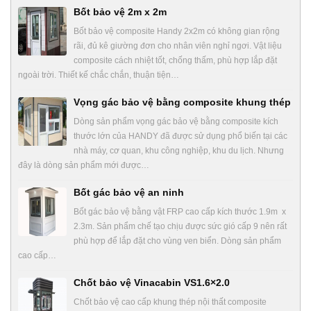
Bốt bảo vệ 2m x 2m
Bốt bảo vệ composite Handy 2x2m có không gian rộng
rãi, đủ kê giường đơn cho nhân viên nghỉ ngơi. Vật liệu
composite cách nhiệt tốt, chống thấm, phù hợp lắp đặt
ngoài trời. Thiết kế chắc chắn, thuận tiện…
Vọng gác bảo vệ bằng composite khung thép
Dòng sản phẩm vọng gác bảo vệ bằng composite kích
thước lớn của HANDY đã được sử dụng phổ biến tại các
nhà máy, cơ quan, khu công nghiệp, khu du lịch. Nhưng
đây là dòng sản phẩm mới được…
Bốt gác bảo vệ an ninh
Bốt gác bảo vệ bằng vật FRP cao cấp kích thước 1.9m x
2.3m. Sản phẩm chế tạo chịu được sức gió cấp 9 nên rất
phù hợp để lắp đặt cho vùng ven biển. Dòng sản phẩm
cao cấp…
Chốt bảo vệ Vinacabin VS1.6×2.0
Chốt bảo vệ cao cấp khung thép nội thất composite