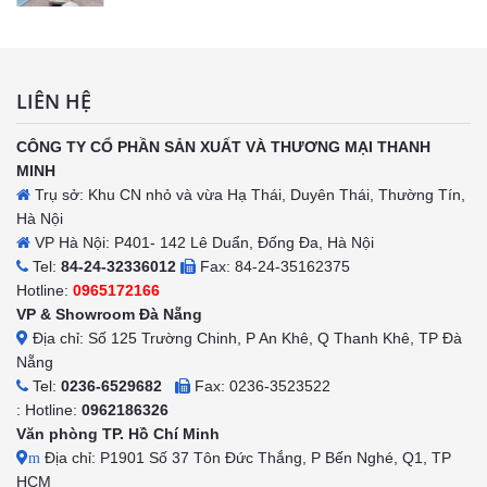
LIÊN HỆ
CÔNG TY CỔ PHẦN SẢN XUẤT VÀ THƯƠNG MẠI THANH
MINH
Trụ sở: Khu CN nhỏ và vừa Hạ Thái, Duyên Thái, Thường Tín,
Hà Nội
VP Hà Nội: P401- 142 Lê Duẩn, Đống Đa, Hà Nội
Tel:
84-24-32336012
Fax: 84-24-35162375
Hotline:
0965172166
VP & Showroom Đà Nẵng
Địa chỉ: Số 125 Trường Chinh, P An Khê, Q Thanh Khê, TP Đà
Nẵng
Tel:
0236-6529682
Fax: 0236-3523522
: Hotline:
0962186326
Văn phòng TP. Hồ Chí Minh
Địa chỉ: P1901 Số 37 Tôn Đức Thắng, P Bến Nghé, Q1, TP
m
HCM