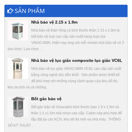
SẢN PHẨM
Nhà bảo vệ 2.15 x 1.9m
Nhà bảo vệ thân rộng có kích thước thân 2.15 x 1.9m là
bốt bảo vệ loại cao cấp sản xuất hàng loạt của
VINACABIN. Hiện nay ứng với mỗi model nhà bảo vệ có 3
lựa chọn: Lựa chọn…
Nhà bảo vệ lục giác composite lục giác VC6L
Nhà bảo vệ lục giác VINACABIN VC6L cao cấp sản xuất
bằng công nghệ đúc liền khối. Sản phẩm được thiết kế
để phù hợp với những vùng cảnh quan của khu đô thị,
khu du lịch và cả những…
Bốt gác bảo vệ
Bốt gác bảo vệ Vinacabin kích thước bao 1.9 x 1.9m và
thân 1.5 x1.5m mái nhọn cao cấp. Cabin này phù hợp để
lắp đặt tại các KCN, khu đô thị mới và nhà máy.. THÔNG
SỐ KỸ THUẬT…