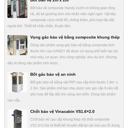
Bốt bảo vệ composite Handy 2x2m có không gian rộng
rãi, đủ kê giường đơn cho nhân viên nghỉ ngơi. Vật liệu
composite cách nhiệt tốt, chống thấm, phù hợp lắp đặt
ngoài trời. Thiết kế chắc chắn, thuận tiện…
Vọng gác bảo vệ bằng composite khung thép
Dòng sản phẩm vọng gác bảo vệ bằng composite kích
thước lớn của HANDY đã được sử dụng phổ biến tại các
nhà máy, cơ quan, khu công nghiệp, khu du lịch. Nhưng
đây là dòng sản phẩm mới được…
Bốt gác bảo vệ an ninh
Bốt gác bảo vệ bằng vật FRP cao cấp kích thước 1.9m x
2.3m. Sản phẩm chế tạo chịu được sức gió cấp 9 nên rất
phù hợp để lắp đặt cho vùng ven biển. Dòng sản phẩm
cao cấp…
Chốt bảo vệ Vinacabin VS1.6×2.0
Chốt bảo vệ cao cấp khung thép nội thất composite
VS1.6×2.0m là thiết kế chuyên đặt tại các toà cao ốc trung