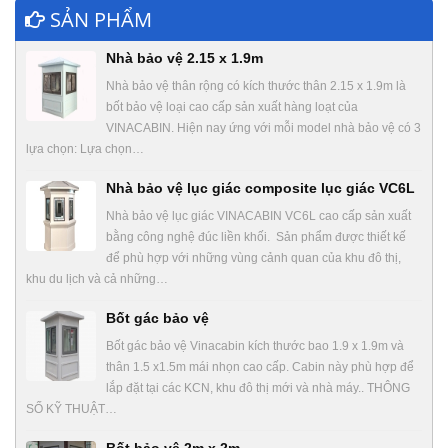
SẢN PHẨM
Nhà bảo vệ 2.15 x 1.9m
Nhà bảo vệ thân rộng có kích thước thân 2.15 x 1.9m là
bốt bảo vệ loại cao cấp sản xuất hàng loạt của
VINACABIN. Hiện nay ứng với mỗi model nhà bảo vệ có 3
lựa chọn: Lựa chọn…
Nhà bảo vệ lục giác composite lục giác VC6L
Nhà bảo vệ lục giác VINACABIN VC6L cao cấp sản xuất
bằng công nghệ đúc liền khối. Sản phẩm được thiết kế
để phù hợp với những vùng cảnh quan của khu đô thị,
khu du lịch và cả những…
Bốt gác bảo vệ
Bốt gác bảo vệ Vinacabin kích thước bao 1.9 x 1.9m và
thân 1.5 x1.5m mái nhọn cao cấp. Cabin này phù hợp để
lắp đặt tại các KCN, khu đô thị mới và nhà máy.. THÔNG
SỐ KỸ THUẬT…
Bốt bảo vệ 2m x 2m