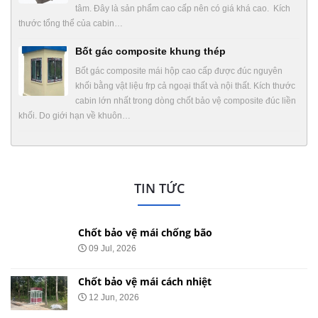
tâm. Đây là sản phẩm cao cấp nên có giá khá cao. Kích
thước tổng thể của cabin…
Bốt gác composite khung thép
Bốt gác composite mái hộp cao cấp được đúc nguyên
khối bằng vật liệu frp cả ngoại thất và nội thất. Kích thước
cabin lớn nhất trong dòng chốt bảo vệ composite đúc liền
khối. Do giới hạn về khuôn…
TIN TỨC
Chốt bảo vệ mái chống bão
09 Jul, 2026
Chốt bảo vệ mái cách nhiệt
12 Jun, 2026