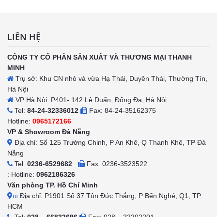
LIÊN HỆ
CÔNG TY CỔ PHẦN SẢN XUẤT VÀ THƯƠNG MẠI THANH
MINH
Trụ sở: Khu CN nhỏ và vừa Hạ Thái, Duyên Thái, Thường Tín,
Hà Nội
VP Hà Nội: P401- 142 Lê Duẩn, Đống Đa, Hà Nội
Tel:
84-24-32336012
Fax: 84-24-35162375
Hotline:
0965172166
VP & Showroom Đà Nẵng
Địa chỉ: Số 125 Trường Chinh, P An Khê, Q Thanh Khê, TP Đà
Nẵng
Tel:
0236-6529682
Fax: 0236-3523522
: Hotline:
0962186326
Văn phòng TP. Hồ Chí Minh
Địa chỉ: P1901 Số 37 Tôn Đức Thắng, P Bến Nghé, Q1, TP
m
HCM
Tel:
028 – 66832696
Fax: 028 – 22202201