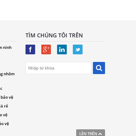
TÌM CHÚNG TÔI TRÊN
n ninh
ng nhôm
ác
 bảo vệ
iá rẻ
o vệ
ảo vệ
LÊN TRÊN