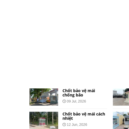
ệ dành cho
Chốt bảo vệ mái
và khu đô
chống bão
09 Jul, 2026
026
Chốt bảo vệ mái cách
vệ bằng tôn
nhiệt
Công Báo
12 Jun, 2026
t Tại 34