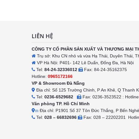
h
LIÊN HỆ
CÔNG TY CỔ PHẦN SẢN XUẤT VÀ THƯƠNG MẠI T
Trụ sở: Khu CN nhỏ và vừa Hạ Thái, Duyên Thái, T
VP Hà Nội: P401- 142 Lê Duẩn, Đống Đa, Hà Nội
Tel:
84-24-32336012
Fax: 84-24-35162375
Hotline:
0965172166
VP & Showroom Đà Nẵng
Địa chỉ: Số 125 Trường Chinh, P An Khê, Q Thanh 
Tel:
0236-6529682
Fax: 0236-3523522 : Hotlin
Văn phòng TP. Hồ Chí Minh
Địa chỉ: P1901 Số 37 Tôn Đức Thắng, P Bến Ngh
m
Tel:
028 – 66832696
Fax: 028 – 22202201 Hotli