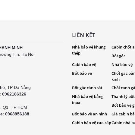
LIÊN KẾT
Nhà bảo vệ khung
Cabin chốt a
HANH MINH
thép
hường Tín, Hà Nội
Bốt gác
Cabin bảo vệ
Nhà bảo vệ
Bốt bảo vệ
Chốt gác bằ
kính
Khê, TP Đà Nẵng
Bốt gác cảnh sát
Chòi canh g
e:
0962186326
Nhà bảo vệ bằng
Thanh lý bốt
inox
Bốt bảo vệ g
é, Q1, TP HCM
Bốt bảo vệ an ninh
Giá cabin bả
ne:
0968956188
Cabin bảo vệ cao cấp
Cabin nhà b