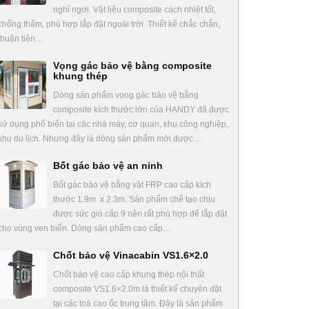
nghỉ ngơi. Vật liệu composite cách nhiệt tốt,
chống thấm, phù hợp lắp đặt ngoài trời. Thiết kế chắc chắn,
thuận tiện…
Vọng gác bảo vệ bằng composite
khung thép
Dòng sản phẩm vọng gác bảo vệ bằng
composite kích thước lớn của HANDY đã được
sử dụng phổ biến tại các nhà máy, cơ quan, khu công nghiệp,
khu du lịch. Nhưng đây là dòng sản phẩm mới được…
Bốt gác bảo vệ an ninh
Bốt gác bảo vệ bằng vật FRP cao cấp kích
thước 1.9m x 2.3m. Sản phẩm chế tạo chịu
được sức gió cấp 9 nên rất phù hợp để lắp đặt
cho vùng ven biển. Dòng sản phẩm cao cấp…
Chốt bảo vệ Vinacabin VS1.6×2.0
Chốt bảo vệ cao cấp khung thép nội thất
composite VS1.6×2.0m là thiết kế chuyên đặt
tại các toà cao ốc trung tâm. Đây là sản phẩm