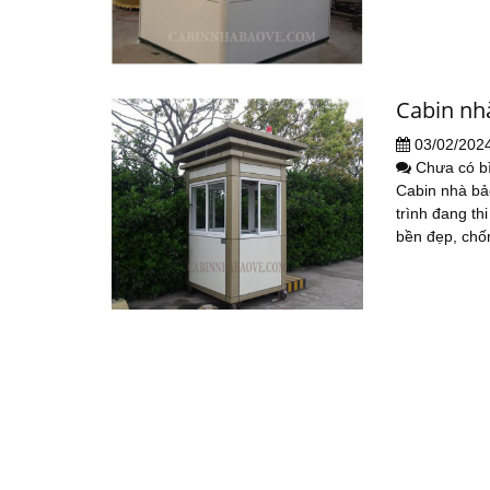
Cabin nh
03/02/202
Chưa có b
Cabin nhà bảo
trình đang th
bền đẹp, chốn