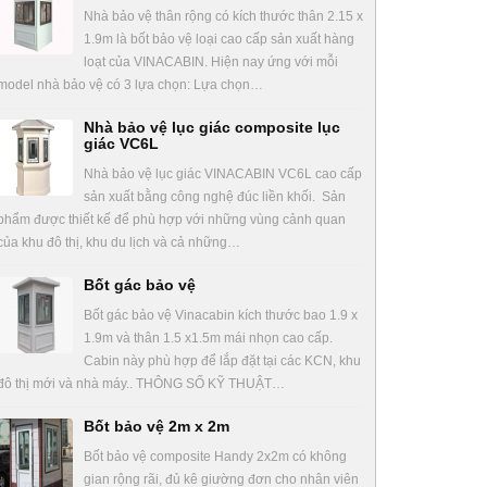
Nhà bảo vệ thân rộng có kích thước thân 2.15 x
1.9m là bốt bảo vệ loại cao cấp sản xuất hàng
loạt của VINACABIN. Hiện nay ứng với mỗi
model nhà bảo vệ có 3 lựa chọn: Lựa chọn…
Nhà bảo vệ lục giác composite lục
giác VC6L
Nhà bảo vệ lục giác VINACABIN VC6L cao cấp
sản xuất bằng công nghệ đúc liền khối. Sản
phẩm được thiết kế để phù hợp với những vùng cảnh quan
của khu đô thị, khu du lịch và cả những…
Bốt gác bảo vệ
Bốt gác bảo vệ Vinacabin kích thước bao 1.9 x
1.9m và thân 1.5 x1.5m mái nhọn cao cấp.
Cabin này phù hợp để lắp đặt tại các KCN, khu
đô thị mới và nhà máy.. THÔNG SỐ KỸ THUẬT…
Bốt bảo vệ 2m x 2m
Bốt bảo vệ composite Handy 2x2m có không
gian rộng rãi, đủ kê giường đơn cho nhân viên