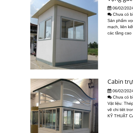
06/02/202
Chưa có b
Sản phẩm vọn
mạch, liên kế
các tầng cao h
Cabin trự
06/02/202
Chưa có b
Vật liệu: Thé
vẽ chi tiêt 
KỸ THUẬT C