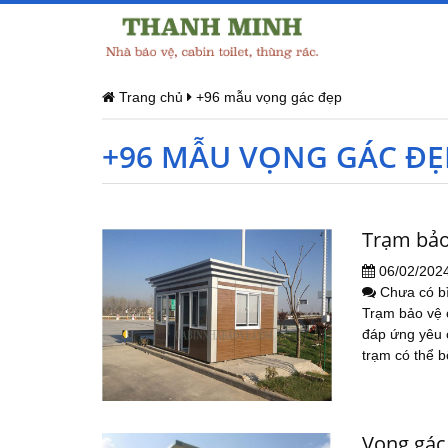
Trang chủ
+96 mẫu vọng gác đẹp
+96 MẪU VỌNG GÁC ĐẸ
Trạm bảo
06/02/202
Chưa có b
Trạm bảo vệ 
đáp ứng yêu c
trạm có thể bố
Vọng gác