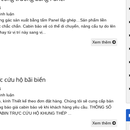
4
ình luận
g gác sản xuất bằng tấm Panel lắp ghép…Sản phẩm liền
t chắc chắn. Cabin bảo vệ có thể di chuyển, nâng cẩu tự do lên
ay từ vị trí này sang vị...
Xem thêm
c cứu hộ bãi biển
4
ình luận
p, kính Thiết kế theo đơn đặt hàng. Chúng tôi sẽ cung cấp bản
trong báo giá cabin bảo vệ khi khách hàng yêu cầu. THÔNG SỐ
ABIN TRỰC CỨU HỘ KHUNG THÉP ...
Xem thêm