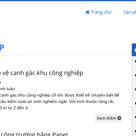
Trang chủ
Sản 
P
 vệ canh gác khu công nghiệp
4
ình luận
canh gác khu công nghiệp cỡ lớn được thiết kế chuyên biệt để
ầu kiểm soát an ninh nghiêm ngặt. Với kích thước rộng rãi,
 trí từ 2 đến 4...
Xem thêm
 công trường bằng Panel