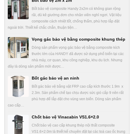
Bốt bảo vệ 2m x 2m
Bốt bảo vệ composite Handy 2x2m có không gian rộng
rãi, đủ kê giường đơn cho nhân viên nghỉ ngơi. Vật liệu
composite cách nhiệt tốt, chống thấm, phù hợp lắp đặt
ngoài trời. Thiết kế chắc chắn, thuận tiện…
Vọng gác bảo vệ bằng composite khung thép
Dòng sản phẩm vọng gác bảo vệ bằng composite kích
thước lớn của HANDY đã được sử dụng phổ biến tại các
nhà máy, cơ quan, khu công nghiệp, khu du lịch. Nhưng
đây là dòng sản phẩm mới được…
Bốt gác bảo vệ an ninh
Bốt gác bảo vệ bằng vật FRP cao cấp kích thước 1.9m x
2.3m. Sản phẩm chế tạo chịu được sức gió cấp 9 nên rất
phù hợp để lắp đặt cho vùng ven biển. Dòng sản phẩm
cao cấp…
Chốt bảo vệ Vinacabin VS1.6×2.0
Chốt bảo vệ cao cấp khung thép nội thất composite
VS1.6×2.0m là thiết kế chuyên đặt tại các toà cao ốc trung