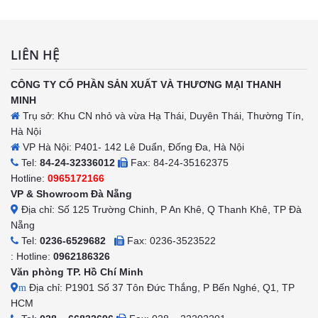
LIÊN HỆ
CÔNG TY CỔ PHẦN SẢN XUẤT VÀ THƯƠNG MẠI THANH
MINH
Trụ sở: Khu CN nhỏ và vừa Hạ Thái, Duyên Thái, Thường Tín,
Hà Nội
VP Hà Nội: P401- 142 Lê Duẩn, Đống Đa, Hà Nội
Tel:
84-24-32336012
Fax: 84-24-35162375
Hotline:
0965172166
VP & Showroom Đà Nẵng
Địa chỉ: Số 125 Trường Chinh, P An Khê, Q Thanh Khê, TP Đà
Nẵng
Tel:
0236-6529682
Fax: 0236-3523522
: Hotline:
0962186326
Văn phòng TP. Hồ Chí Minh
Địa chỉ: P1901 Số 37 Tôn Đức Thắng, P Bến Nghé, Q1, TP
m
HCM