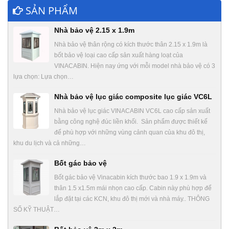
SẢN PHẨM
Nhà bảo vệ 2.15 x 1.9m
Nhà bảo vệ thân rộng có kích thước thân 2.15 x 1.9m là
bốt bảo vệ loại cao cấp sản xuất hàng loạt của
VINACABIN. Hiện nay ứng với mỗi model nhà bảo vệ có 3
lựa chọn: Lựa chọn…
Nhà bảo vệ lục giác composite lục giác VC6L
Nhà bảo vệ lục giác VINACABIN VC6L cao cấp sản xuất
bằng công nghệ đúc liền khối. Sản phẩm được thiết kế
để phù hợp với những vùng cảnh quan của khu đô thị,
khu du lịch và cả những…
Bốt gác bảo vệ
Bốt gác bảo vệ Vinacabin kích thước bao 1.9 x 1.9m và
thân 1.5 x1.5m mái nhọn cao cấp. Cabin này phù hợp để
lắp đặt tại các KCN, khu đô thị mới và nhà máy.. THÔNG
SỐ KỸ THUẬT…