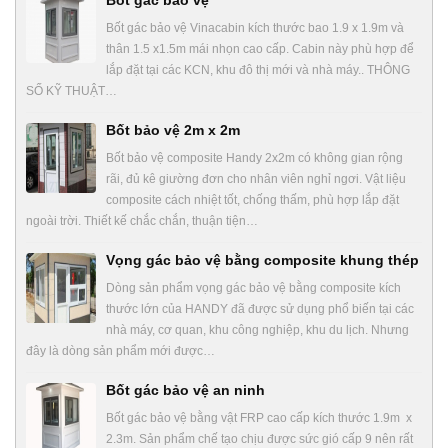
Bốt gác bảo vệ Vinacabin kích thước bao 1.9 x 1.9m và
thân 1.5 x1.5m mái nhọn cao cấp. Cabin này phù hợp để
lắp đặt tại các KCN, khu đô thị mới và nhà máy.. THÔNG
SỐ KỸ THUẬT…
Bốt bảo vệ 2m x 2m
Bốt bảo vệ composite Handy 2x2m có không gian rộng
rãi, đủ kê giường đơn cho nhân viên nghỉ ngơi. Vật liệu
composite cách nhiệt tốt, chống thấm, phù hợp lắp đặt
ngoài trời. Thiết kế chắc chắn, thuận tiện…
Vọng gác bảo vệ bằng composite khung thép
Dòng sản phẩm vọng gác bảo vệ bằng composite kích
thước lớn của HANDY đã được sử dụng phổ biến tại các
nhà máy, cơ quan, khu công nghiệp, khu du lịch. Nhưng
đây là dòng sản phẩm mới được…
Bốt gác bảo vệ an ninh
Bốt gác bảo vệ bằng vật FRP cao cấp kích thước 1.9m x
2.3m. Sản phẩm chế tạo chịu được sức gió cấp 9 nên rất