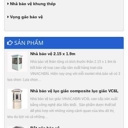
Nhà bảo vệ khung thép
Vọng gác bảo vệ
SẢN PHẨM
Nhà bảo vệ 2.15 x 1.9m
Nhà bảo vệ thân rộng có kích thước thân 2.15 x 1.9m là
bốt bảo vệ loại cao cấp sản xuất hàng loạt của
VINACABIN. Hiện nay ứng với mỗi model nhà bảo vệ có 3
lựa chọn: Lựa chọn…
Nhà bảo vệ lục giác composite lục giác VC6L
Nhà bảo vệ lục giác VINACABIN VC6L cao cấp sản xuất
bằng công nghệ đúc liền khối. Sản phẩm được thiết kế
để phù hợp với những vùng cảnh quan của khu đô thị,
khu du lịch và cả những…
Bốt gác bảo vệ