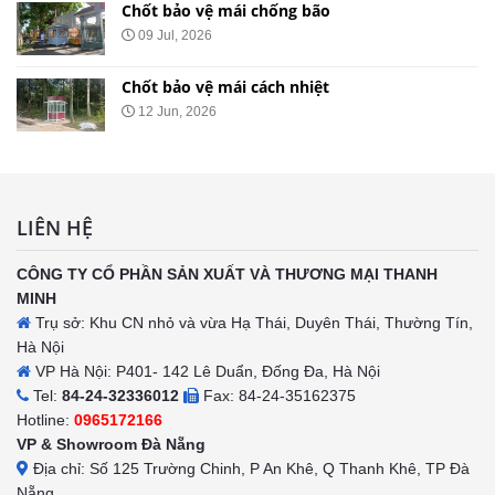
Chốt bảo vệ mái chống ồn
29 May, 2026
Chốt bảo vệ mái nhọn
20 May, 2026
LIÊN HỆ
CÔNG TY CỔ PHẦN SẢN XUẤT VÀ THƯƠNG MẠI THANH
MINH
Trụ sở: Khu CN nhỏ và vừa Hạ Thái, Duyên Thái, Thường Tín,
Hà Nội
VP Hà Nội: P401- 142 Lê Duẩn, Đống Đa, Hà Nội
Tel:
84-24-32336012
Fax: 84-24-35162375
Hotline:
0965172166
VP & Showroom Đà Nẵng
Địa chỉ: Số 125 Trường Chinh, P An Khê, Q Thanh Khê, TP Đà
Nẵng