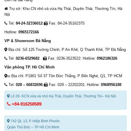
Trụ sở: Khu CN nhỏ và vừa Hạ Thái, Duyên Thái, Thường Tín, Hà
Nội
Tel:
84-24-32336012
Fax: 84-24-35162375
Hotline:
0965172166
VP & Showroom Đà Nẵng
Địa chỉ: Số 125 Trường Chinh, P An Khê, Q Thanh Khê, TP Đà Nẵng
Tel:
0236-6529682
Fax: 0236-3523522: Hotline:
0962186326
Văn phòng TP. Hồ Chí Minh
Địa chỉ: P1901 Số 37 Tôn Đức Thắng, P Bến Nghé, Q1, TP HCM
m
Tel:
028 – 66832696
Fax: 028 – 22202201: Hotline:
0968956188
Lô 26- KCN vừa và nhỏ Hạ Thái, Duyên Thái, Thường Tín– Hà Nội
+84-916258589
742 QL 13, P. Hiệp Bình Phước
Quận Thủ Đức – TP Hồ Chí Minh