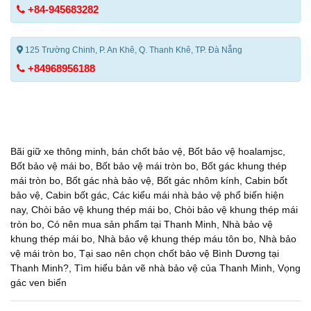
+84-945683282
125 Trường Chinh, P. An Khê, Q. Thanh Khê, TP. Đà Nẵng
+84968956188
Bãi giữ xe thông minh
,
bán chốt bảo vệ
,
Bốt bảo vệ hoalamjsc
,
Bốt bảo vệ mái bo
,
Bốt bảo vệ mái tròn bo
,
Bốt gác khung thép
mái tròn bo
,
Bốt gác nhà bảo vệ
,
Bốt gác nhôm kính
,
Cabin bốt
bảo vệ
,
Cabin bốt gác
,
Các kiểu mái nhà bảo vệ phổ biến hiện
nay
,
Chòi bảo vệ khung thép mái bo
,
Chòi bảo vệ khung thép mái
tròn bo
,
Có nên mua sản phẩm tại Thanh Minh
,
Nhà bảo vệ
khung thép mái bo
,
Nhà bảo vệ khung thép máu tôn bo
,
Nhà bảo
vệ mái tròn bo
,
Tại sao nên chọn chốt bảo vệ Bình Dương tại
Thanh Minh?
,
Tìm hiểu bản vẽ nhà bảo vệ của Thanh Minh
,
Vọng
gác ven biển