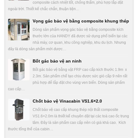
composite cách nhiệt tốt, chống thấm, phù hợp lắp đặt
ngoài trời. Thiết kế chắc chắn, thuận tiện…
Vọng gác bảo vệ bằng composite khung thép
Dòng sản phẩm vọng gác bảo vệ bằng composite kích
thước lớn của HANDY đã được sử dụng phổ biến tại các
nhà máy, cơ quan, khu công nghiệp, khu du lịch. Nhưng
đây là dòng sản phẩm mới được…
Bốt gác bảo vệ an ninh
Bốt gác bảo vệ bằng vật FRP cao cấp kích thước 1.9m x
2.3m. Sản phẩm chế tạo chịu được sức gió cấp 9 nên rất
phù hợp để lắp đặt cho vùng ven biển. Dòng sản phẩm
cao cấp…
Chốt bảo vệ Vinacabin VS1.6×2.0
Chốt bảo vệ cao cấp khung thép nội thất composite
VS1.6×2.0m là thiết kế chuyên đặt tại các toà cao ốc trung
tâm. Đây là sản phẩm cao cấp nên có giá khá cao. Kích
thước tổng thể của cabin…