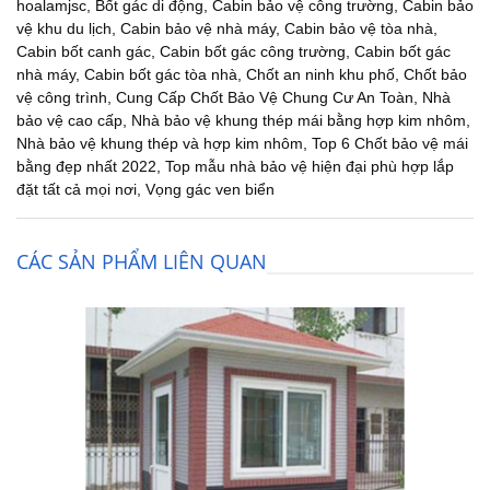
hoalamjsc
,
Bốt gác di động
,
Cabin bảo vệ công trường
,
Cabin bảo
vệ khu du lịch
,
Cabin bảo vệ nhà máy
,
Cabin bảo vệ tòa nhà
,
Cabin bốt canh gác
,
Cabin bốt gác công trường
,
Cabin bốt gác
nhà máy
,
Cabin bốt gác tòa nhà
,
Chốt an ninh khu phố
,
Chốt bảo
vệ công trình
,
Cung Cấp Chốt Bảo Vệ Chung Cư An Toàn
,
Nhà
bảo vệ cao cấp
,
Nhà bảo vệ khung thép mái bằng hợp kim nhôm
,
Nhà bảo vệ khung thép và hợp kim nhôm
,
Top 6 Chốt bảo vệ mái
bằng đẹp nhất 2022
,
Top mẫu nhà bảo vệ hiện đại phù hợp lắp
đặt tất cả mọi nơi
,
Vọng gác ven biển
CÁC SẢN PHẨM LIÊN QUAN