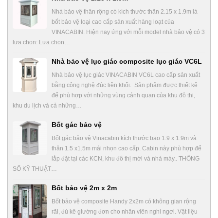
Nhà bảo vệ thân rộng có kích thước thân 2.15 x 1.9m là
bốt bảo vệ loại cao cấp sản xuất hàng loạt của
VINACABIN. Hiện nay ứng với mỗi model nhà bảo vệ có 3
lựa chọn: Lựa chọn…
Nhà bảo vệ lục giác composite lục giác VC6L
Nhà bảo vệ lục giác VINACABIN VC6L cao cấp sản xuất
bằng công nghệ đúc liền khối. Sản phẩm được thiết kế
để phù hợp với những vùng cảnh quan của khu đô thị,
khu du lịch và cả những…
Bốt gác bảo vệ
Bốt gác bảo vệ Vinacabin kích thước bao 1.9 x 1.9m và
thân 1.5 x1.5m mái nhọn cao cấp. Cabin này phù hợp để
lắp đặt tại các KCN, khu đô thị mới và nhà máy.. THÔNG
SỐ KỸ THUẬT…
Bốt bảo vệ 2m x 2m
Bốt bảo vệ composite Handy 2x2m có không gian rộng
rãi, đủ kê giường đơn cho nhân viên nghỉ ngơi. Vật liệu