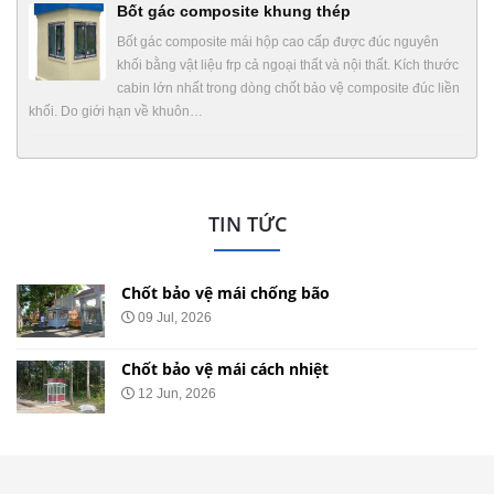
Bốt gác composite khung thép
Bốt gác composite mái hộp cao cấp được đúc nguyên
khối bằng vật liệu frp cả ngoại thất và nội thất. Kích thước
cabin lớn nhất trong dòng chốt bảo vệ composite đúc liền
khối. Do giới hạn về khuôn…
TIN TỨC
Chốt bảo vệ mái chống ồn
29 May, 2026
Chốt bảo vệ mái nhọn
20 May, 2026