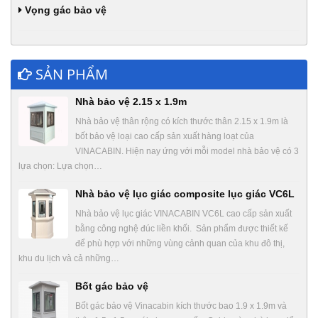
Vọng gác bảo vệ
SẢN PHẨM
Nhà bảo vệ 2.15 x 1.9m
Nhà bảo vệ thân rộng có kích thước thân 2.15 x 1.9m là
bốt bảo vệ loại cao cấp sản xuất hàng loạt của
VINACABIN. Hiện nay ứng với mỗi model nhà bảo vệ có 3
lựa chọn: Lựa chọn…
Nhà bảo vệ lục giác composite lục giác VC6L
Nhà bảo vệ lục giác VINACABIN VC6L cao cấp sản xuất
bằng công nghệ đúc liền khối. Sản phẩm được thiết kế
để phù hợp với những vùng cảnh quan của khu đô thị,
khu du lịch và cả những…
Bốt gác bảo vệ
Bốt gác bảo vệ Vinacabin kích thước bao 1.9 x 1.9m và