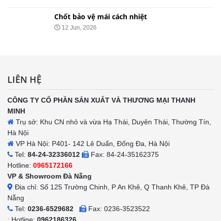
Chốt bảo vệ mái cách nhiệt
12 Jun, 2026
LIÊN HỆ
CÔNG TY CỔ PHẦN SẢN XUẤT VÀ THƯƠNG MẠI THANH
MINH
Trụ sở: Khu CN nhỏ và vừa Hạ Thái, Duyên Thái, Thường Tín,
Hà Nội
VP Hà Nội: P401- 142 Lê Duẩn, Đống Đa, Hà Nội
Tel:
84-24-32336012
Fax: 84-24-35162375
Hotline:
0965172166
VP & Showroom Đà Nẵng
Địa chỉ: Số 125 Trường Chinh, P An Khê, Q Thanh Khê, TP Đà
Nẵng
Tel:
0236-6529682
Fax: 0236-3523522
: Hotline:
0962186326