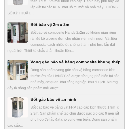
thân 1.5 x1.5m mái nhọn cao cấp. Cabin này phù hợp để
lắp đặt tại các KCN, khu đô thị mới và nhà máy.. THÔNG
SỐ KỸ THUẬT…
Bốt bảo vệ 2m x 2m
Bốt bảo vệ composite Handy 2x2m có không gian rộng
rãi, đủ kê giường đơn cho nhân viên nghỉ ngơi. Vật liệu
composite cách nhiệt tốt, chống thấm, phù hợp lắp đặt
ngoài trời. Thiết kế chắc chắn, thuận tiện…
Vọng gác bảo vệ bằng composite khung thép
Dòng sản phẩm vọng gác bảo vệ bằng composite kích
thước lớn của HANDY đã được sử dụng phổ biến tại các
nhà máy, cơ quan, khu công nghiệp, khu du lịch. Nhưng
đây là dòng sản phẩm mới được…
Bốt gác bảo vệ an ninh
Bốt gác bảo vệ bằng vật FRP cao cấp kích thước 1.9m x
2.3m. Sản phẩm chế tạo chịu được sức gió cấp 9 nên rất
phù hợp để lắp đặt cho vùng ven biển. Dòng sản phẩm
cao cấp…