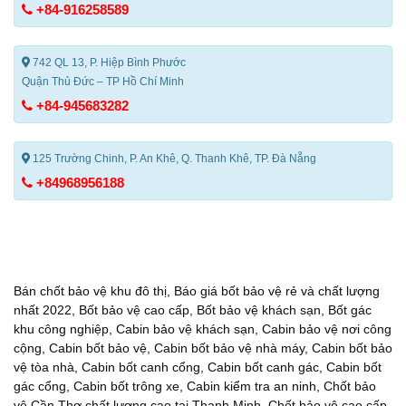
+84-916258589
742 QL 13, P. Hiệp Bình Phước
Quận Thủ Đức – TP Hồ Chí Minh
+84-945683282
125 Trường Chinh, P. An Khê, Q. Thanh Khê, TP. Đà Nẵng
+84968956188
Bán chốt bảo vệ khu đô thị
,
Báo giá bốt bảo vệ rẻ và chất lượng
nhất 2022
,
Bốt bảo vệ cao cấp
,
Bốt bảo vệ khách sạn
,
Bốt gác
khu công nghiệp
,
Cabin bảo vệ khách sạn
,
Cabin bảo vệ nơi công
cộng
,
Cabin bốt bảo vệ
,
Cabin bốt bảo vệ nhà máy
,
Cabin bốt bảo
vệ tòa nhà
,
Cabin bốt canh cổng
,
Cabin bốt canh gác
,
Cabin bốt
gác cổng
,
Cabin bốt trông xe
,
Cabin kiểm tra an ninh
,
Chốt bảo
vệ Cần Thơ chất lượng cao tại Thanh Minh
,
Chốt bảo vệ cao cấp
,