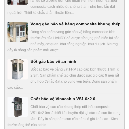
rãi, đủ kê giường đơn cho nhân viên nghỉ ngơi. Vật liệu
composite cách nhiệt tốt, chống thấm, phù hợp lắp đặt
ngoài trời. Thiết kế chắc chắn, thuận tiện…
Vọng gác bảo vệ bằng composite khung thép
Dòng sản phẩm vọng gác bảo vệ bằng composite kích
thước lớn của HANDY đã được sử dụng phổ biến tại các
nhà máy, cơ quan, khu công nghiệp, khu du lịch. Nhưng
đây là dòng sản phẩm mới được…
Bốt gác bảo vệ an ninh
Bốt gác bảo vệ bằng vật FRP cao cấp kích thước 1.9m x
2.3m. Sản phẩm chế tạo chịu được sức gió cấp 9 nên rất
phù hợp để lắp đặt cho vùng ven biển. Dòng sản phẩm
cao cấp…
Chốt bảo vệ Vinacabin VS1.6×2.0
Chốt bảo vệ cao cấp khung thép nội thất composite
VS1.6×2.0m là thiết kế chuyên đặt tại các toà cao ốc trung
tâm. Đây là sản phẩm cao cấp nên có giá khá cao. Kích
thước tổng thể của cabin…