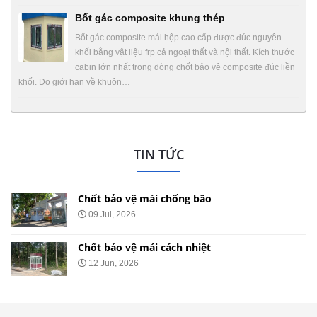
Bốt gác composite khung thép
Bốt gác composite mái hộp cao cấp được đúc nguyên
khối bằng vật liệu frp cả ngoại thất và nội thất. Kích thước
cabin lớn nhất trong dòng chốt bảo vệ composite đúc liền
khối. Do giới hạn về khuôn…
TIN TỨC
Chốt bảo vệ mái chống ồn
29 May, 2026
Chốt bảo vệ mái nhọn
20 May, 2026