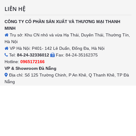
LIÊN HỆ
CÔNG TY CỔ PHẦN SẢN XUẤT VÀ THƯƠNG MẠI THANH
MINH
Trụ sở: Khu CN nhỏ và vừa Hạ Thái, Duyên Thái, Thường Tín,
Hà Nội
VP Hà Nội: P401- 142 Lê Duẩn, Đống Đa, Hà Nội
Tel:
84-24-32336012
Fax: 84-24-35162375
Hotline:
0965172166
VP & Showroom Đà Nẵng
Địa chỉ: Số 125 Trường Chinh, P An Khê, Q Thanh Khê, TP Đà
Nẵng
Tel:
0236-6529682
Fax: 0236-3523522
: Hotline:
0962186326
Văn phòng TP. Hồ Chí Minh
Địa chỉ: P1901 Số 37 Tôn Đức Thắng, P Bến Nghé, Q1, TP
m
HCM
Tel:
028 – 66832696
Fax: 028 – 22202201
Hotline:
0968956188