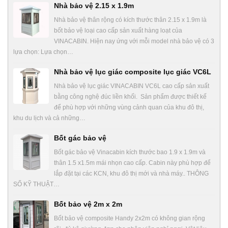
Nhà bảo vệ 2.15 x 1.9m
Nhà bảo vệ thân rộng có kích thước thân 2.15 x 1.9m là
bốt bảo vệ loại cao cấp sản xuất hàng loạt của
VINACABIN. Hiện nay ứng với mỗi model nhà bảo vệ có 3
lựa chọn: Lựa chọn…
Nhà bảo vệ lục giác composite lục giác VC6L
Nhà bảo vệ lục giác VINACABIN VC6L cao cấp sản xuất
bằng công nghệ đúc liền khối. Sản phẩm được thiết kế
để phù hợp với những vùng cảnh quan của khu đô thị,
khu du lịch và cả những…
Bốt gác bảo vệ
Bốt gác bảo vệ Vinacabin kích thước bao 1.9 x 1.9m và
thân 1.5 x1.5m mái nhọn cao cấp. Cabin này phù hợp để
lắp đặt tại các KCN, khu đô thị mới và nhà máy.. THÔNG
SỐ KỸ THUẬT…
Bốt bảo vệ 2m x 2m
Bốt bảo vệ composite Handy 2x2m có không gian rộng