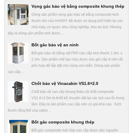
Vọng gác bảo vệ bằng composite khung thép
Dòng sản phẩm vọng gác bảo vệ bằng composite kích
thước lớn của HANDY đã được sử dụng phổ biến tại các
nhà máy, cơ quan, khu công nghiệp, khu du lịch. Nhưng
đây là dòng sản phẩm mới được…
Bốt gác bảo vệ an ninh
Bốt gác bảo vệ bằng vật FRP cao cấp kích thước 1.9m x
2.3m. Sản phẩm chế tạo chịu được sức gió cấp 9 nên rất
phù hợp để lắp đặt cho vùng ven biển. Dòng sản phẩm
cao cấp…
Chốt bảo vệ Vinacabin VS1.6×2.0
Chốt bảo vệ cao cấp khung thép nội thất composite
VS1.6×2.0m là thiết kế chuyên đặt tại các toà cao ốc trung
tâm. Đây là sản phẩm cao cấp nên có giá khá cao. Kích
thước tổng thể của cabin…
Bốt gác composite khung thép
Bốt gác composite mái hộp cao cấp được đúc nguyên