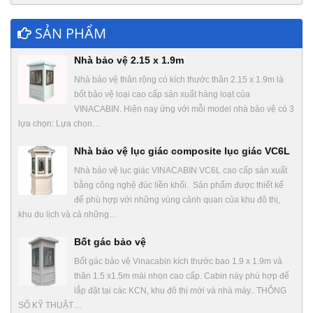
SẢN PHẨM
Nhà bảo vệ 2.15 x 1.9m
Nhà bảo vệ thân rộng có kích thước thân 2.15 x 1.9m là
bốt bảo vệ loại cao cấp sản xuất hàng loạt của
VINACABIN. Hiện nay ứng với mỗi model nhà bảo vệ có 3
lựa chọn: Lựa chọn…
Nhà bảo vệ lục giác composite lục giác VC6L
Nhà bảo vệ lục giác VINACABIN VC6L cao cấp sản xuất
bằng công nghệ đúc liền khối. Sản phẩm được thiết kế
để phù hợp với những vùng cảnh quan của khu đô thị,
khu du lịch và cả những…
Bốt gác bảo vệ
Bốt gác bảo vệ Vinacabin kích thước bao 1.9 x 1.9m và
thân 1.5 x1.5m mái nhọn cao cấp. Cabin này phù hợp để
lắp đặt tại các KCN, khu đô thị mới và nhà máy.. THÔNG
SỐ KỸ THUẬT…