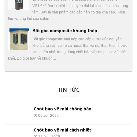
VS1.6×2.0m là thiết kế chuyên đặt tại các toà cao ốc trung
tâm. Đây là sản phẩm cao cấp nên có giá khá cao. Kích
thước tổng thể của cabin…
Bốt gác composite khung thép
Bốt gác composite mái hộp cao cấp được đúc nguyên
khối bằng vật liệu frp cả ngoại thất và nội thất. Kích thước
cabin lớn nhất trong dòng chốt bảo vệ composite đúc liền
khối. Do giới hạn về khuôn…
TIN TỨC
Chốt bảo vệ mái chống bão
09 Jul, 2026
Chốt bảo vệ mái cách nhiệt
12 Jun, 2026