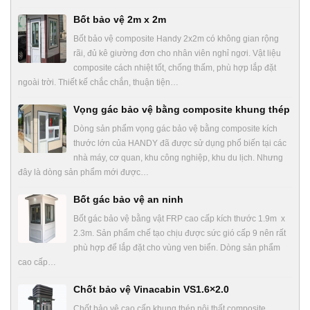
Bốt bảo vệ 2m x 2m
Bốt bảo vệ composite Handy 2x2m có không gian rộng
rãi, đủ kê giường đơn cho nhân viên nghỉ ngơi. Vật liệu
composite cách nhiệt tốt, chống thấm, phù hợp lắp đặt
ngoài trời. Thiết kế chắc chắn, thuận tiện…
Vọng gác bảo vệ bằng composite khung thép
Dòng sản phẩm vọng gác bảo vệ bằng composite kích
thước lớn của HANDY đã được sử dụng phổ biến tại các
nhà máy, cơ quan, khu công nghiệp, khu du lịch. Nhưng
đây là dòng sản phẩm mới được…
Bốt gác bảo vệ an ninh
Bốt gác bảo vệ bằng vật FRP cao cấp kích thước 1.9m x
2.3m. Sản phẩm chế tạo chịu được sức gió cấp 9 nên rất
phù hợp để lắp đặt cho vùng ven biển. Dòng sản phẩm
cao cấp…
Chốt bảo vệ Vinacabin VS1.6×2.0
Chốt bảo vệ cao cấp khung thép nội thất composite