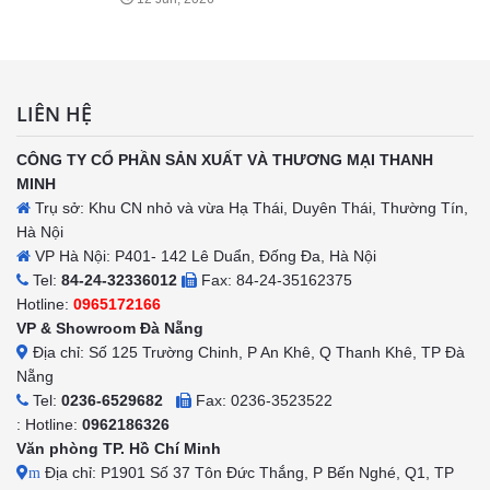
LIÊN HỆ
CÔNG TY CỔ PHẦN SẢN XUẤT VÀ THƯƠNG MẠI THANH
MINH
Trụ sở: Khu CN nhỏ và vừa Hạ Thái, Duyên Thái, Thường Tín,
Hà Nội
VP Hà Nội: P401- 142 Lê Duẩn, Đống Đa, Hà Nội
Tel:
84-24-32336012
Fax: 84-24-35162375
Hotline:
0965172166
VP & Showroom Đà Nẵng
Địa chỉ: Số 125 Trường Chinh, P An Khê, Q Thanh Khê, TP Đà
Nẵng
Tel:
0236-6529682
Fax: 0236-3523522
: Hotline:
0962186326
Văn phòng TP. Hồ Chí Minh
Địa chỉ: P1901 Số 37 Tôn Đức Thắng, P Bến Nghé, Q1, TP
m