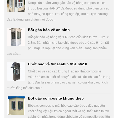
Dòng sản phẩm vọng gác bảo vệ bằng composite kích
thước lớn của HANDY đã được sử dụng phổ biến tại các
nhà máy, cơ quan, khu công nghiệp, khu du lịch. Nhưng
đây là dòng sản phẩm mới được…
Bốt gác bảo vệ an ninh
Bốt gác bảo vệ bằng vật FRP cao cấp kích thước 1.9m x
2.3m. Sản phẩm chế tạo chịu được sức gió cấp 9 nên rất
phù hợp để lắp đặt cho vùng ven biển. Dòng sản phẩm
cao cấp…
Chốt bảo vệ Vinacabin VS1.6×2.0
Chốt bảo vệ cao cấp khung thép nội thất composite
VS1.6×2.0m là thiết kế chuyên đặt tại các toà cao ốc trung
tâm. Đây là sản phẩm cao cấp nên có giá khá cao. Kích
thước tổng thể của cabin…
Bốt gác composite khung thép
Bốt gác composite mái hộp cao cấp được đúc nguyên
khối bằng vật liệu frp cả ngoại thất và nội thất. Kích thước
cabin lớn nhất trong dòng chốt bảo vệ composite đúc liền