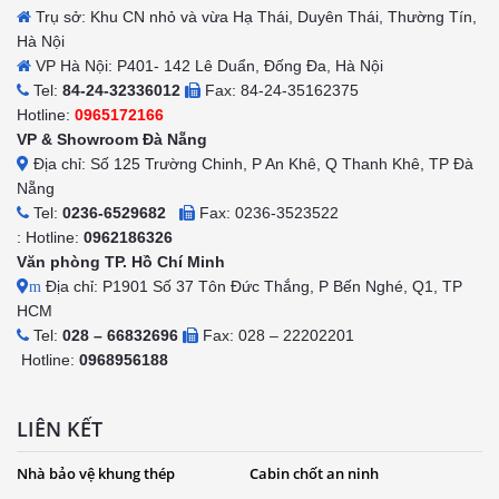
Trụ sở: Khu CN nhỏ và vừa Hạ Thái, Duyên Thái, Thường Tín,
Hà Nội
VP Hà Nội: P401- 142 Lê Duẩn, Đống Đa, Hà Nội
Tel:
84-24-32336012
Fax: 84-24-35162375
Hotline:
0965172166
VP & Showroom Đà Nẵng
Địa chỉ: Số 125 Trường Chinh, P An Khê, Q Thanh Khê, TP Đà
Nẵng
Tel:
0236-6529682
Fax: 0236-3523522
: Hotline:
0962186326
Văn phòng TP. Hồ Chí Minh
Địa chỉ: P1901 Số 37 Tôn Đức Thắng, P Bến Nghé, Q1, TP
m
HCM
Tel:
028 – 66832696
Fax: 028 – 22202201
Hotline:
0968956188
LIÊN KẾT
Nhà bảo vệ khung thép
Cabin chốt an ninh