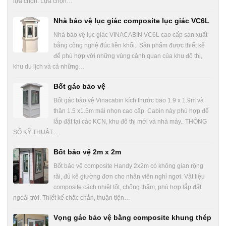
lựa chọn: Lựa chọn…
Nhà bảo vệ lục giác composite lục giác VC6L
Nhà bảo vệ lục giác VINACABIN VC6L cao cấp sản xuất
bằng công nghệ đúc liền khối. Sản phẩm được thiết kế
để phù hợp với những vùng cảnh quan của khu đô thị,
khu du lịch và cả những…
Bốt gác bảo vệ
Bốt gác bảo vệ Vinacabin kích thước bao 1.9 x 1.9m và
thân 1.5 x1.5m mái nhọn cao cấp. Cabin này phù hợp để
lắp đặt tại các KCN, khu đô thị mới và nhà máy.. THÔNG
SỐ KỸ THUẬT…
Bốt bảo vệ 2m x 2m
Bốt bảo vệ composite Handy 2x2m có không gian rộng
rãi, đủ kê giường đơn cho nhân viên nghỉ ngơi. Vật liệu
composite cách nhiệt tốt, chống thấm, phù hợp lắp đặt
ngoài trời. Thiết kế chắc chắn, thuận tiện…
Vọng gác bảo vệ bằng composite khung thép