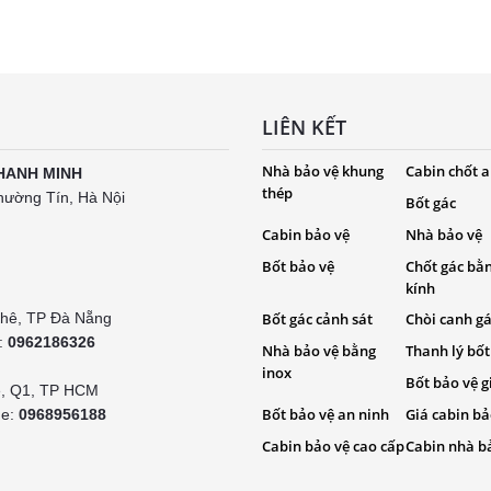
LIÊN KẾT
Nhà bảo vệ khung
Cabin chốt a
HANH MINH
thép
hường Tín, Hà Nội
Bốt gác
Cabin bảo vệ
Nhà bảo vệ
Bốt bảo vệ
Chốt gác bằ
kính
Khê, TP Đà Nẵng
Bốt gác cảnh sát
Chòi canh g
e:
0962186326
Nhà bảo vệ bằng
Thanh lý bốt
inox
Bốt bảo vệ g
é, Q1, TP HCM
Bốt bảo vệ an ninh
Giá cabin bả
ne:
0968956188
Cabin bảo vệ cao cấp
Cabin nhà b