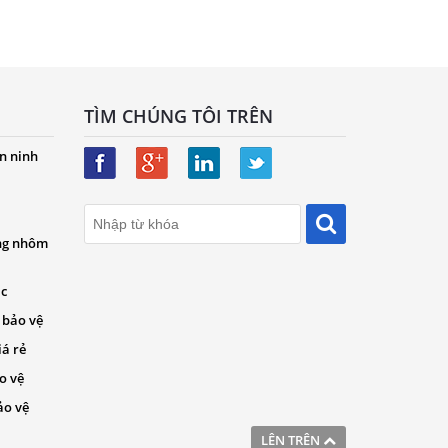
TÌM CHÚNG TÔI TRÊN
n ninh
ng nhôm
ác
 bảo vệ
iá rẻ
o vệ
ảo vệ
LÊN TRÊN