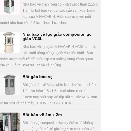
Nhà bảo vệ thân rộng có kích thước thân 2.15 x
1.9m là bốt bảo vệ loại cao cấp sản xuất hàng
loạt của VINACABIN. Hiện nay ứng với mỗi
model nhà bảo vệ có 3 lựa chọn: Lựa chọn…
Nhà bảo vệ lục giác composite lục
giác VC6L
Nhà bảo vệ lục giác VINACABIN VC6L cao cấp
sản xuất bằng công nghệ đúc liền khối. Sản
phẩm được thiết kế để phù hợp với những vùng cảnh quan
của khu đô thị, khu du lịch và cả những…
Bốt gác bảo vệ
Bốt gác bảo vệ Vinacabin kích thước bao 1.9 x
1.9m và thân 1.5 x1.5m mái nhọn cao cấp.
Cabin này phù hợp để lắp đặt tại các KCN, khu
đô thị mới và nhà máy.. THÔNG SỐ KỸ THUẬT…
Bốt bảo vệ 2m x 2m
Bốt bảo vệ composite Handy 2x2m có không
gian rộng rãi, đủ kê giường đơn cho nhân viên