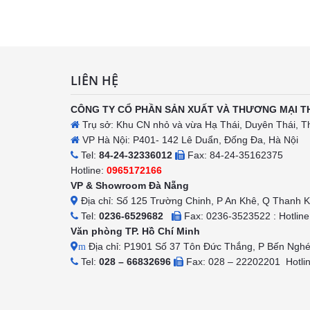
h
LIÊN HỆ
CÔNG TY CỔ PHẦN SẢN XUẤT VÀ THƯƠNG MẠI T
Trụ sở: Khu CN nhỏ và vừa Hạ Thái, Duyên Thái, T
VP Hà Nội: P401- 142 Lê Duẩn, Đống Đa, Hà Nội
Tel:
84-24-32336012
Fax: 84-24-35162375
Hotline:
0965172166
VP & Showroom Đà Nẵng
Địa chỉ: Số 125 Trường Chinh, P An Khê, Q Thanh 
Tel:
0236-6529682
Fax: 0236-3523522 : Hotlin
Văn phòng TP. Hồ Chí Minh
Địa chỉ: P1901 Số 37 Tôn Đức Thắng, P Bến Ngh
m
Tel:
028 – 66832696
Fax: 028 – 22202201 Hotli