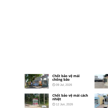
ệ dành cho
Chốt bảo vệ mái
và khu đô
chống bão
09 Jul, 2026
026
Chốt bảo vệ mái cách
vệ bằng tôn
nhiệt
Công Báo
12 Jun, 2026
t Tại 34