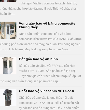
nghỉ ngơi. Vật liệu composite cách nhiệt tốt,
chống thấm, phù hợp lắp đặt ngoài trời. Thiết kế chắc chắn,
thuận tiện…
Vọng gác bảo vệ bằng composite
khung thép
Dòng sản phẩm vọng gác bảo vệ bằng
composite kích thước lớn của HANDY đã được
sử dụng phổ biến tại các nhà máy, cơ quan, khu công nghiệp,
khu du lịch. Nhưng đây là dòng sản phẩm mới được…
Bốt gác bảo vệ an ninh
Bốt gác bảo vệ bằng vật FRP cao cấp kích
thước 1.9m x 2.3m. Sản phẩm chế tạo chịu
được sức gió cấp 9 nên rất phù hợp để lắp đặt
cho vùng ven biển. Dòng sản phẩm cao cấp…
Chốt bảo vệ Vinacabin VS1.6×2.0
Chốt bảo vệ cao cấp khung thép nội thất
composite VS1.6×2.0m là thiết kế chuyên đặt
tại các toà cao ốc trung tâm. Đây là sản phẩm