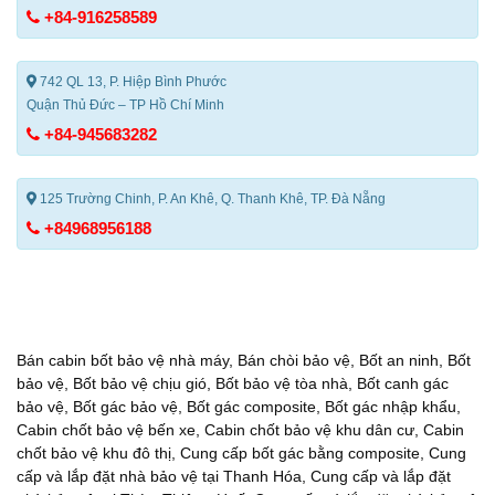
+84-916258589
742 QL 13, P. Hiệp Bình Phước
Quận Thủ Đức – TP Hồ Chí Minh
+84-945683282
125 Trường Chinh, P. An Khê, Q. Thanh Khê, TP. Đà Nẵng
+84968956188
Bán cabin bốt bảo vệ nhà máy
,
Bán chòi bảo vệ
,
Bốt an ninh
,
Bốt
bảo vệ
,
Bốt bảo vệ chịu gió
,
Bốt bảo vệ tòa nhà
,
Bốt canh gác
bảo vệ
,
Bốt gác bảo vệ
,
Bốt gác composite
,
Bốt gác nhập khẩu
,
Cabin chốt bảo vệ bến xe
,
Cabin chốt bảo vệ khu dân cư
,
Cabin
chốt bảo vệ khu đô thị
,
Cung cấp bốt gác bằng composite
,
Cung
cấp và lắp đặt nhà bảo vệ tại Thanh Hóa
,
Cung cấp và lắp đặt