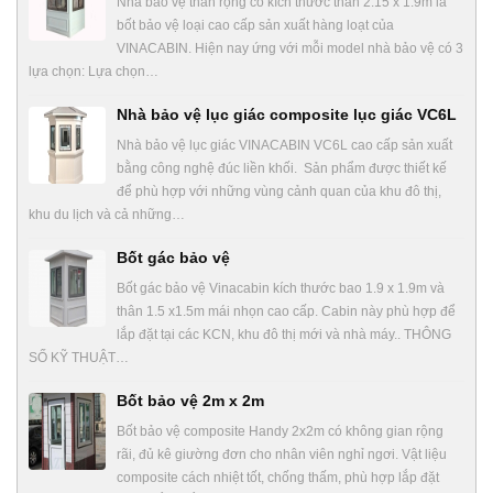
Nhà bảo vệ thân rộng có kích thước thân 2.15 x 1.9m là
bốt bảo vệ loại cao cấp sản xuất hàng loạt của
VINACABIN. Hiện nay ứng với mỗi model nhà bảo vệ có 3
lựa chọn: Lựa chọn…
Nhà bảo vệ lục giác composite lục giác VC6L
Nhà bảo vệ lục giác VINACABIN VC6L cao cấp sản xuất
bằng công nghệ đúc liền khối. Sản phẩm được thiết kế
để phù hợp với những vùng cảnh quan của khu đô thị,
khu du lịch và cả những…
Bốt gác bảo vệ
Bốt gác bảo vệ Vinacabin kích thước bao 1.9 x 1.9m và
thân 1.5 x1.5m mái nhọn cao cấp. Cabin này phù hợp để
lắp đặt tại các KCN, khu đô thị mới và nhà máy.. THÔNG
SỐ KỸ THUẬT…
Bốt bảo vệ 2m x 2m
Bốt bảo vệ composite Handy 2x2m có không gian rộng
rãi, đủ kê giường đơn cho nhân viên nghỉ ngơi. Vật liệu
composite cách nhiệt tốt, chống thấm, phù hợp lắp đặt