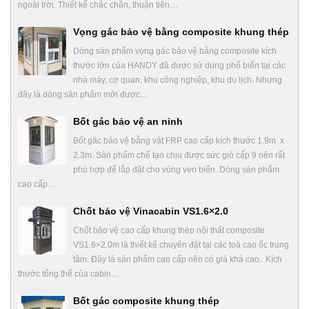
ngoài trời. Thiết kế chắc chắn, thuận tiện…
Vọng gác bảo vệ bằng composite khung thép
Dòng sản phẩm vọng gác bảo vệ bằng composite kích
thước lớn của HANDY đã được sử dụng phổ biến tại các
nhà máy, cơ quan, khu công nghiệp, khu du lịch. Nhưng
đây là dòng sản phẩm mới được…
Bốt gác bảo vệ an ninh
Bốt gác bảo vệ bằng vật FRP cao cấp kích thước 1.9m x
2.3m. Sản phẩm chế tạo chịu được sức gió cấp 9 nên rất
phù hợp để lắp đặt cho vùng ven biển. Dòng sản phẩm
cao cấp…
Chốt bảo vệ Vinacabin VS1.6×2.0
Chốt bảo vệ cao cấp khung thép nội thất composite
VS1.6×2.0m là thiết kế chuyên đặt tại các toà cao ốc trung
tâm. Đây là sản phẩm cao cấp nên có giá khá cao. Kích
thước tổng thể của cabin…
Bốt gác composite khung thép