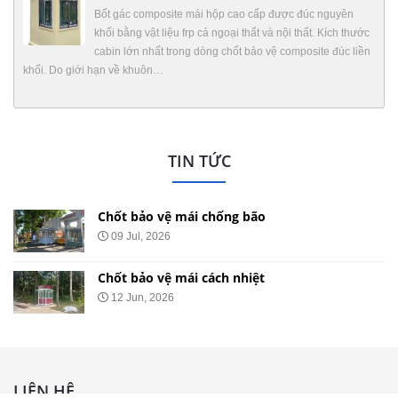
Bốt gác composite mái hộp cao cấp được đúc nguyên
khối bằng vật liệu frp cả ngoại thất và nội thất. Kích thước
cabin lớn nhất trong dòng chốt bảo vệ composite đúc liền
khối. Do giới hạn về khuôn…
TIN TỨC
Chốt bảo vệ mái chống ồn
29 May, 2026
Chốt bảo vệ mái nhọn
20 May, 2026
LIÊN HỆ