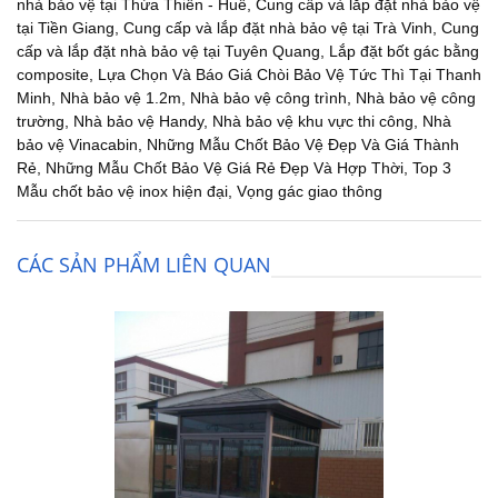
nhà bảo vệ tại Thừa Thiên - Huế
,
Cung cấp và lắp đặt nhà bảo vệ
tại Tiền Giang
,
Cung cấp và lắp đặt nhà bảo vệ tại Trà Vinh
,
Cung
cấp và lắp đặt nhà bảo vệ tại Tuyên Quang
,
Lắp đặt bốt gác bằng
composite
,
Lựa Chọn Và Báo Giá Chòi Bảo Vệ Tức Thì Tại Thanh
Minh
,
Nhà bảo vệ 1.2m
,
Nhà bảo vệ công trình
,
Nhà bảo vệ công
trường
,
Nhà bảo vệ Handy
,
Nhà bảo vệ khu vực thi công
,
Nhà
bảo vệ Vinacabin
,
Những Mẫu Chốt Bảo Vệ Đẹp Và Giá Thành
Rẻ
,
Những Mẫu Chốt Bảo Vệ Giá Rẻ Đẹp Và Hợp Thời
,
Top 3
Mẫu chốt bảo vệ inox hiện đại
,
Vọng gác giao thông
CÁC SẢN PHẨM LIÊN QUAN