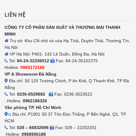
LIÊN HỆ
CÔNG TY CỔ PHẦN SẢN XUẤT VÀ THƯƠNG MẠI THANH
MINH
Trụ sở: Khu CN nhỏ và vừa Hạ Thái, Duyên Thái, Thường Tín,
Hà Nội
VP Hà Nội: P401- 142 Lê Duẩn, Đống Đa, Hà Nội
Tel:
84-24-32336012
Fax: 84-24-35162375
Hotline:
0965172166
VP & Showroom Đà Nẵng
Địa chỉ: Số 125 Trường Chinh, P An Khê, Q Thanh Khê, TP Đà
Nẵng
Tel:
0236-6529682
Fax: 0236-3523522
: Hotline:
0962186326
Văn phòng TP. Hồ Chí Minh
Địa chỉ: P1901 Số 37 Tôn Đức Thắng, P Bến Nghé, Q1, TP
m
HCM
Tel:
028 – 66832696
Fax: 028 – 22202201
Hotline:
0968956188