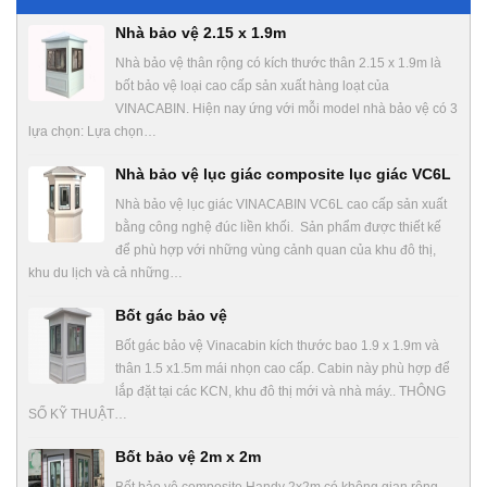
Nhà bảo vệ 2.15 x 1.9m
Nhà bảo vệ thân rộng có kích thước thân 2.15 x 1.9m là
bốt bảo vệ loại cao cấp sản xuất hàng loạt của
VINACABIN. Hiện nay ứng với mỗi model nhà bảo vệ có 3
lựa chọn: Lựa chọn…
Nhà bảo vệ lục giác composite lục giác VC6L
Nhà bảo vệ lục giác VINACABIN VC6L cao cấp sản xuất
bằng công nghệ đúc liền khối. Sản phẩm được thiết kế
để phù hợp với những vùng cảnh quan của khu đô thị,
khu du lịch và cả những…
Bốt gác bảo vệ
Bốt gác bảo vệ Vinacabin kích thước bao 1.9 x 1.9m và
thân 1.5 x1.5m mái nhọn cao cấp. Cabin này phù hợp để
lắp đặt tại các KCN, khu đô thị mới và nhà máy.. THÔNG
SỐ KỸ THUẬT…
Bốt bảo vệ 2m x 2m
Bốt bảo vệ composite Handy 2x2m có không gian rộng