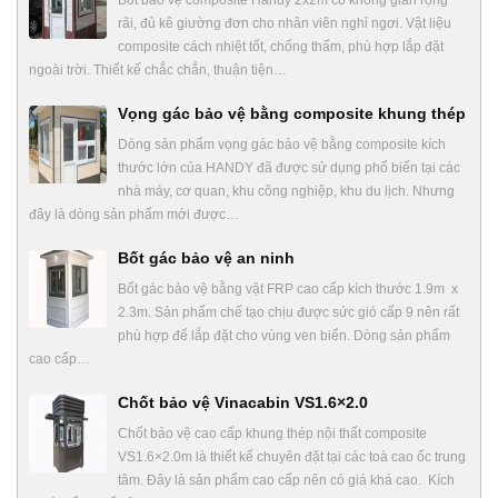
rãi, đủ kê giường đơn cho nhân viên nghỉ ngơi. Vật liệu
composite cách nhiệt tốt, chống thấm, phù hợp lắp đặt
ngoài trời. Thiết kế chắc chắn, thuận tiện…
Vọng gác bảo vệ bằng composite khung thép
Dòng sản phẩm vọng gác bảo vệ bằng composite kích
thước lớn của HANDY đã được sử dụng phổ biến tại các
nhà máy, cơ quan, khu công nghiệp, khu du lịch. Nhưng
đây là dòng sản phẩm mới được…
Bốt gác bảo vệ an ninh
Bốt gác bảo vệ bằng vật FRP cao cấp kích thước 1.9m x
2.3m. Sản phẩm chế tạo chịu được sức gió cấp 9 nên rất
phù hợp để lắp đặt cho vùng ven biển. Dòng sản phẩm
cao cấp…
Chốt bảo vệ Vinacabin VS1.6×2.0
Chốt bảo vệ cao cấp khung thép nội thất composite
VS1.6×2.0m là thiết kế chuyên đặt tại các toà cao ốc trung
tâm. Đây là sản phẩm cao cấp nên có giá khá cao. Kích