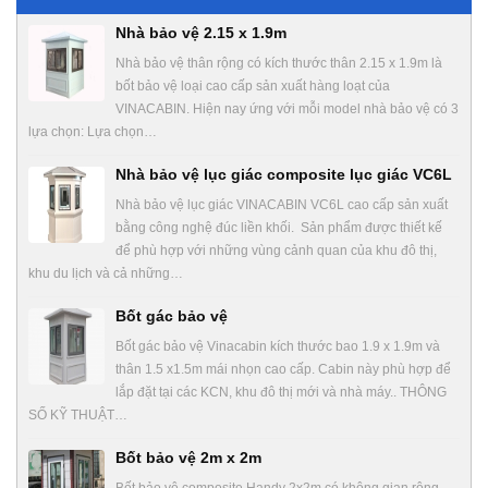
Nhà bảo vệ 2.15 x 1.9m
Nhà bảo vệ thân rộng có kích thước thân 2.15 x 1.9m là
bốt bảo vệ loại cao cấp sản xuất hàng loạt của
VINACABIN. Hiện nay ứng với mỗi model nhà bảo vệ có 3
lựa chọn: Lựa chọn…
Nhà bảo vệ lục giác composite lục giác VC6L
Nhà bảo vệ lục giác VINACABIN VC6L cao cấp sản xuất
bằng công nghệ đúc liền khối. Sản phẩm được thiết kế
để phù hợp với những vùng cảnh quan của khu đô thị,
khu du lịch và cả những…
Bốt gác bảo vệ
Bốt gác bảo vệ Vinacabin kích thước bao 1.9 x 1.9m và
thân 1.5 x1.5m mái nhọn cao cấp. Cabin này phù hợp để
lắp đặt tại các KCN, khu đô thị mới và nhà máy.. THÔNG
SỐ KỸ THUẬT…
Bốt bảo vệ 2m x 2m
Bốt bảo vệ composite Handy 2x2m có không gian rộng