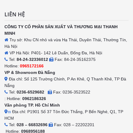
LIÊN HỆ
CÔNG TY CỔ PHẦN SẢN XUẤT VÀ THƯƠNG MẠI THANH
MINH
Trụ sở: Khu CN nhỏ và vừa Hạ Thái, Duyên Thái, Thường Tín,
Hà Nội
VP Hà Nội: P401- 142 Lê Duẩn, Đống Đa, Hà Nội
Tel:
84-24-32336012
Fax: 84-24-35162375
Hotline:
0965172166
VP & Showroom Đà Nẵng
Địa chỉ: Số 125 Trường Chinh, P An Khê, Q Thanh Khê, TP Đà
Nẵng
Tel:
0236-6529682
Fax: 0236-3523522
: Hotline:
0962186326
Văn phòng TP. Hồ Chí Minh
Địa chỉ: P1901 Số 37 Tôn Đức Thắng, P Bến Nghé, Q1, TP
m
HCM
Tel:
028 – 66832696
Fax: 028 – 22202201
Hotline:
0968956188