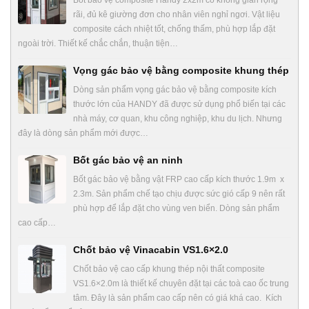
rãi, đủ kê giường đơn cho nhân viên nghỉ ngơi. Vật liệu
composite cách nhiệt tốt, chống thấm, phù hợp lắp đặt
ngoài trời. Thiết kế chắc chắn, thuận tiện…
Vọng gác bảo vệ bằng composite khung thép
Dòng sản phẩm vọng gác bảo vệ bằng composite kích
thước lớn của HANDY đã được sử dụng phổ biến tại các
nhà máy, cơ quan, khu công nghiệp, khu du lịch. Nhưng
đây là dòng sản phẩm mới được…
Bốt gác bảo vệ an ninh
Bốt gác bảo vệ bằng vật FRP cao cấp kích thước 1.9m x
2.3m. Sản phẩm chế tạo chịu được sức gió cấp 9 nên rất
phù hợp để lắp đặt cho vùng ven biển. Dòng sản phẩm
cao cấp…
Chốt bảo vệ Vinacabin VS1.6×2.0
Chốt bảo vệ cao cấp khung thép nội thất composite
VS1.6×2.0m là thiết kế chuyên đặt tại các toà cao ốc trung
tâm. Đây là sản phẩm cao cấp nên có giá khá cao. Kích