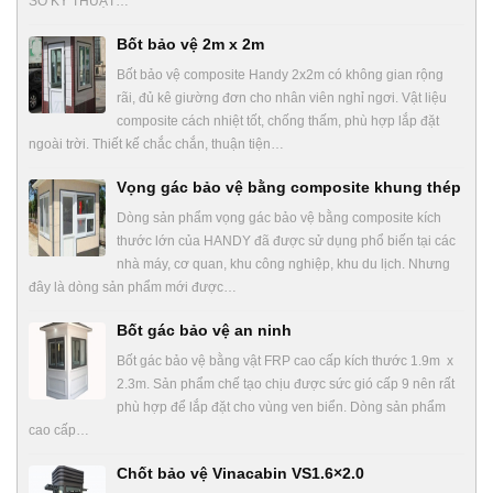
SỐ KỸ THUẬT…
Bốt bảo vệ 2m x 2m
Bốt bảo vệ composite Handy 2x2m có không gian rộng
rãi, đủ kê giường đơn cho nhân viên nghỉ ngơi. Vật liệu
composite cách nhiệt tốt, chống thấm, phù hợp lắp đặt
ngoài trời. Thiết kế chắc chắn, thuận tiện…
Vọng gác bảo vệ bằng composite khung thép
Dòng sản phẩm vọng gác bảo vệ bằng composite kích
thước lớn của HANDY đã được sử dụng phổ biến tại các
nhà máy, cơ quan, khu công nghiệp, khu du lịch. Nhưng
đây là dòng sản phẩm mới được…
Bốt gác bảo vệ an ninh
Bốt gác bảo vệ bằng vật FRP cao cấp kích thước 1.9m x
2.3m. Sản phẩm chế tạo chịu được sức gió cấp 9 nên rất
phù hợp để lắp đặt cho vùng ven biển. Dòng sản phẩm
cao cấp…
Chốt bảo vệ Vinacabin VS1.6×2.0