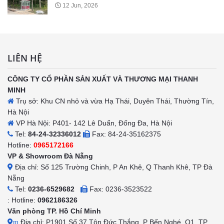
12 Jun, 2026
LIÊN HỆ
CÔNG TY CỔ PHẦN SẢN XUẤT VÀ THƯƠNG MẠI THANH
MINH
Trụ sở: Khu CN nhỏ và vừa Hạ Thái, Duyên Thái, Thường Tín,
Hà Nội
VP Hà Nội: P401- 142 Lê Duẩn, Đống Đa, Hà Nội
Tel:
84-24-32336012
Fax: 84-24-35162375
Hotline:
0965172166
VP & Showroom Đà Nẵng
Địa chỉ: Số 125 Trường Chinh, P An Khê, Q Thanh Khê, TP Đà
Nẵng
Tel:
0236-6529682
Fax: 0236-3523522
: Hotline:
0962186326
Văn phòng TP. Hồ Chí Minh
Địa chỉ: P1901 Số 37 Tôn Đức Thắng, P Bến Nghé, Q1, TP
m