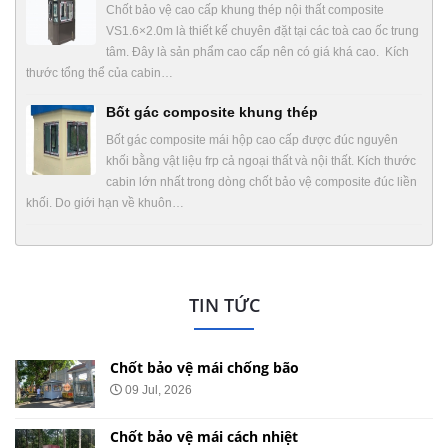
Chốt bảo vệ cao cấp khung thép nội thất composite
VS1.6×2.0m là thiết kế chuyên đặt tại các toà cao ốc trung
tâm. Đây là sản phẩm cao cấp nên có giá khá cao. Kích
thước tổng thể của cabin…
Bốt gác composite khung thép
Bốt gác composite mái hộp cao cấp được đúc nguyên
khối bằng vật liệu frp cả ngoại thất và nội thất. Kích thước
cabin lớn nhất trong dòng chốt bảo vệ composite đúc liền
khối. Do giới hạn về khuôn…
TIN TỨC
Chốt bảo vệ mái chống bão
09 Jul, 2026
Chốt bảo vệ mái cách nhiệt