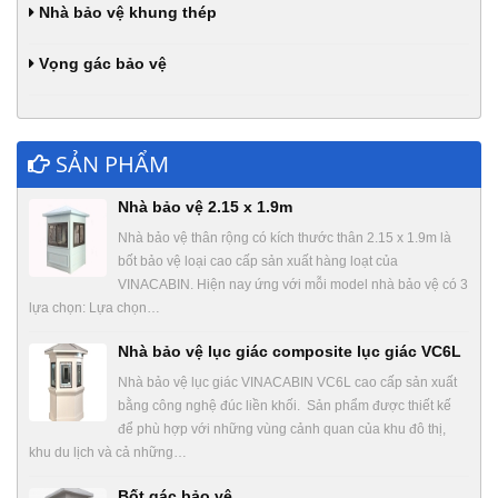
Nhà bảo vệ khung thép
Vọng gác bảo vệ
SẢN PHẨM
Nhà bảo vệ 2.15 x 1.9m
Nhà bảo vệ thân rộng có kích thước thân 2.15 x 1.9m là
bốt bảo vệ loại cao cấp sản xuất hàng loạt của
VINACABIN. Hiện nay ứng với mỗi model nhà bảo vệ có 3
lựa chọn: Lựa chọn…
Nhà bảo vệ lục giác composite lục giác VC6L
Nhà bảo vệ lục giác VINACABIN VC6L cao cấp sản xuất
bằng công nghệ đúc liền khối. Sản phẩm được thiết kế
để phù hợp với những vùng cảnh quan của khu đô thị,
khu du lịch và cả những…
Bốt gác bảo vệ