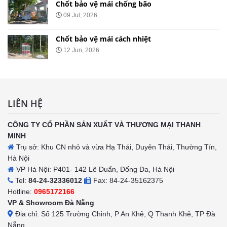
Chốt bảo vệ mái chống ồn
29 May, 2026
Chốt bảo vệ mái nhọn
20 May, 2026
LIÊN HỆ
CÔNG TY CỔ PHẦN SẢN XUẤT VÀ THƯƠNG MẠI THANH
MINH
Trụ sở: Khu CN nhỏ và vừa Hạ Thái, Duyên Thái, Thường Tín,
Hà Nội
VP Hà Nội: P401- 142 Lê Duẩn, Đống Đa, Hà Nội
Tel:
84-24-32336012
Fax: 84-24-35162375
Hotline:
0965172166
VP & Showroom Đà Nẵng
Địa chỉ: Số 125 Trường Chinh, P An Khê, Q Thanh Khê, TP Đà
Nẵng