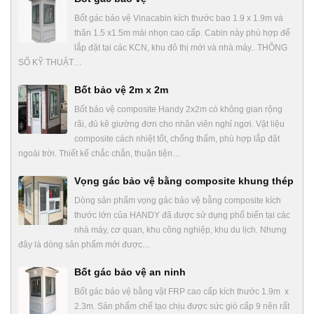
Bốt gác bảo vệ Vinacabin kích thước bao 1.9 x 1.9m và
thân 1.5 x1.5m mái nhọn cao cấp. Cabin này phù hợp để
lắp đặt tại các KCN, khu đô thị mới và nhà máy.. THÔNG
SỐ KỸ THUẬT…
Bốt bảo vệ 2m x 2m
Bốt bảo vệ composite Handy 2x2m có không gian rộng
rãi, đủ kê giường đơn cho nhân viên nghỉ ngơi. Vật liệu
composite cách nhiệt tốt, chống thấm, phù hợp lắp đặt
ngoài trời. Thiết kế chắc chắn, thuận tiện…
Vọng gác bảo vệ bằng composite khung thép
Dòng sản phẩm vọng gác bảo vệ bằng composite kích
thước lớn của HANDY đã được sử dụng phổ biến tại các
nhà máy, cơ quan, khu công nghiệp, khu du lịch. Nhưng
đây là dòng sản phẩm mới được…
Bốt gác bảo vệ an ninh
Bốt gác bảo vệ bằng vật FRP cao cấp kích thước 1.9m x
2.3m. Sản phẩm chế tạo chịu được sức gió cấp 9 nên rất