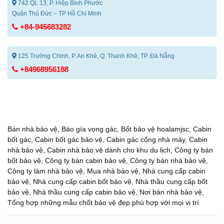
742 QL 13, P. Hiệp Bình Phước
Quận Thủ Đức – TP Hồ Chí Minh
+84-945683282
125 Trường Chinh, P. An Khê, Q. Thanh Khê, TP. Đà Nẵng
+84968956188
Bán nhà bảo vệ
,
Báo gía vọng gác
,
Bốt bảo vệ hoalamjsc
,
Cabin
bốt gác
,
Cabin bốt gác bảo vệ
,
Cabin gác cổng nhà máy
,
Cabin
nhà bảo vệ
,
Cabin nhà bảo vệ dành cho khu du lịch
,
Công ty bán
bốt bảo vệ
,
Công ty bán cabin bảo vệ
,
Công ty bán nhà bảo vệ
,
Công ty làm nhà bảo vệ
,
Mua nhà bảo vệ
,
Nhà cung cấp cabin
bảo vệ
,
Nhà cung cấp cabin bốt bảo vệ
,
Nhà thầu cung cấp bốt
bảo vệ
,
Nhà thầu cung cấp cabin bảo vệ
,
Nơi bán nhà bảo vệ
,
Tổng hợp những mẫu chốt bảo vệ đẹp phù hợp với mọi vị trí