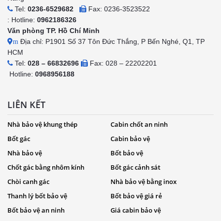
Tel:
0236-6529682
Fax: 0236-3523522
: Hotline:
0962186326
Văn phòng TP. Hồ Chí Minh
Địa chỉ: P1901 Số 37 Tôn Đức Thắng, P Bến Nghé, Q1, TP
m
HCM
Tel:
028 – 66832696
Fax: 028 – 22202201
Hotline:
0968956188
LIÊN KẾT
Nhà bảo vệ khung thép
Cabin chốt an ninh
Bốt gác
Cabin bảo vệ
Nhà bảo vệ
Bốt bảo vệ
Chốt gác bằng nhôm kính
Bốt gác cảnh sát
Chòi canh gác
Nhà bảo vệ bằng inox
Thanh lý bốt bảo vệ
Bốt bảo vệ giá rẻ
Bốt bảo vệ an ninh
Giá cabin bảo vệ