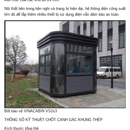
Nội thất bên trong tiện nghi và trang bị hiện đại, hệ thông điện công suất
lớn đủ để lắp thêm nhiều thiết bị sử dụng điện vẫn đảm bảo an toàn.
Bốt bảo vệ
VINACABIN VS2x3
THÔNG SỐ KỸ THUẬT
CHỐT CANH GÁC
KHUNG THÉP
Kích thước tổng thê