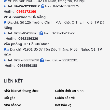
VP Hà Nội: P401- 142 Lê Duẩn, Đống Đa, Hà Nội
Tel:
84-24-32336012
Fax: 84-24-35162375
Hotline:
0965172166
VP & Showroom Đà Nẵng
Địa chỉ: Số 125 Trường Chinh, P An Khê, Q Thanh Khê, TP Đà
Nẵng
Tel:
0236-6529682
Fax: 0236-3523522
: Hotline:
0962186326
Văn phòng TP. Hồ Chí Minh
Địa chỉ: P1901 Số 37 Tôn Đức Thắng, P Bến Nghé, Q1, TP
m
HCM
Tel:
028 – 66832696
Fax: 028 – 22202201
Hotline:
0968956188
LIÊN KẾT
Nhà bảo vệ khung thép
Cabin chốt an ninh
Bốt gác
Cabin bảo vệ
Nhà bảo vệ
Bốt bảo vệ