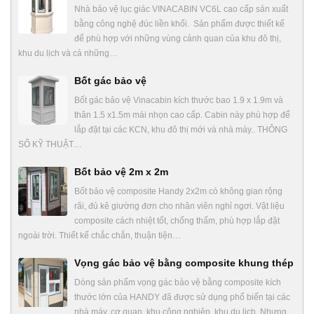
Nhà bảo vệ lục giác VINACABIN VC6L cao cấp sản xuất
bằng công nghệ đúc liền khối. Sản phẩm được thiết kế
để phù hợp với những vùng cảnh quan của khu đô thị,
khu du lịch và cả những…
Bốt gác bảo vệ
Bốt gác bảo vệ Vinacabin kích thước bao 1.9 x 1.9m và
thân 1.5 x1.5m mái nhọn cao cấp. Cabin này phù hợp để
lắp đặt tại các KCN, khu đô thị mới và nhà máy.. THÔNG
SỐ KỸ THUẬT…
Bốt bảo vệ 2m x 2m
Bốt bảo vệ composite Handy 2x2m có không gian rộng
rãi, đủ kê giường đơn cho nhân viên nghỉ ngơi. Vật liệu
composite cách nhiệt tốt, chống thấm, phù hợp lắp đặt
ngoài trời. Thiết kế chắc chắn, thuận tiện…
Vọng gác bảo vệ bằng composite khung thép
Dòng sản phẩm vọng gác bảo vệ bằng composite kích
thước lớn của HANDY đã được sử dụng phổ biến tại các
nhà máy, cơ quan, khu công nghiệp, khu du lịch. Nhưng