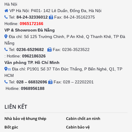
Hà Nội
VP Hà Nội: P401- 142 Lê Duẩn, Đống Đa, Hà Nội
Tel:
84-24-32336012
Fax: 84-24-35162375
Hotline:
0965172166
VP & Showroom Đà Nẵng
Địa chỉ: Số 125 Trường Chinh, P An Khê, Q Thanh Khê, TP Đà
Nẵng
Tel:
0236-6529682
Fax: 0236-3523522
: Hotline:
0962186326
Văn phòng TP. Hồ Chí Minh
Địa chỉ: P1901 Số 37 Tôn Đức Thắng, P Bến Nghé, Q1, TP
m
HCM
Tel:
028 – 66832696
Fax: 028 – 22202201
Hotline:
0968956188
LIÊN KẾT
Nhà bảo vệ khung thép
Cabin chốt an ninh
Bốt gác
Cabin bảo vệ