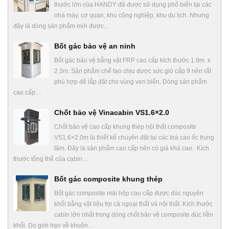
thước lớn của HANDY đã được sử dụng phổ biến tại các
nhà máy, cơ quan, khu công nghiệp, khu du lịch. Nhưng
đây là dòng sản phẩm mới được…
Bốt gác bảo vệ an ninh
Bốt gác bảo vệ bằng vật FRP cao cấp kích thước 1.9m x
2.3m. Sản phẩm chế tạo chịu được sức gió cấp 9 nên rất
phù hợp để lắp đặt cho vùng ven biển. Dòng sản phẩm
cao cấp…
Chốt bảo vệ Vinacabin VS1.6×2.0
Chốt bảo vệ cao cấp khung thép nội thất composite
VS1.6×2.0m là thiết kế chuyên đặt tại các toà cao ốc trung
tâm. Đây là sản phẩm cao cấp nên có giá khá cao. Kích
thước tổng thể của cabin…
Bốt gác composite khung thép
Bốt gác composite mái hộp cao cấp được đúc nguyên
khối bằng vật liệu frp cả ngoại thất và nội thất. Kích thước
cabin lớn nhất trong dòng chốt bảo vệ composite đúc liền
khối. Do giới hạn về khuôn…