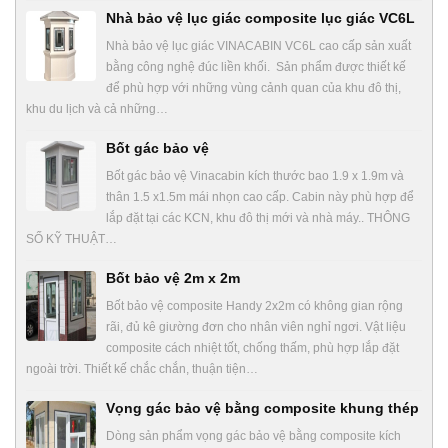
Nhà bảo vệ lục giác composite lục giác VC6L
Nhà bảo vệ lục giác VINACABIN VC6L cao cấp sản xuất
bằng công nghệ đúc liền khối. Sản phẩm được thiết kế
để phù hợp với những vùng cảnh quan của khu đô thị,
khu du lịch và cả những…
Bốt gác bảo vệ
Bốt gác bảo vệ Vinacabin kích thước bao 1.9 x 1.9m và
thân 1.5 x1.5m mái nhọn cao cấp. Cabin này phù hợp để
lắp đặt tại các KCN, khu đô thị mới và nhà máy.. THÔNG
SỐ KỸ THUẬT…
Bốt bảo vệ 2m x 2m
Bốt bảo vệ composite Handy 2x2m có không gian rộng
rãi, đủ kê giường đơn cho nhân viên nghỉ ngơi. Vật liệu
composite cách nhiệt tốt, chống thấm, phù hợp lắp đặt
ngoài trời. Thiết kế chắc chắn, thuận tiện…
Vọng gác bảo vệ bằng composite khung thép
Dòng sản phẩm vọng gác bảo vệ bằng composite kích