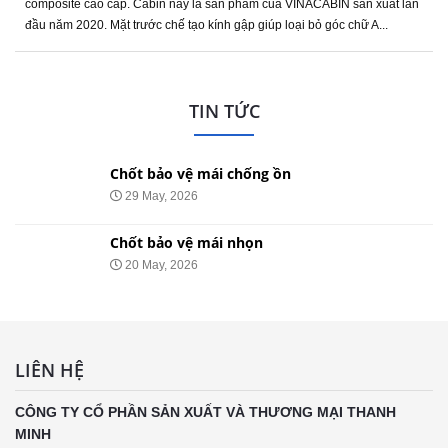
composite cao cấp. Cabin này là sản phẩm của VINACABIN sản xuất lần
đầu năm 2020. Mặt trước chế tạo kính gập giúp loại bỏ góc chữ A...
TIN TỨC
Chốt bảo vệ mái chống ồn
29 May, 2026
Chốt bảo vệ mái nhọn
20 May, 2026
LIÊN HỆ
CÔNG TY CỔ PHẦN SẢN XUẤT VÀ THƯƠNG MẠI THANH
MINH