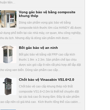
thuận tiện…
Vọng gác bảo vệ bằng composite
khung thép
Dòng sản phẩm vọng gác bảo vệ bằng
composite kích thước lớn của HANDY đã được
sử dụng phổ biến tại các nhà máy, cơ quan, khu công nghiệp,
khu du lịch. Nhưng đây là dòng sản phẩm mới được…
Bốt gác bảo vệ an ninh
Bốt gác bảo vệ bằng vật FRP cao cấp kích
thước 1.9m x 2.3m. Sản phẩm chế tạo chịu
được sức gió cấp 9 nên rất phù hợp để lắp đặt
cho vùng ven biển. Dòng sản phẩm cao cấp…
Chốt bảo vệ Vinacabin VS1.6×2.0
Chốt bảo vệ cao cấp khung thép nội thất
composite VS1.6×2.0m là thiết kế chuyên đặt
tại các toà cao ốc trung tâm. Đây là sản phẩm
cao cấp nên có giá khá cao. Kích thước tổng thể của cabin…