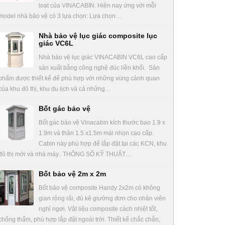
loạt của VINACABIN. Hiện nay ứng với mỗi
model nhà bảo vệ có 3 lựa chọn: Lựa chọn…
Nhà bảo vệ lục giác composite lục
giác VC6L
Nhà bảo vệ lục giác VINACABIN VC6L cao cấp
sản xuất bằng công nghệ đúc liền khối. Sản
phẩm được thiết kế để phù hợp với những vùng cảnh quan
của khu đô thị, khu du lịch và cả những…
Bốt gác bảo vệ
Bốt gác bảo vệ Vinacabin kích thước bao 1.9 x
1.9m và thân 1.5 x1.5m mái nhọn cao cấp.
Cabin này phù hợp để lắp đặt tại các KCN, khu
đô thị mới và nhà máy.. THÔNG SỐ KỸ THUẬT…
Bốt bảo vệ 2m x 2m
Bốt bảo vệ composite Handy 2x2m có không
gian rộng rãi, đủ kê giường đơn cho nhân viên
nghỉ ngơi. Vật liệu composite cách nhiệt tốt,
chống thấm, phù hợp lắp đặt ngoài trời. Thiết kế chắc chắn,