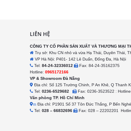
h
LIÊN HỆ
CÔNG TY CỔ PHẦN SẢN XUẤT VÀ THƯƠNG MẠI T
Trụ sở: Khu CN nhỏ và vừa Hạ Thái, Duyên Thái, T
VP Hà Nội: P401- 142 Lê Duẩn, Đống Đa, Hà Nội
Tel:
84-24-32336012
Fax: 84-24-35162375
Hotline:
0965172166
VP & Showroom Đà Nẵng
Địa chỉ: Số 125 Trường Chinh, P An Khê, Q Thanh 
Tel:
0236-6529682
Fax: 0236-3523522 : Hotlin
Văn phòng TP. Hồ Chí Minh
Địa chỉ: P1901 Số 37 Tôn Đức Thắng, P Bến Ngh
m
Tel:
028 – 66832696
Fax: 028 – 22202201 Hotli