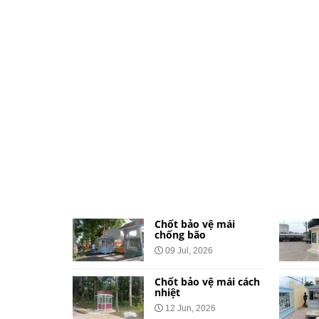
ệ dành cho
Chốt bảo vệ mái
và khu đô
chống bão
09 Jul, 2026
026
Chốt bảo vệ mái cách
vệ bằng tôn
nhiệt
Công Báo
12 Jun, 2026
t Tại 34