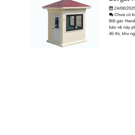
24/08/202
Chưa có b
Bốt gác Handy
bảo vệ này ph
đô thị, khu n