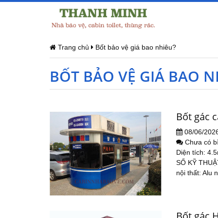
Trang chủ
Bốt bảo vệ giá bao nhiêu?
BỐT BẢO VỆ GIÁ BAO N
Bốt gác 
08/06/202
Chưa có b
Diện tích: 4.
SỐ KỸ THUẬT:
nội thất: Alu 
Bốt gác H