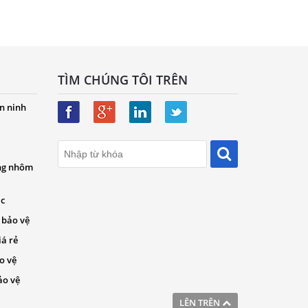
TÌM CHÚNG TÔI TRÊN
n ninh
ng nhôm
ác
 bảo vệ
iá rẻ
o vệ
ảo vệ
LÊN TRÊN