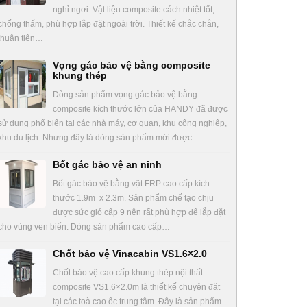
nghỉ ngơi. Vật liệu composite cách nhiệt tốt,
chống thấm, phù hợp lắp đặt ngoài trời. Thiết kế chắc chắn,
thuận tiện…
Vọng gác bảo vệ bằng composite
khung thép
Dòng sản phẩm vọng gác bảo vệ bằng
composite kích thước lớn của HANDY đã được
sử dụng phổ biến tại các nhà máy, cơ quan, khu công nghiệp,
khu du lịch. Nhưng đây là dòng sản phẩm mới được…
Bốt gác bảo vệ an ninh
Bốt gác bảo vệ bằng vật FRP cao cấp kích
thước 1.9m x 2.3m. Sản phẩm chế tạo chịu
được sức gió cấp 9 nên rất phù hợp để lắp đặt
cho vùng ven biển. Dòng sản phẩm cao cấp…
Chốt bảo vệ Vinacabin VS1.6×2.0
Chốt bảo vệ cao cấp khung thép nội thất
composite VS1.6×2.0m là thiết kế chuyên đặt
tại các toà cao ốc trung tâm. Đây là sản phẩm