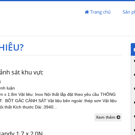
Trang chủ
Sản 
HIÊU?
cảnh sát khu vực
6
ình luận
5m x 1.8m Vật liêu: Inox Nội thất lắp đặt theo yêu cầu THÔNG
 BỐT GÁC CẢNH SÁT Vật liệu bên ngoài: thép sơn Vật liệu
nội thất Kích thước Dài :3940...
Xem thêm
andy 1.7 x 2.0N