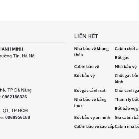
LIÊN KẾT
Nhà bảo vệ khung
Cabin chốt a
HANH MINH
thép
hường Tín, Hà Nội
Bốt gác
Cabin bảo vệ
Nhà bảo vệ
Bốt bảo vệ
Chốt gác bằ
kính
Khê, TP Đà Nẵng
Bốt gác cảnh sát
Chòi canh g
e:
0962186326
Nhà bảo vệ bằng
Thanh lý bốt
inox
Bốt bảo vệ g
é, Q1, TP HCM
Bốt bảo vệ an ninh
Giá cabin bả
ne:
0968956188
Cabin bảo vệ cao cấp
Cabin nhà b