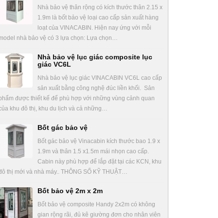
Nhà bảo vệ thân rộng có kích thước thân 2.15 x
1.9m là bốt bảo vệ loại cao cấp sản xuất hàng
loạt của VINACABIN. Hiện nay ứng với mỗi
model nhà bảo vệ có 3 lựa chọn: Lựa chọn…
Nhà bảo vệ lục giác composite lục
giác VC6L
Nhà bảo vệ lục giác VINACABIN VC6L cao cấp
sản xuất bằng công nghệ đúc liền khối. Sản
phẩm được thiết kế để phù hợp với những vùng cảnh quan
của khu đô thị, khu du lịch và cả những…
Bốt gác bảo vệ
Bốt gác bảo vệ Vinacabin kích thước bao 1.9 x
1.9m và thân 1.5 x1.5m mái nhọn cao cấp.
Cabin này phù hợp để lắp đặt tại các KCN, khu
đô thị mới và nhà máy.. THÔNG SỐ KỸ THUẬT…
Bốt bảo vệ 2m x 2m
Bốt bảo vệ composite Handy 2x2m có không
gian rộng rãi, đủ kê giường đơn cho nhân viên