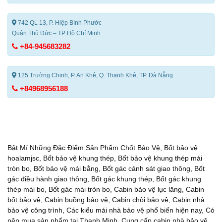
742 QL 13, P. Hiệp Bình Phước
Quận Thủ Đức – TP Hồ Chí Minh
+84-945683282
125 Trường Chinh, P. An Khê, Q. Thanh Khê, TP. Đà Nẵng
+84968956188
Bật Mí Những Đặc Điểm Sản Phẩm Chốt Bảo Vệ
,
Bốt bảo vệ
hoalamjsc
,
Bốt bảo vệ khung thép
,
Bốt bảo vệ khung thép mái
tròn bo
,
Bốt bảo vệ mái bằng
,
Bốt gác cảnh sát giao thông
,
Bốt
gác điều hành giao thông
,
Bốt gác khung thép
,
Bốt gác khung
thép mái bo
,
Bốt gác mái tròn bo
,
Cabin bảo vệ lục lăng
,
Cabin
bốt bảo vệ
,
Cabin buồng bảo vệ
,
Cabin chòi bảo vệ
,
Cabin nhà
bảo vệ công trình
,
Các kiểu mái nhà bảo vệ phổ biến hiện nay
,
Có
nên mua sản phẩm tại Thanh Minh
,
Cung cấp cabin nhà bảo vệ