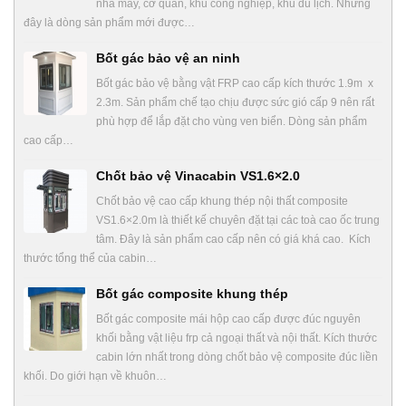
nhà máy, cơ quan, khu công nghiệp, khu du lịch. Nhưng
đây là dòng sản phẩm mới được…
Bốt gác bảo vệ an ninh
Bốt gác bảo vệ bằng vật FRP cao cấp kích thước 1.9m x
2.3m. Sản phẩm chế tạo chịu được sức gió cấp 9 nên rất
phù hợp để lắp đặt cho vùng ven biển. Dòng sản phẩm
cao cấp…
Chốt bảo vệ Vinacabin VS1.6×2.0
Chốt bảo vệ cao cấp khung thép nội thất composite
VS1.6×2.0m là thiết kế chuyên đặt tại các toà cao ốc trung
tâm. Đây là sản phẩm cao cấp nên có giá khá cao. Kích
thước tổng thể của cabin…
Bốt gác composite khung thép
Bốt gác composite mái hộp cao cấp được đúc nguyên
khối bằng vật liệu frp cả ngoại thất và nội thất. Kích thước
cabin lớn nhất trong dòng chốt bảo vệ composite đúc liền
khối. Do giới hạn về khuôn…