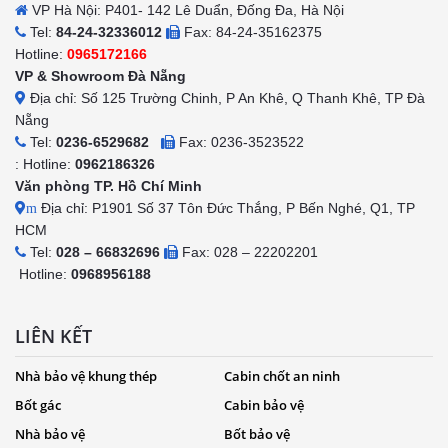
VP Hà Nội: P401- 142 Lê Duẩn, Đống Đa, Hà Nội
Tel:
84-24-32336012
Fax: 84-24-35162375
Hotline:
0965172166
VP & Showroom Đà Nẵng
Địa chỉ: Số 125 Trường Chinh, P An Khê, Q Thanh Khê, TP Đà
Nẵng
Tel:
0236-6529682
Fax: 0236-3523522
: Hotline:
0962186326
Văn phòng TP. Hồ Chí Minh
Địa chỉ: P1901 Số 37 Tôn Đức Thắng, P Bến Nghé, Q1, TP
m
HCM
Tel:
028 – 66832696
Fax: 028 – 22202201
Hotline:
0968956188
LIÊN KẾT
Nhà bảo vệ khung thép
Cabin chốt an ninh
Bốt gác
Cabin bảo vệ
Nhà bảo vệ
Bốt bảo vệ