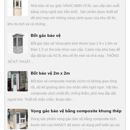
Nhà bảo vệ lục giác VINACABIN VC6L cao cấp sản xuất
bằng công nghệ đúc liền khối. Sản phẩm được thiết kế
để phù hợp với những vùng cảnh quan của khu đô thị,
khu du lịch và cả những…
Bốt gác bảo vệ
Bốt gác bảo vệ Vinacabin kích thước bao 1.9 x 1.9m và
thân 1.5 x1.5m mái nhọn cao cấp. Cabin này phù hợp để
lắp đặt tại các KCN, khu đô thị mới và nhà máy.. THÔNG
SỐ KỸ THUẬT…
Bốt bảo vệ 2m x 2m
Bốt bảo vệ composite Handy 2x2m có không gian rộng
rãi, đủ kê giường đơn cho nhân viên nghỉ ngơi. Vật liệu
composite cách nhiệt tốt, chống thấm, phù hợp lắp đặt
ngoài trời. Thiết kế chắc chắn, thuận tiện…
Vọng gác bảo vệ bằng composite khung thép
Dòng sản phẩm vọng gác bảo vệ bằng composite kích
thước lớn của HANDY đã được sử dụng phổ biến tại các