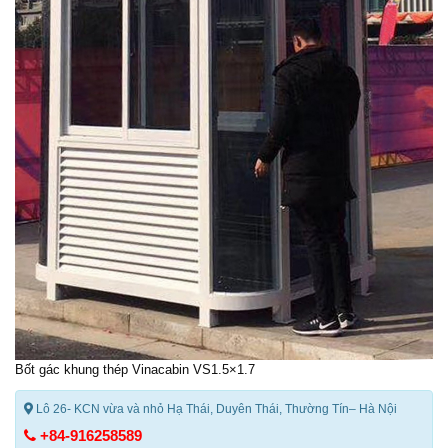
Bốt gác khung thép
Vinacabin VS1.5×1.7
Lô 26- KCN vừa và nhỏ Hạ Thái, Duyên Thái, Thường Tín– Hà Nội
+84-916258589